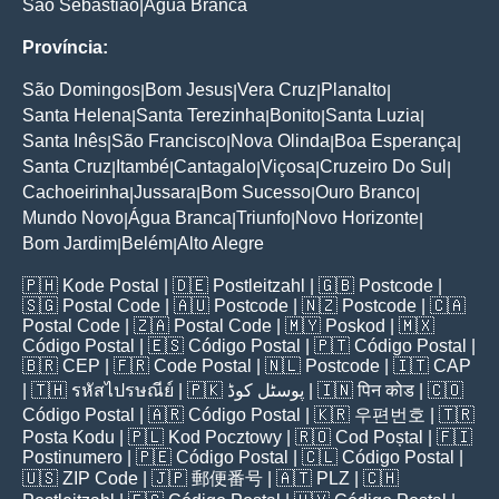
São Sebastião
Água Branca
|
Província:
São Domingos
Bom Jesus
Vera Cruz
Planalto
|
|
|
|
Santa Helena
Santa Terezinha
Bonito
Santa Luzia
|
|
|
|
Santa Inês
São Francisco
Nova Olinda
Boa Esperança
|
|
|
|
Santa Cruz
Itambé
Cantagalo
Viçosa
Cruzeiro Do Sul
|
|
|
|
|
Cachoeirinha
Jussara
Bom Sucesso
Ouro Branco
|
|
|
|
Mundo Novo
Água Branca
Triunfo
Novo Horizonte
|
|
|
|
Bom Jardim
Belém
Alto Alegre
|
|
🇵🇭
Kode Postal
| 🇩🇪
Postleitzahl
| 🇬🇧
Postcode
|
🇸🇬
Postal Code
| 🇦🇺
Postcode
| 🇳🇿
Postcode
| 🇨🇦
Postal Code
| 🇿🇦
Postal Code
| 🇲🇾
Poskod
| 🇲🇽
Código Postal
| 🇪🇸
Código Postal
| 🇵🇹
Código Postal
|
🇧🇷
CEP
| 🇫🇷
Code Postal
| 🇳🇱
Postcode
| 🇮🇹
CAP
| 🇹🇭
รหัสไปรษณีย์
| 🇵🇰
پوسٹل کوڈ
| 🇮🇳
पिन कोड
| 🇨🇴
Código Postal
| 🇦🇷
Código Postal
| 🇰🇷
우편번호
| 🇹🇷
Posta Kodu
| 🇵🇱
Kod Pocztowy
| 🇷🇴
Cod Poștal
| 🇫🇮
Postinumero
| 🇵🇪
Código Postal
| 🇨🇱
Código Postal
|
🇺🇸
ZIP Code
| 🇯🇵
郵便番号
| 🇦🇹
PLZ
| 🇨🇭