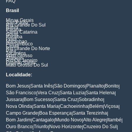
FAQ
Brasil
Minas Gerais
Sao Paulo
Rio Grande Do Sul
Bahia
Parana
Santa Catarina
Goias
Paraiba
Piaui
Maranhao
Pernambuco
Ceara
Rio Grande Do Norte
Para
Tocantins
Mato Grosso
Alagoas
Rio De Janeiro
Espirito Santo
Mato Grosso Do Sul
Localidade:
Bom Jesus
Santa Inês
São Domingos
Planalto
Bonito
|
|
|
|
|
São Francisco
Vera Cruz
Santa Luzia
Santa Helena
|
|
|
|
Jussara
Bom Sucesso
Santa Cruz
Sobradinho
|
|
|
|
Nova Olinda
Santa Maria
Cachoeirinha
Belém
Viçosa
|
|
|
|
|
Campo Grande
Boa Esperança
Santa Terezinha
|
|
|
Bom Jardim
Cantagalo
Mundo Novo
Alto Alegre
Itambé
|
|
|
|
|
Ouro Branco
Triunfo
Novo Horizonte
Cruzeiro Do Sul
|
|
|
|