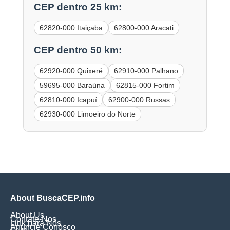
CEP dentro 25 km:
62820-000 Itaiçaba
62800-000 Aracati
CEP dentro 50 km:
62920-000 Quixeré
62910-000 Palhano
59695-000 Baraúna
62815-000 Fortim
62810-000 Icapuí
62900-000 Russas
62930-000 Limoeiro do Norte
About BuscaCEP.info
About Us
Contate-Nos
Link para Nós
Anuncie Conosco