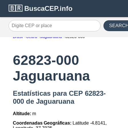
🇧🇷 BuscaCEP.info
SEARC
Digite CEP or place
Brasil
Ceara
Jaguaruana
62823-000
62823-000
Jaguaruana
Estatísticas para CEP 62823-
000 de Jaguaruana
Altitude:
m
Coordenadas Geográficas:
Latitude -4.8141,