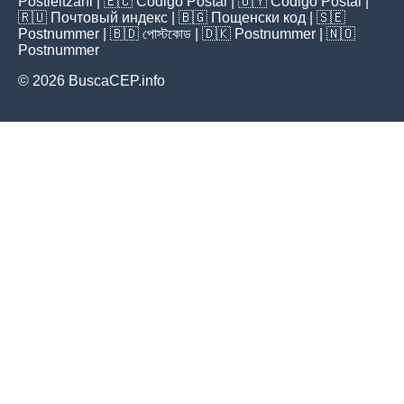
Postleitzahl
| 🇪🇨
Código Postal
| 🇺🇾
Código Postal
|
🇷🇺
Почтовый индекс
| 🇧🇬
Пощенски код
| 🇸🇪
Postnummer
| 🇧🇩
পোস্টকোড
| 🇩🇰
Postnummer
| 🇳🇴
Postnummer
© 2026 BuscaCEP.info