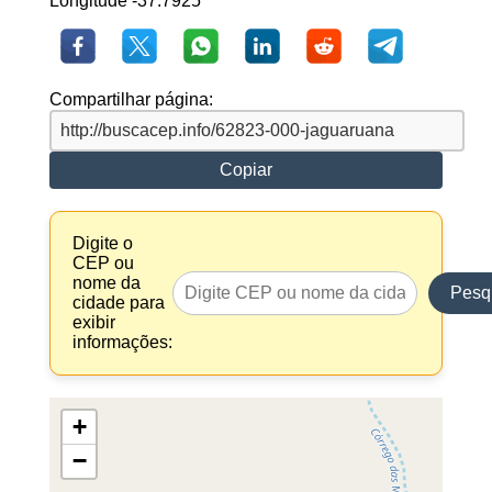
Longitude -37.7925
Compartilhar página:
Copiar
Digite o
CEP ou
nome da
Pesq
cidade para
exibir
informações:
+
−