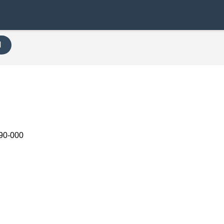
H
90-000