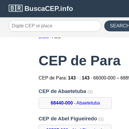
🇧🇷 BuscaCEP.info
SEARC
Digite CEP or place
Brasil
Para
CEP de Para
CEP de Para:
143
· :
143
· 66000-000 – 688
CEP de Abaetetuba
(1)
68440-000
- Abaetetuba
CEP de Abel Figueiredo
(1)