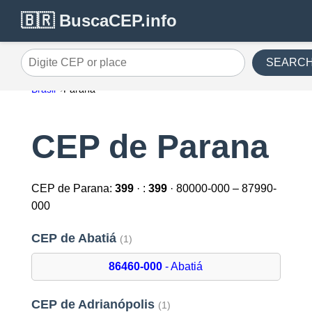
🇧🇷 BuscaCEP.info
SEARC
Digite CEP or place
Brasil
Parana
CEP de Parana
CEP de Parana:
399
· :
399
· 80000-000 – 87990-
000
CEP de Abatiá
(1)
86460-000
- Abatiá
CEP de Adrianópolis
(1)