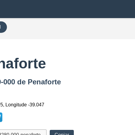
H
naforte
0-000 de Penaforte
05, Longitude -39.047
Copiar