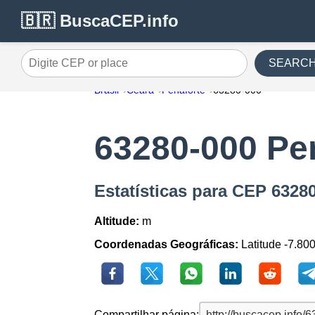
🇧🇷 BuscaCEP.info
SEARC
Digite CEP or place
Brasil
Ceara
Penaforte
63280-000
63280-000 Pe
Estatísticas para CEP 6328
Altitude:
m
Coordenadas Geográficas:
Latitude -7.80
Compartilhar página: