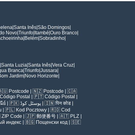
Helena
|
Santa Inês
|
São Domingos
|
do Novo
|
Triunfo
|
Itambé
|
Ouro Branco
|
choeirinha
|
Belém
|
Sobradinho
|
|
Santa Luzia
|
Santa Inês
|
Vera Cruz
|
gua Branca
|
Triunfo
|
Jussara
|
Bom Jardim
|
Novo Horizonte
|
🇦🇺
Postcode
| 🇳🇿
Postcode
| 🇨🇦
Código Postal
| 🇵🇹
Código Postal
|
ีย์
| 🇵🇰
پوسٹل کوڈ
| 🇮🇳
पिन कोड
|
u
| 🇵🇱
Kod Pocztowy
| 🇷🇴
Cod

ZIP Code
| 🇯🇵
郵便番号
| 🇦🇹
PLZ
|
ый индекс
| 🇧🇬
Пощенски код
| 🇸🇪