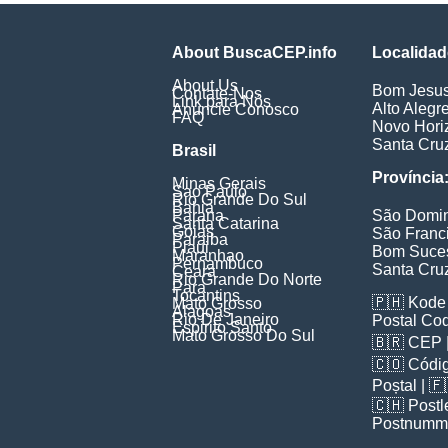
About BuscaCEP.info
Localidad
About Us
Bom Jesu
Contate-Nos
Link para Nós
Alto Alegr
Anuncie Conosco
FAQ
Novo Hori
Santa Cru
Brasil
Província
Minas Gerais
Sao Paulo
Rio Grande Do Sul
Bahia
Parana
São Domi
Santa Catarina
Goias
São Franc
Paraiba
Piaui
Bom Suce
Maranhao
Pernambuco
Santa Cru
Ceara
Rio Grande Do Norte
Para
Tocantins
🇵🇭
Kode 
Mato Grosso
Alagoas
Rio De Janeiro
Postal Co
Espirito Santo
Mato Grosso Do Sul
🇧🇷
CEP
🇨🇴
Códig
Poștal
| 
🇨🇭
Postl
Postnumm