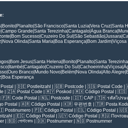
e:
s
|
Bonito
|
Planalto
|
São Francisco
|
Santa Luzia
|
Vera Cruz
|
Santa 
e
|
Campo Grande
|
Santa Terezinha
|
Cantagalo
|
Água Branca
|
Mun
zonte
|
Bom Sucesso
|
Cruzeiro Do Sul
|
São Sebastião
|
Jussara
|
Ca
z
|
Nova Olinda
|
Santa Maria
|
Boa Esperança
|
Bom Jardim
|
Viçosa
:
ngos
|
Bom Jesus
|
Santa Helena
|
Bonito
|
Planalto
|
Santa Terezinha
isco
|
Itambé
|
Cantagalo
|
Cruzeiro Do Sul
|
Cachoeirinha
|
Viçosa
|
Á
sso
|
Ouro Branco
|
Mundo Novo
|
Belém
|
Nova Olinda
|
Alto Alegre
|
z
|
Boa Esperança
Postal
| 🇩🇪
Postleitzahl
| 🇬🇧
Postcode
| 🇸🇬
Postal Code
| 
de
| 🇿🇦
Postal Code
| 🇲🇾
Poskod
| 🇲🇽
Código Postal
| 🇪🇸
| 🇫🇷
Code Postal
| 🇳🇱
Postcode
| 🇮🇹
CAP
| 🇹🇭
รหัสไปรษณ
o Postal
| 🇦🇷
Código Postal
| 🇰🇷
우편번호
| 🇹🇷
Posta Kod
🇮
Postinumero
| 🇵🇪
Código Postal
| 🇨🇱
Código Postal
| 🇺
eitzahl
| 🇪🇨
Código Postal
| 🇺🇾
Código Postal
| 🇷🇺
Почтов
er
| 🇧🇩
পোস্টকোড
| 🇩🇰
Postnummer
| 🇳🇴
Postnummer