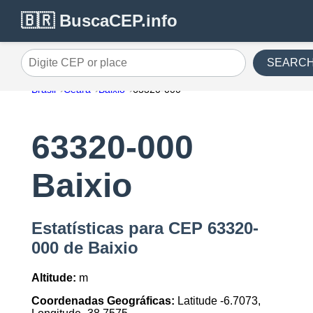
🇧🇷 BuscaCEP.info
SEARC
Digite CEP or place
Brasil
Ceara
Baixio
63320-000
63320-000
Baixio
Estatísticas para CEP 63320-
000 de Baixio
Altitude:
m
Coordenadas Geográficas:
Latitude -6.7073,