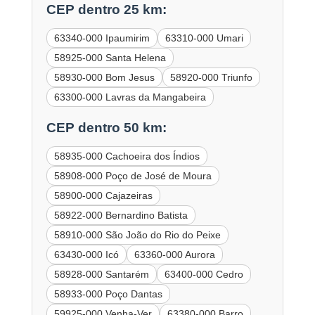
CEP dentro 25 km:
63340-000 Ipaumirim
63310-000 Umari
58925-000 Santa Helena
58930-000 Bom Jesus
58920-000 Triunfo
63300-000 Lavras da Mangabeira
CEP dentro 50 km:
58935-000 Cachoeira dos Índios
58908-000 Poço de José de Moura
58900-000 Cajazeiras
58922-000 Bernardino Batista
58910-000 São João do Rio do Peixe
63430-000 Icó
63360-000 Aurora
58928-000 Santarém
63400-000 Cedro
58933-000 Poço Dantas
59925-000 Venha-Ver
63380-000 Barro