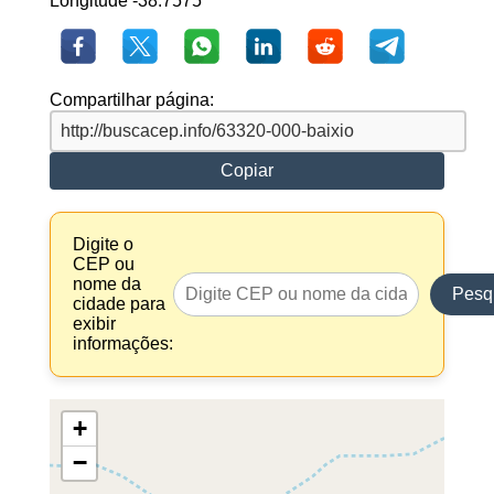
Longitude -38.7575
Compartilhar página:
Copiar
Digite o
CEP ou
nome da
Pesq
cidade para
exibir
informações:
+
−