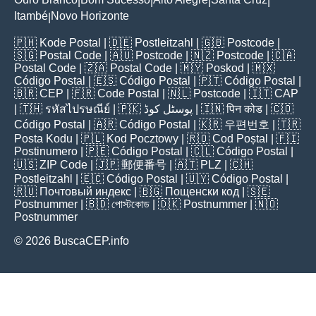
|
|
|
|
Itambé
Novo Horizonte
|
🇵🇭
Kode Postal
| 🇩🇪
Postleitzahl
| 🇬🇧
Postcode
|
🇸🇬
Postal Code
| 🇦🇺
Postcode
| 🇳🇿
Postcode
| 🇨🇦
Postal Code
| 🇿🇦
Postal Code
| 🇲🇾
Poskod
| 🇲🇽
Código Postal
| 🇪🇸
Código Postal
| 🇵🇹
Código Postal
|
🇧🇷
CEP
| 🇫🇷
Code Postal
| 🇳🇱
Postcode
| 🇮🇹
CAP
| 🇹🇭
รหัสไปรษณีย์
| 🇵🇰
پوسٹل کوڈ
| 🇮🇳
पिन कोड
| 🇨🇴
Código Postal
| 🇦🇷
Código Postal
| 🇰🇷
우편번호
| 🇹🇷
Posta Kodu
| 🇵🇱
Kod Pocztowy
| 🇷🇴
Cod Poștal
| 🇫🇮
Postinumero
| 🇵🇪
Código Postal
| 🇨🇱
Código Postal
|
🇺🇸
ZIP Code
| 🇯🇵
郵便番号
| 🇦🇹
PLZ
| 🇨🇭
Postleitzahl
| 🇪🇨
Código Postal
| 🇺🇾
Código Postal
|
🇷🇺
Почтовый индекс
| 🇧🇬
Пощенски код
| 🇸🇪
Postnummer
| 🇧🇩
পোস্টকোড
| 🇩🇰
Postnummer
| 🇳🇴
Postnummer
© 2026 BuscaCEP.info