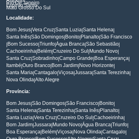
Alagoas
Rio De Janeiro
Espirito Santo
Mato Grosso Do Sul
Localidade:
Bom Jesus
Vera Cruz
Santa Luzia
Santa Helena
|
|
|
|
Santa Inês
São Domingos
Bonito
Planalto
São Francisco
|
|
|
|
Bom Sucesso
Triunfo
Água Branca
São Sebastião
|
|
|
|
|
Cachoeirinha
Belém
Cruzeiro Do Sul
Mundo Novo
|
|
|
|
Santa Cruz
Sobradinho
Campo Grande
Boa Esperança
|
|
|
|
Itambé
Ouro Branco
Bom Jardim
Novo Horizonte
|
|
|
|
Santa Maria
Cantagalo
Viçosa
Jussara
Santa Terezinha
|
|
|
|
|
Nova Olinda
Alto Alegre
|
Província:
Bom Jesus
São Domingos
São Francisco
Bonito
|
|
|
|
Santa Helena
Santa Terezinha
Santa Inês
Planalto
|
|
|
|
Santa Luzia
Vera Cruz
Cruzeiro Do Sul
Cachoeirinha
|
|
|
|
Bom Jardim
Jussara
Mundo Novo
Água Branca
Triunfo
|
|
|
|
|
Boa Esperança
Belém
Viçosa
Nova Olinda
Cantagalo
|
|
|
|
|
Ouro Branco
Bom Sucesso
Alto Alegre
Santa Cruz