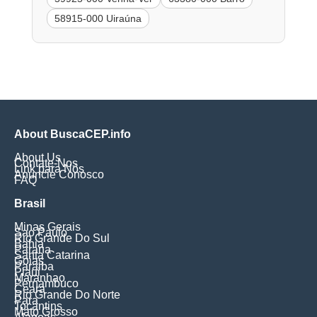
58915-000 Uiraúna
About BuscaCEP.info
About Us
Contate-Nos
Link para Nós
Anuncie Conosco
FAQ
Brasil
Minas Gerais
Sao Paulo
Rio Grande Do Sul
Bahia
Parana
Santa Catarina
Goias
Paraiba
Piaui
Maranhao
Pernambuco
Ceara
Rio Grande Do Norte
Para
Tocantins
Mato Grosso