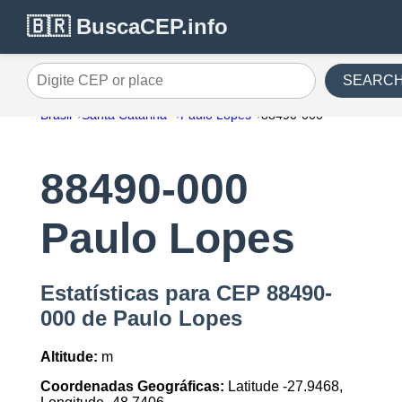
🇧🇷 BuscaCEP.info
SEARC
Digite CEP or place
Brasil
Santa Catarina
Paulo Lopes
88490-000
88490-000
Paulo Lopes
Estatísticas para CEP 88490-
000 de Paulo Lopes
Altitude:
m
Coordenadas Geográficas:
Latitude -27.9468,