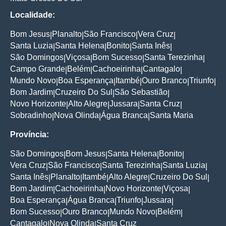
Localidade:
Bom Jesus
Planalto
São Francisco
Vera Cruz
|
|
|
|
Santa Luzia
Santa Helena
Bonito
Santa Inês
|
|
|
|
São Domingos
Viçosa
Bom Sucesso
Santa Terezinha
|
|
|
|
Campo Grande
Belém
Cachoeirinha
Cantagalo
|
|
|
|
Mundo Novo
Boa Esperança
Itambé
Ouro Branco
Triunfo
|
|
|
|
|
Bom Jardim
Cruzeiro Do Sul
São Sebastião
|
|
|
Novo Horizonte
Alto Alegre
Jussara
Santa Cruz
|
|
|
|
Sobradinho
Nova Olinda
Água Branca
Santa Maria
|
|
|
Província:
São Domingos
Bom Jesus
Santa Helena
Bonito
|
|
|
|
Vera Cruz
São Francisco
Santa Terezinha
Santa Luzia
|
|
|
|
Santa Inês
Planalto
Itambé
Alto Alegre
Cruzeiro Do Sul
|
|
|
|
|
Bom Jardim
Cachoeirinha
Novo Horizonte
Viçosa
|
|
|
|
Boa Esperança
Água Branca
Triunfo
Jussara
|
|
|
|
Bom Sucesso
Ouro Branco
Mundo Novo
Belém
|
|
|
|
Cantagalo
Nova Olinda
Santa Cruz
|
|