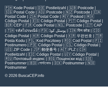
🇵🇭
Kode Postal
| 🇩🇪
Postleitzahl
| 🇬🇧
Postcode
|
🇸🇬
Postal Code
| 🇦🇺
Postcode
| 🇳🇿
Postcode
| 🇨🇦
Postal Code
| 🇿🇦
Postal Code
| 🇲🇾
Poskod
| 🇲🇽
Código Postal
| 🇪🇸
Código Postal
| 🇵🇹
Código Postal
|
🇧🇷
CEP
| 🇫🇷
Code Postal
| 🇳🇱
Postcode
| 🇮🇹
CAP
| 🇹🇭
รหัสไปรษณีย์
| 🇵🇰
پوسٹل کوڈ
| 🇮🇳
पिन कोड
| 🇨🇴
Código Postal
| 🇦🇷
Código Postal
| 🇰🇷
우편번호
| 🇹🇷
Posta Kodu
| 🇵🇱
Kod Pocztowy
| 🇷🇴
Cod Poștal
| 🇫🇮
Postinumero
| 🇵🇪
Código Postal
| 🇨🇱
Código Postal
|
🇺🇸
ZIP Code
| 🇯🇵
郵便番号
| 🇦🇹
PLZ
| 🇨🇭
Postleitzahl
| 🇪🇨
Código Postal
| 🇺🇾
Código Postal
|
🇷🇺
Почтовый индекс
| 🇧🇬
Пощенски код
| 🇸🇪
Postnummer
| 🇧🇩
পোস্টকোড
| 🇩🇰
Postnummer
| 🇳🇴
Postnummer
© 2026 BuscaCEP.info