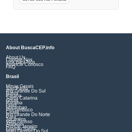
About BuscaCEP.info
About Us
Contate-Nos
Link para Nós
Anuncie Conosco
FAQ
Brasil
Minas Gerais
Sao Paulo
Rio Grande Do Sul
Bahia
Parana
Santa Catarina
Goias
Paraiba
Piaui
Maranhao
Pernambuco
Ceara
Rio Grande Do Norte
Para
Tocantins
Mato Grosso
Alagoas
Rio De Janeiro
Espirito Santo
Mato Grosso Do Sul