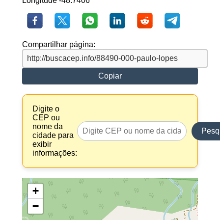
Longitude -48.7406
Compartilhar página:
Copiar
Digite o
CEP ou
nome da
Pesq
cidade para
exibir
informações:
+
−