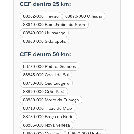
CEP dentro 25 km:
88862-000 Treviso
88870-000 Orleans
88640-000 Bom Jardim da Serra
88840-000 Urussanga
88860-000 Siderópolis
CEP dentro 50 km:
88720-000 Pedras Grandes
88845-000 Cocal do Sul
88730-000 São Ludgero
88890-000 Grão Pará
88830-000 Morro da Fumaça
88710-000 Treze de Maio
88750-000 Braço do Norte
88865-000 Nova Veneza
88800-000 Criciúma
88650-000 Urubici