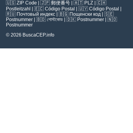
🇺🇸
ZIP Code
| 🇯🇵
郵便番号
| 🇦🇹
PLZ
| 🇨🇭
Postleitzahl
| 🇪🇨
Código Postal
| 🇺🇾
Código Postal
|
🇷🇺
Почтовый индекс
| 🇧🇬
Пощенски код
| 🇸🇪
Postnummer
| 🇧🇩
পোস্টকোড
| 🇩🇰
Postnummer
| 🇳🇴
Postnummer
© 2026 BuscaCEP.info