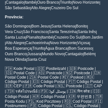
Cantagalo
Itambé
Ouro Branco
Triunfo
Novo Horizonte
|
|
|
|
|
|
São Sebastião
Alto Alegre
Cruzeiro Do Sul
|
|
Província:
São Domingos
Bom Jesus
Santa Helena
Bonito
|
|
|
|
Vera Cruz
São Francisco
Santa Terezinha
Santa Inês
|
|
|
|
Santa Luzia
Planalto
Itambé
Cruzeiro Do Sul
Bom Jardim
|
|
|
|
Alto Alegre
Cachoeirinha
Novo Horizonte
Viçosa
|
|
|
|
|
Boa Esperança
Triunfo
Água Branca
Bom Sucesso
|
|
|
|
Ouro Branco
Jussara
Mundo Novo
Cantagalo
Belém
|
|
|
|
|
Nova Olinda
Santa Cruz
|
🇵🇭
Kode Postal
| 🇩🇪
Postleitzahl
| 🇬🇧
Postcode
|
🇸🇬
Postal Code
| 🇦🇺
Postcode
| 🇳🇿
Postcode
| 🇨🇦
Postal Code
| 🇿🇦
Postal Code
| 🇲🇾
Poskod
| 🇲🇽
Código Postal
| 🇪🇸
Código Postal
| 🇵🇹
Código Postal
|
🇧🇷
CEP
| 🇫🇷
Code Postal
| 🇳🇱
Postcode
| 🇮🇹
CAP
| 🇹🇭
รหัสไปรษณีย์
| 🇵🇰
پوسٹل کوڈ
| 🇮🇳
पिन कोड
| 🇨🇴
Código Postal
| 🇦🇷
Código Postal
| 🇰🇷
우편번호
| 🇹🇷
Posta Kodu
| 🇵🇱
Kod Pocztowy
| 🇷🇴
Cod Poștal
| 🇫🇮
Postinumero
| 🇵🇪
Código Postal
| 🇨🇱
Código Postal
|