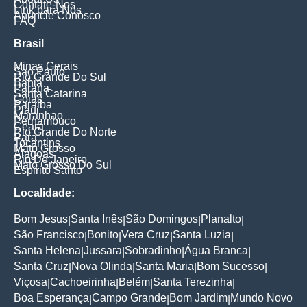
Contate-Nos
Link para Nós
Anuncie Conosco
FAQ
Brasil
Minas Gerais
Sao Paulo
Rio Grande Do Sul
Bahia
Parana
Santa Catarina
Goias
Paraiba
Piaui
Maranhao
Pernambuco
Ceara
Rio Grande Do Norte
Para
Tocantins
Mato Grosso
Alagoas
Rio De Janeiro
Mato Grosso Do Sul
Espirito Santo
Localidade:
Bom Jesus
Santa Inês
São Domingos
Planalto
|
|
|
|
São Francisco
Bonito
Vera Cruz
Santa Luzia
|
|
|
|
Santa Helena
Jussara
Sobradinho
Água Branca
|
|
|
|
Santa Cruz
Nova Olinda
Santa Maria
Bom Sucesso
|
|
|
|
Viçosa
Cachoeirinha
Belém
Santa Terezinha
|
|
|
|
Boa Esperança
Campo Grande
Bom Jardim
Mundo Novo
|
|
|