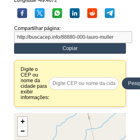
Longitude -49.4672
Compartilhar página:
Copiar
Digite o
CEP ou
nome da
Pesq
cidade para
exibir
informações:
+
−