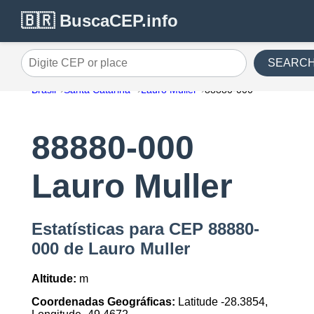
🇧🇷 BuscaCEP.info
SEARC
Digite CEP or place
Brasil
Santa Catarina
Lauro Muller
88880-000
88880-000
Lauro Muller
Estatísticas para CEP 88880-
000 de Lauro Muller
Altitude:
m
Coordenadas Geográficas:
Latitude -28.3854,