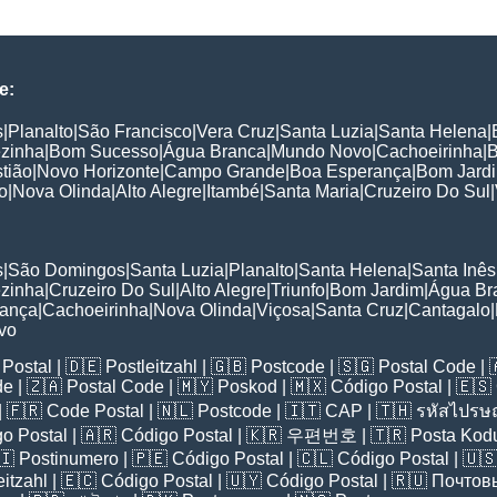
e:
s
|
Planalto
|
São Francisco
|
Vera Cruz
|
Santa Luzia
|
Santa Helena
|
ezinha
|
Bom Sucesso
|
Água Branca
|
Mundo Novo
|
Cachoeirinha
|
tião
|
Novo Horizonte
|
Campo Grande
|
Boa Esperança
|
Bom Jard
o
|
Nova Olinda
|
Alto Alegre
|
Itambé
|
Santa Maria
|
Cruzeiro Do Sul
|
:
s
|
São Domingos
|
Santa Luzia
|
Planalto
|
Santa Helena
|
Santa Inês
ezinha
|
Cruzeiro Do Sul
|
Alto Alegre
|
Triunfo
|
Bom Jardim
|
Água Br
rança
|
Cachoeirinha
|
Nova Olinda
|
Viçosa
|
Santa Cruz
|
Cantagalo
|
vo
Postal
| 🇩🇪
Postleitzahl
| 🇬🇧
Postcode
| 🇸🇬
Postal Code
| 
de
| 🇿🇦
Postal Code
| 🇲🇾
Poskod
| 🇲🇽
Código Postal
| 🇪🇸
| 🇫🇷
Code Postal
| 🇳🇱
Postcode
| 🇮🇹
CAP
| 🇹🇭
รหัสไปรษณ
o Postal
| 🇦🇷
Código Postal
| 🇰🇷
우편번호
| 🇹🇷
Posta Kod
🇮
Postinumero
| 🇵🇪
Código Postal
| 🇨🇱
Código Postal
| 🇺
eitzahl
| 🇪🇨
Código Postal
| 🇺🇾
Código Postal
| 🇷🇺
Почтов