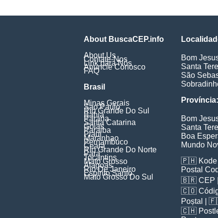
About BuscaCEP.info
Localidad
About Us
Bom Jesu
Contate-Nos
Link para Nós
Santa Ter
Anuncie Conosco
FAQ
São Sebas
Sobradinh
Brasil
Província
Minas Gerais
Sao Paulo
Rio Grande Do Sul
Bahia
Parana
Bom Jesu
Santa Catarina
Goias
Santa Ter
Paraiba
Piaui
Boa Espe
Maranhao
Pernambuco
Mundo No
Ceara
Rio Grande Do Norte
Para
Tocantins
🇵🇭
Kode 
Mato Grosso
Alagoas
Rio De Janeiro
Postal Co
Espirito Santo
Mato Grosso Do Sul
🇧🇷
CEP
🇨🇴
Códig
Poștal
| 
🇨🇭
Postl