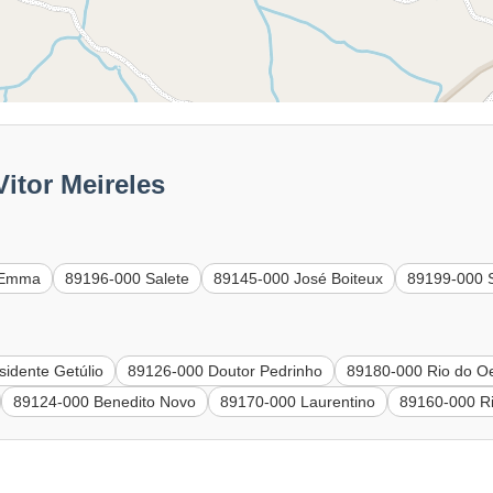
itor Meireles
 Emma
89196-000 Salete
89145-000 José Boiteux
89199-000 S
idente Getúlio
89126-000 Doutor Pedrinho
89180-000 Rio do O
89124-000 Benedito Novo
89170-000 Laurentino
89160-000 Ri