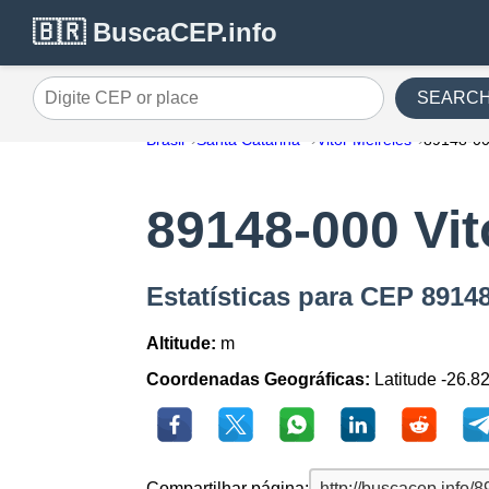
🇧🇷 BuscaCEP.info
SEARC
Digite CEP or place
Brasil
Santa Catarina
Vitor Meireles
89148-0
89148-000 Vit
Estatísticas para CEP 89148
Altitude:
m
Coordenadas Geográficas:
Latitude -26.8
Compartilhar página: