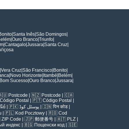
Bonito
|
Santa Inês
|
São Domingos
|
Belém
|
Ouro Branco
|
Triunfo
|
im
|
Cantagalo
|
Jussara
|
Santa Cruz
|
Viçosa
|
Vera Cruz
|
São Francisco
|
Bonito
|
anca
|
Novo Horizonte
|
Itambé
|
Belém
|
Bom Sucesso
|
Ouro Branco
|
Jussara
|
🇦🇺
Postcode
| 🇳🇿
Postcode
| 🇨🇦
Código Postal
| 🇵🇹
Código Postal
|
ีย์
| 🇵🇰
پوسٹل کوڈ
| 🇮🇳
पिन कोड
|
u
| 🇵🇱
Kod Pocztowy
| 🇷🇴
Cod

ZIP Code
| 🇯🇵
郵便番号
| 🇦🇹
PLZ
|
ый индекс
| 🇧🇬
Пощенски код
| 🇸🇪