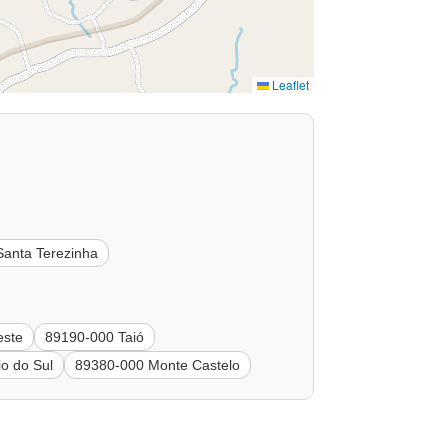
Leaflet
anta Terezinha
este
89190-000 Taió
o do Sul
89380-000 Monte Castelo