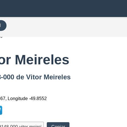
H
00
or Meireles
-000 de Vitor Meireles
267, Longitude -49.8552
Copiar