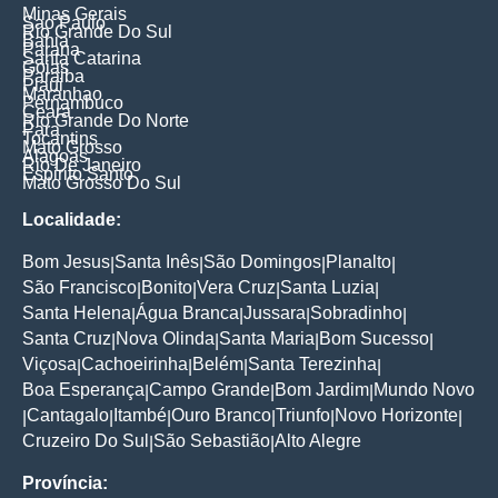
Minas Gerais
Sao Paulo
Rio Grande Do Sul
Bahia
Parana
Santa Catarina
Goias
Paraiba
Piaui
Maranhao
Pernambuco
Ceara
Rio Grande Do Norte
Para
Tocantins
Mato Grosso
Alagoas
Rio De Janeiro
Espirito Santo
Mato Grosso Do Sul
Localidade:
Bom Jesus
Santa Inês
São Domingos
Planalto
|
|
|
|
São Francisco
Bonito
Vera Cruz
Santa Luzia
|
|
|
|
Santa Helena
Água Branca
Jussara
Sobradinho
|
|
|
|
Santa Cruz
Nova Olinda
Santa Maria
Bom Sucesso
|
|
|
|
Viçosa
Cachoeirinha
Belém
Santa Terezinha
|
|
|
|
Boa Esperança
Campo Grande
Bom Jardim
Mundo Novo
|
|
|
Cantagalo
Itambé
Ouro Branco
Triunfo
Novo Horizonte
|
|
|
|
|
|
Cruzeiro Do Sul
São Sebastião
Alto Alegre
|
|
Província: