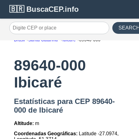
🇧🇷 BuscaCEP.info
SEARC
Digite CEP or place
Brasil
Santa Catarina
Ibicaré
89640-000
89640-000
Ibicaré
Estatísticas para CEP 89640-
000 de Ibicaré
Altitude:
m
Coordenadas Geográficas:
Latitude -27.0974,