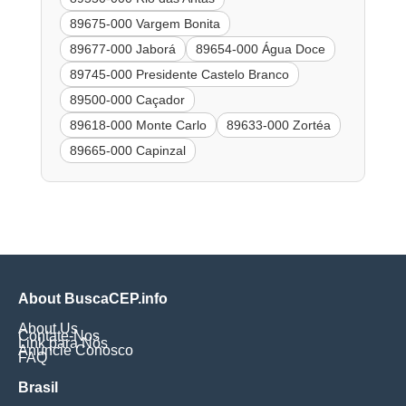
89675-000 Vargem Bonita
89677-000 Jaborá
89654-000 Água Doce
89745-000 Presidente Castelo Branco
89500-000 Caçador
89618-000 Monte Carlo
89633-000 Zortéa
89665-000 Capinzal
About BuscaCEP.info
About Us
Contate-Nos
Link para Nós
Anuncie Conosco
FAQ
Brasil