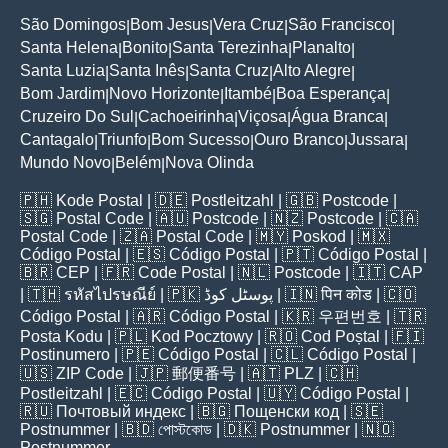
São Domingos
Bom Jesus
Vera Cruz
São Francisco
|
|
|
|
Santa Helena
Bonito
Santa Terezinha
Planalto
|
|
|
|
Santa Luzia
Santa Inês
Santa Cruz
Alto Alegre
|
|
|
|
Bom Jardim
Novo Horizonte
Itambé
Boa Esperança
|
|
|
|
Cruzeiro Do Sul
Cachoeirinha
Viçosa
Água Branca
|
|
|
|
Cantagalo
Triunfo
Bom Sucesso
Ouro Branco
Jussara
|
|
|
|
|
Mundo Novo
Belém
Nova Olinda
|
|
🇵🇭
Kode Postal
| 🇩🇪
Postleitzahl
| 🇬🇧
Postcode
|
🇸🇬
Postal Code
| 🇦🇺
Postcode
| 🇳🇿
Postcode
| 🇨🇦
Postal Code
| 🇿🇦
Postal Code
| 🇲🇾
Poskod
| 🇲🇽
Código Postal
| 🇪🇸
Código Postal
| 🇵🇹
Código Postal
|
🇧🇷
CEP
| 🇫🇷
Code Postal
| 🇳🇱
Postcode
| 🇮🇹
CAP
| 🇹🇭
รหัสไปรษณีย์
| 🇵🇰
پوسٹل کوڈ
| 🇮🇳
पिन कोड
| 🇨🇴
Código Postal
| 🇦🇷
Código Postal
| 🇰🇷
우편번호
| 🇹🇷
Posta Kodu
| 🇵🇱
Kod Pocztowy
| 🇷🇴
Cod Poștal
| 🇫🇮
Postinumero
| 🇵🇪
Código Postal
| 🇨🇱
Código Postal
|
🇺🇸
ZIP Code
| 🇯🇵
郵便番号
| 🇦🇹
PLZ
| 🇨🇭
Postleitzahl
| 🇪🇨
Código Postal
| 🇺🇾
Código Postal
|
🇷🇺
Почтовый индекс
| 🇧🇬
Пощенски код
| 🇸🇪
Postnummer
| 🇧🇩
পোস্টকোড
| 🇩🇰
Postnummer
| 🇳🇴
Postnummer