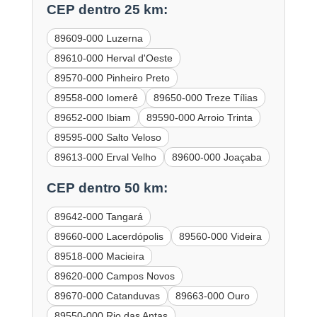
CEP dentro 25 km:
89609-000 Luzerna
89610-000 Herval d'Oeste
89570-000 Pinheiro Preto
89558-000 Iomerê
89650-000 Treze Tílias
89652-000 Ibiam
89590-000 Arroio Trinta
89595-000 Salto Veloso
89613-000 Erval Velho
89600-000 Joaçaba
CEP dentro 50 km:
89642-000 Tangará
89660-000 Lacerdópolis
89560-000 Videira
89518-000 Macieira
89620-000 Campos Novos
89670-000 Catanduvas
89663-000 Ouro
89550-000 Rio das Antas