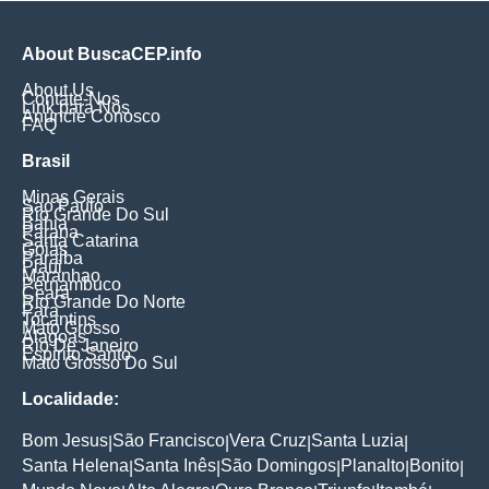
About BuscaCEP.info
About Us
Contate-Nos
Link para Nós
Anuncie Conosco
FAQ
Brasil
Minas Gerais
Sao Paulo
Rio Grande Do Sul
Bahia
Parana
Santa Catarina
Goias
Paraiba
Piaui
Maranhao
Pernambuco
Ceara
Rio Grande Do Norte
Para
Tocantins
Mato Grosso
Alagoas
Rio De Janeiro
Espirito Santo
Mato Grosso Do Sul
Localidade:
Bom Jesus
São Francisco
Vera Cruz
Santa Luzia
|
|
|
|
Santa Helena
Santa Inês
São Domingos
Planalto
Bonito
|
|
|
|
|