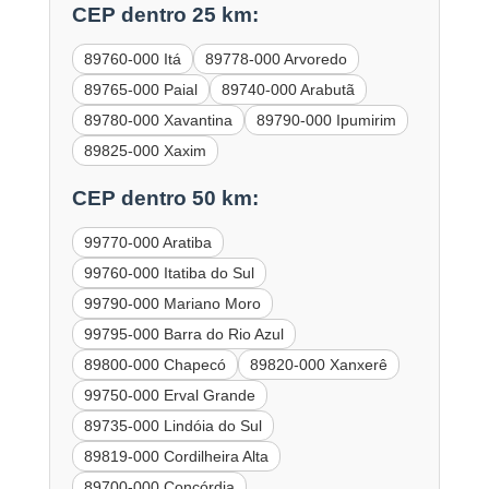
CEP dentro 25 km:
89760-000 Itá
89778-000 Arvoredo
89765-000 Paial
89740-000 Arabutã
89780-000 Xavantina
89790-000 Ipumirim
89825-000 Xaxim
CEP dentro 50 km:
99770-000 Aratiba
99760-000 Itatiba do Sul
99790-000 Mariano Moro
99795-000 Barra do Rio Azul
89800-000 Chapecó
89820-000 Xanxerê
99750-000 Erval Grande
89735-000 Lindóia do Sul
89819-000 Cordilheira Alta
89700-000 Concórdia