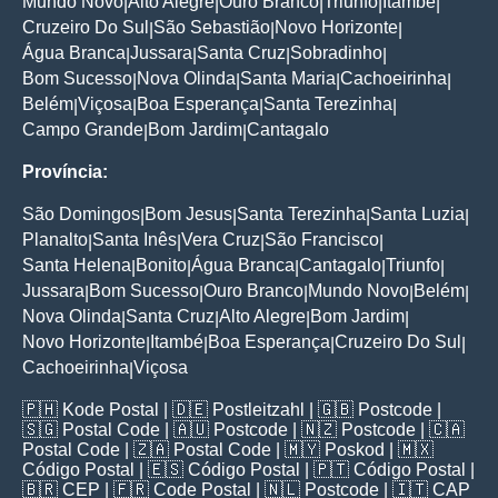
Mundo Novo
Alto Alegre
Ouro Branco
Triunfo
Itambé
|
|
|
|
|
Cruzeiro Do Sul
São Sebastião
Novo Horizonte
|
|
|
Água Branca
Jussara
Santa Cruz
Sobradinho
|
|
|
|
Bom Sucesso
Nova Olinda
Santa Maria
Cachoeirinha
|
|
|
|
Belém
Viçosa
Boa Esperança
Santa Terezinha
|
|
|
|
Campo Grande
Bom Jardim
Cantagalo
|
|
Província:
São Domingos
Bom Jesus
Santa Terezinha
Santa Luzia
|
|
|
|
Planalto
Santa Inês
Vera Cruz
São Francisco
|
|
|
|
Santa Helena
Bonito
Água Branca
Cantagalo
Triunfo
|
|
|
|
|
Jussara
Bom Sucesso
Ouro Branco
Mundo Novo
Belém
|
|
|
|
|
Nova Olinda
Santa Cruz
Alto Alegre
Bom Jardim
|
|
|
|
Novo Horizonte
Itambé
Boa Esperança
Cruzeiro Do Sul
|
|
|
|
Cachoeirinha
Viçosa
|
🇵🇭
Kode Postal
| 🇩🇪
Postleitzahl
| 🇬🇧
Postcode
|
🇸🇬
Postal Code
| 🇦🇺
Postcode
| 🇳🇿
Postcode
| 🇨🇦
Postal Code
| 🇿🇦
Postal Code
| 🇲🇾
Poskod
| 🇲🇽
Código Postal
| 🇪🇸
Código Postal
| 🇵🇹
Código Postal
|
🇧🇷
CEP
| 🇫🇷
Code Postal
| 🇳🇱
Postcode
| 🇮🇹
CAP