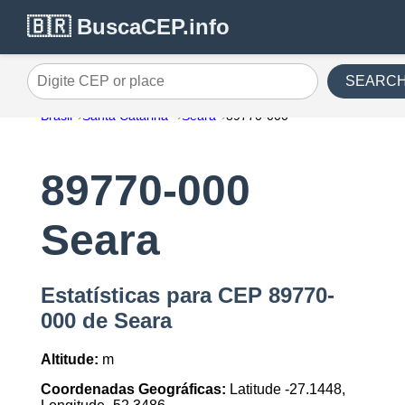
🇧🇷 BuscaCEP.info
SEARC
Digite CEP or place
Brasil
Santa Catarina
Seara
89770-000
89770-000
Seara
Estatísticas para CEP 89770-
000 de Seara
Altitude:
m
Coordenadas Geográficas:
Latitude -27.1448,