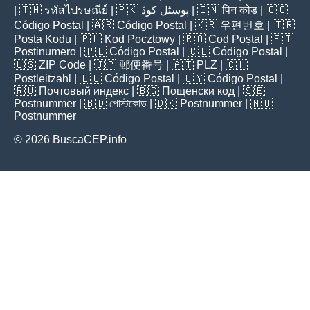
| 🇹🇭
รหัสไปรษณีย์
| 🇵🇰
پوسٹل کوڈ
| 🇮🇳
पिन कोड
| 🇨🇴
Código Postal
| 🇦🇷
Código Postal
| 🇰🇷
우편번호
| 🇹🇷
Posta Kodu
| 🇵🇱
Kod Pocztowy
| 🇷🇴
Cod Poștal
| 🇫🇮
Postinumero
| 🇵🇪
Código Postal
| 🇨🇱
Código Postal
|
🇺🇸
ZIP Code
| 🇯🇵
郵便番号
| 🇦🇹
PLZ
| 🇨🇭
Postleitzahl
| 🇪🇨
Código Postal
| 🇺🇾
Código Postal
|
🇷🇺
Почтовый индекс
| 🇧🇬
Пощенски код
| 🇸🇪
Postnummer
| 🇧🇩
পোস্টকোড
| 🇩🇰
Postnummer
| 🇳🇴
Postnummer
© 2026 BuscaCEP.info