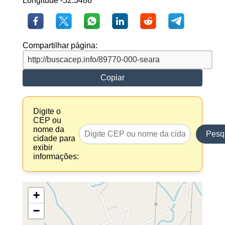
Longitude -52.3486
Compartilhar página:
Copiar
Digite o
CEP ou
nome da
Pesq
cidade para
exibir
informações:
+
−