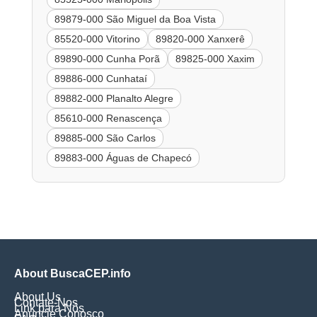
89879-000 São Miguel da Boa Vista
85520-000 Vitorino
89820-000 Xanxerê
89890-000 Cunha Porã
89825-000 Xaxim
89886-000 Cunhataí
89882-000 Planalto Alegre
85610-000 Renascença
89885-000 São Carlos
89883-000 Águas de Chapecó
About BuscaCEP.info
About Us
Contate-Nos
Link para Nós
Anuncie Conosco