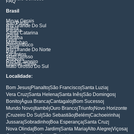
FAQ
Brasil
Minas Gerais
Sao Paulo
Rio Grande Do Sul
Bahia
Parana
Santa Catarina
Goias
Paraiba
Piaui
Maranhao
Pernambuco
Ceara
Rio Grande Do Norte
Para
Tocantins
Mato Grosso
Alagoas
Rio De Janeiro
Espirito Santo
Mato Grosso Do Sul
Localidade:
Bom Jesus
Planalto
São Francisco
Santa Luzia
|
|
|
|
Vera Cruz
Santa Helena
Santa Inês
São Domingos
|
|
|
|
Bonito
Água Branca
Cantagalo
Bom Sucesso
|
|
|
|
Mundo Novo
Itambé
Ouro Branco
Triunfo
Novo Horizonte
|
|
|
|
Cruzeiro Do Sul
São Sebastião
Belém
Cachoeirinha
|
|
|
|
|
Jussara
Sobradinho
Boa Esperança
Santa Cruz
|
|
|
|
Nova Olinda
Bom Jardim
Santa Maria
Alto Alegre
Viçosa
|
|
|
|
|