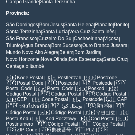
Campo Grande
Santa Terezinha
|
Província:
São Domingos
Bom Jesus
Santa Helena
Planalto
Bonito
|
|
|
|
|
Santa Terezinha
Santa Luzia
Vera Cruz
Santa Inês
|
|
|
|
São Francisco
Cruzeiro Do Sul
Cachoeirinha
Viçosa
|
|
|
|
Triunfo
Água Branca
Bom Sucesso
Ouro Branco
Jussara
|
|
|
|
|
Mundo Novo
Alto Alegre
Belém
Bom Jardim
|
|
|
|
Novo Horizonte
Nova Olinda
Boa Esperança
Santa Cruz
|
|
|
|
Cantagalo
Itambé
|
🇵🇭
Kode Postal
| 🇩🇪
Postleitzahl
| 🇬🇧
Postcode
|
🇸🇬
Postal Code
| 🇦🇺
Postcode
| 🇳🇿
Postcode
| 🇨🇦
Postal Code
| 🇿🇦
Postal Code
| 🇲🇾
Poskod
| 🇲🇽
Código Postal
| 🇪🇸
Código Postal
| 🇵🇹
Código Postal
|
🇧🇷
CEP
| 🇫🇷
Code Postal
| 🇳🇱
Postcode
| 🇮🇹
CAP
| 🇹🇭
รหัสไปรษณีย์
| 🇵🇰
پوسٹل کوڈ
| 🇮🇳
पिन कोड
| 🇨🇴
Código Postal
| 🇦🇷
Código Postal
| 🇰🇷
우편번호
| 🇹🇷
Posta Kodu
| 🇵🇱
Kod Pocztowy
| 🇷🇴
Cod Poștal
| 🇫🇮
Postinumero
| 🇵🇪
Código Postal
| 🇨🇱
Código Postal
|
🇺🇸
ZIP Code
| 🇯🇵
郵便番号
| 🇦🇹
PLZ
| 🇨🇭