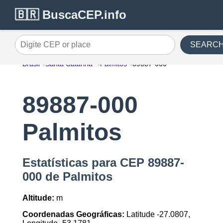
🇧🇷 BuscaCEP.info
SEARC
Digite CEP or place
Brasil
Santa Catarina
Palmitos
89887-000
89887-000
Palmitos
Estatísticas para CEP 89887-
000 de Palmitos
Altitude:
m
Coordenadas Geográficas:
Latitude -27.0807,