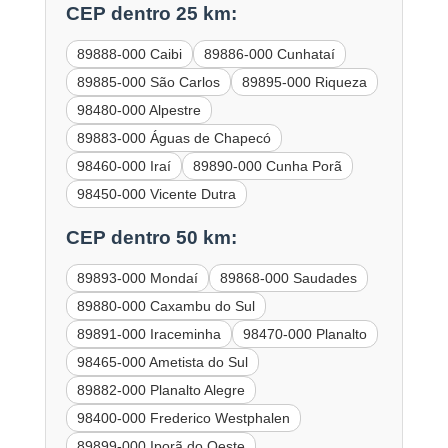
CEP dentro 25 km:
89888-000 Caibi
89886-000 Cunhataí
89885-000 São Carlos
89895-000 Riqueza
98480-000 Alpestre
89883-000 Águas de Chapecó
98460-000 Iraí
89890-000 Cunha Porã
98450-000 Vicente Dutra
CEP dentro 50 km:
89893-000 Mondaí
89868-000 Saudades
89880-000 Caxambu do Sul
89891-000 Iraceminha
98470-000 Planalto
98465-000 Ametista do Sul
89882-000 Planalto Alegre
98400-000 Frederico Westphalen
89899-000 Iporã do Oeste