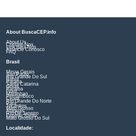
About BuscaCEP.info
About Us
Contate-Nos
Link para Nós
Anuncie Conosco
FAQ
Brasil
Minas Gerais
Sao Paulo
Rio Grande Do Sul
Bahia
Parana
Santa Catarina
Goias
Paraiba
Piaui
Maranhao
Pernambuco
Ceara
Rio Grande Do Norte
Para
Tocantins
Mato Grosso
Alagoas
Rio De Janeiro
Espirito Santo
Mato Grosso Do Sul
Localidade: