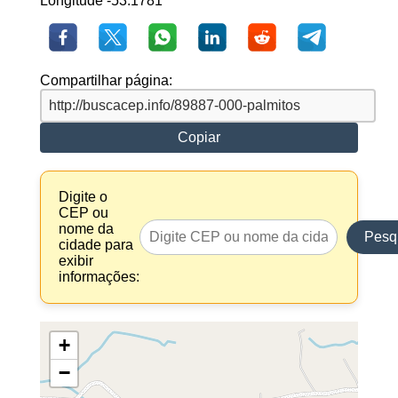
Longitude -53.1781
Compartilhar página:
Copiar
Digite o
CEP ou
nome da
Pesq
cidade para
exibir
informações:
+
−