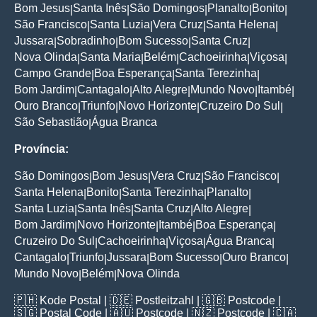
Bom Jesus
Santa Inês
São Domingos
Planalto
Bonito
|
|
|
|
|
São Francisco
Santa Luzia
Vera Cruz
Santa Helena
|
|
|
|
Jussara
Sobradinho
Bom Sucesso
Santa Cruz
|
|
|
|
Nova Olinda
Santa Maria
Belém
Cachoeirinha
Viçosa
|
|
|
|
|
Campo Grande
Boa Esperança
Santa Terezinha
|
|
|
Bom Jardim
Cantagalo
Alto Alegre
Mundo Novo
Itambé
|
|
|
|
|
Ouro Branco
Triunfo
Novo Horizonte
Cruzeiro Do Sul
|
|
|
|
São Sebastião
Água Branca
|
Província:
São Domingos
Bom Jesus
Vera Cruz
São Francisco
|
|
|
|
Santa Helena
Bonito
Santa Terezinha
Planalto
|
|
|
|
Santa Luzia
Santa Inês
Santa Cruz
Alto Alegre
|
|
|
|
Bom Jardim
Novo Horizonte
Itambé
Boa Esperança
|
|
|
|
Cruzeiro Do Sul
Cachoeirinha
Viçosa
Água Branca
|
|
|
|
Cantagalo
Triunfo
Jussara
Bom Sucesso
Ouro Branco
|
|
|
|
|
Mundo Novo
Belém
Nova Olinda
|
|
🇵🇭
Kode Postal
| 🇩🇪
Postleitzahl
| 🇬🇧
Postcode
|
🇸🇬
Postal Code
| 🇦🇺
Postcode
| 🇳🇿
Postcode
| 🇨🇦