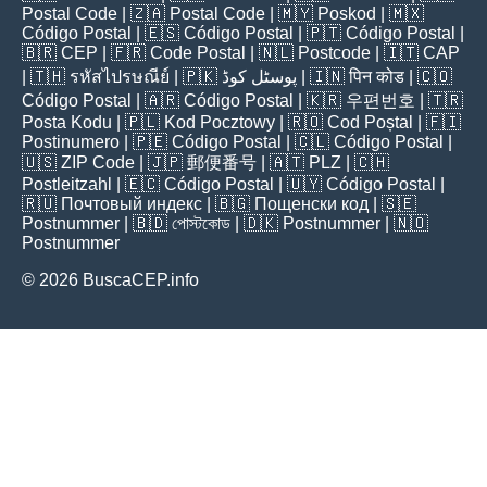
Postal Code
| 🇿🇦
Postal Code
| 🇲🇾
Poskod
| 🇲🇽
Código Postal
| 🇪🇸
Código Postal
| 🇵🇹
Código Postal
|
🇧🇷
CEP
| 🇫🇷
Code Postal
| 🇳🇱
Postcode
| 🇮🇹
CAP
| 🇹🇭
รหัสไปรษณีย์
| 🇵🇰
پوسٹل کوڈ
| 🇮🇳
पिन कोड
| 🇨🇴
Código Postal
| 🇦🇷
Código Postal
| 🇰🇷
우편번호
| 🇹🇷
Posta Kodu
| 🇵🇱
Kod Pocztowy
| 🇷🇴
Cod Poștal
| 🇫🇮
Postinumero
| 🇵🇪
Código Postal
| 🇨🇱
Código Postal
|
🇺🇸
ZIP Code
| 🇯🇵
郵便番号
| 🇦🇹
PLZ
| 🇨🇭
Postleitzahl
| 🇪🇨
Código Postal
| 🇺🇾
Código Postal
|
🇷🇺
Почтовый индекс
| 🇧🇬
Пощенски код
| 🇸🇪
Postnummer
| 🇧🇩
পোস্টকোড
| 🇩🇰
Postnummer
| 🇳🇴
Postnummer
© 2026 BuscaCEP.info