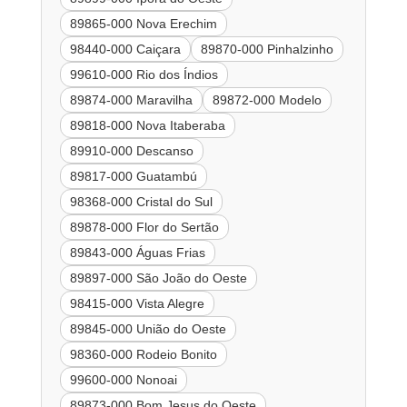
89865-000 Nova Erechim
98440-000 Caiçara
89870-000 Pinhalzinho
99610-000 Rio dos Índios
89874-000 Maravilha
89872-000 Modelo
89818-000 Nova Itaberaba
89910-000 Descanso
89817-000 Guatambú
98368-000 Cristal do Sul
89878-000 Flor do Sertão
89843-000 Águas Frias
89897-000 São João do Oeste
98415-000 Vista Alegre
89845-000 União do Oeste
98360-000 Rodeio Bonito
99600-000 Nonoai
89873-000 Bom Jesus do Oeste