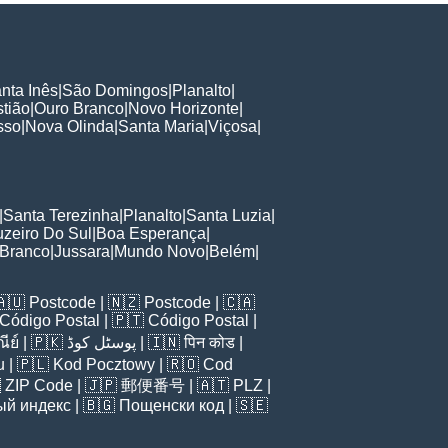
nta Inês
|
São Domingos
|
Planalto
|
tião
|
Ouro Branco
|
Novo Horizonte
|
sso
|
Nova Olinda
|
Santa Maria
|
Viçosa
|
|
Santa Terezinha
|
Planalto
|
Santa Luzia
|
uzeiro Do Sul
|
Boa Esperança
|
 Branco
|
Jussara
|
Mundo Novo
|
Belém
|
🇦🇺
Postcode
| 🇳🇿
Postcode
| 🇨🇦
Código Postal
| 🇵🇹
Código Postal
|
ีย์
| 🇵🇰
پوسٹل کوڈ
| 🇮🇳
पिन कोड
|
u
| 🇵🇱
Kod Pocztowy
| 🇷🇴
Cod

ZIP Code
| 🇯🇵
郵便番号
| 🇦🇹
PLZ
|
ый индекс
| 🇧🇬
Пощенски код
| 🇸🇪