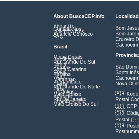
About BuscaCEP.info
Localidad
About Us
Bom Jesu
Contate-Nos
Link para Nós
Bom Jard
Anuncie Conosco
FAQ
Cruzeiro D
Cachoeiri
Brasil
Província
Minas Gerais
Sao Paulo
Rio Grande Do Sul
Bahia
Parana
São Domi
Santa Catarina
Goias
Santa Inês
Paraiba
Piaui
Cachoeiri
Maranhao
Pernambuco
Nova Olin
Ceara
Rio Grande Do Norte
Para
Tocantins
🇵🇭
Kode 
Mato Grosso
Alagoas
Rio De Janeiro
Postal Co
Espirito Santo
Mato Grosso Do Sul
🇧🇷
CEP
🇨🇴
Códig
Poștal
| 
🇨🇭
Postl
Postnumm