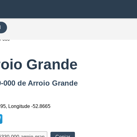
H
0-000
roio Grande
0-000 de Arroio Grande
795, Longitude -52.8665
Copiar