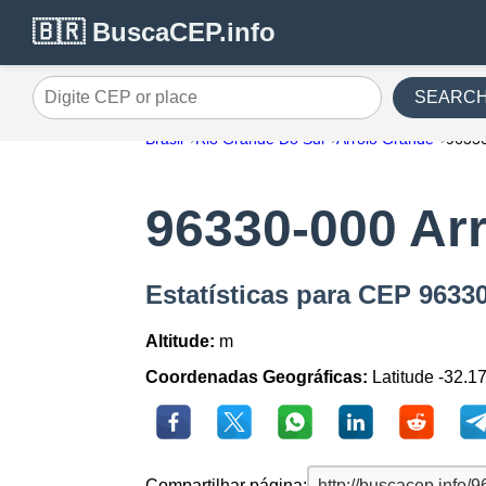
🇧🇷 BuscaCEP.info
SEARC
Digite CEP or place
Brasil
Rio Grande Do Sul
Arroio Grande
9633
96330-000 Ar
Estatísticas para CEP 9633
Altitude:
m
Coordenadas Geográficas:
Latitude -32.1
Compartilhar página: