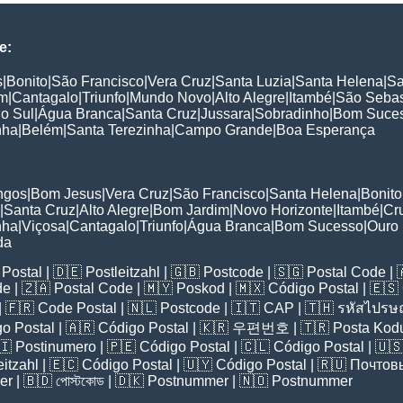
e:
s
|
Bonito
|
São Francisco
|
Vera Cruz
|
Santa Luzia
|
Santa Helena
|
Sa
im
|
Cantagalo
|
Triunfo
|
Mundo Novo
|
Alto Alegre
|
Itambé
|
São Sebas
o Sul
|
Água Branca
|
Santa Cruz
|
Jussara
|
Sobradinho
|
Bom Suce
nha
|
Belém
|
Santa Terezinha
|
Campo Grande
|
Boa Esperança
:
ngos
|
Bom Jesus
|
Vera Cruz
|
São Francisco
|
Santa Helena
|
Bonito
|
Santa Cruz
|
Alto Alegre
|
Bom Jardim
|
Novo Horizonte
|
Itambé
|
Cr
nha
|
Viçosa
|
Cantagalo
|
Triunfo
|
Água Branca
|
Bom Sucesso
|
Ouro
da
Postal
| 🇩🇪
Postleitzahl
| 🇬🇧
Postcode
| 🇸🇬
Postal Code
| 
de
| 🇿🇦
Postal Code
| 🇲🇾
Poskod
| 🇲🇽
Código Postal
| 🇪🇸
| 🇫🇷
Code Postal
| 🇳🇱
Postcode
| 🇮🇹
CAP
| 🇹🇭
รหัสไปรษณ
o Postal
| 🇦🇷
Código Postal
| 🇰🇷
우편번호
| 🇹🇷
Posta Kod
🇮
Postinumero
| 🇵🇪
Código Postal
| 🇨🇱
Código Postal
| 🇺
eitzahl
| 🇪🇨
Código Postal
| 🇺🇾
Código Postal
| 🇷🇺
Почтов
er
| 🇧🇩
পোস্টকোড
| 🇩🇰
Postnummer
| 🇳🇴
Postnummer