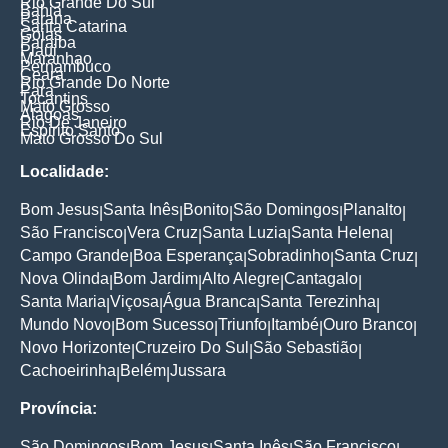
Rio Grande Do Sul
Bahia
Parana
Santa Catarina
Goias
Paraiba
Piaui
Maranhao
Pernambuco
Ceara
Rio Grande Do Norte
Para
Tocantins
Mato Grosso
Alagoas
Rio De Janeiro
Espirito Santo
Mato Grosso Do Sul
Localidade:
Bom Jesus
Santa Inês
Bonito
São Domingos
Planalto
|
|
|
|
|
São Francisco
Vera Cruz
Santa Luzia
Santa Helena
|
|
|
|
Campo Grande
Boa Esperança
Sobradinho
Santa Cruz
|
|
|
|
Nova Olinda
Bom Jardim
Alto Alegre
Cantagalo
|
|
|
|
Santa Maria
Viçosa
Água Branca
Santa Terezinha
|
|
|
|
Mundo Novo
Bom Sucesso
Triunfo
Itambé
Ouro Branco
|
|
|
|
|
Novo Horizonte
Cruzeiro Do Sul
São Sebastião
|
|
|
Cachoeirinha
Belém
Jussara
|
|
Província:
São Domingos
Bom Jesus
Santa Inês
São Francisco