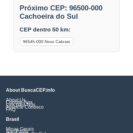
Próximo CEP: 96500-000
Cachoeira do Sul
CEP dentro 50 km:
96545-000 Novo Cabrais
About BuscaCEP.info
About Us
Contate-Nos
Link para Nós
Anuncie Conosco
FAQ
Brasil
Minas Gerais
Sao Paulo