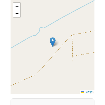
+
−
Leaflet