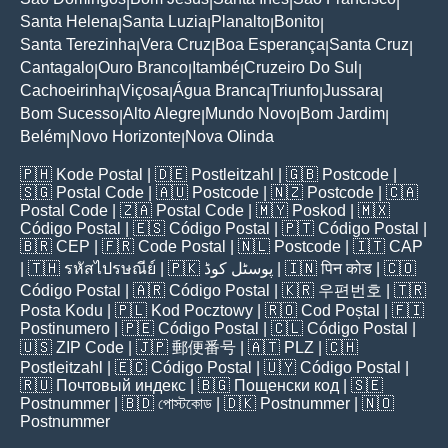
|
|
|
|
Santa Helena
Santa Luzia
Planalto
Bonito
|
|
|
|
Santa Terezinha
Vera Cruz
Boa Esperança
Santa Cruz
|
|
|
|
Cantagalo
Ouro Branco
Itambé
Cruzeiro Do Sul
|
|
|
|
Cachoeirinha
Viçosa
Água Branca
Triunfo
Jussara
|
|
|
|
|
Bom Sucesso
Alto Alegre
Mundo Novo
Bom Jardim
|
|
|
|
Belém
Novo Horizonte
Nova Olinda
|
|
🇵🇭
Kode Postal
| 🇩🇪
Postleitzahl
| 🇬🇧
Postcode
|
🇸🇬
Postal Code
| 🇦🇺
Postcode
| 🇳🇿
Postcode
| 🇨🇦
Postal Code
| 🇿🇦
Postal Code
| 🇲🇾
Poskod
| 🇲🇽
Código Postal
| 🇪🇸
Código Postal
| 🇵🇹
Código Postal
|
🇧🇷
CEP
| 🇫🇷
Code Postal
| 🇳🇱
Postcode
| 🇮🇹
CAP
| 🇹🇭
รหัสไปรษณีย์
| 🇵🇰
پوسٹل کوڈ
| 🇮🇳
पिन कोड
| 🇨🇴
Código Postal
| 🇦🇷
Código Postal
| 🇰🇷
우편번호
| 🇹🇷
Posta Kodu
| 🇵🇱
Kod Pocztowy
| 🇷🇴
Cod Poștal
| 🇫🇮
Postinumero
| 🇵🇪
Código Postal
| 🇨🇱
Código Postal
|
🇺🇸
ZIP Code
| 🇯🇵
郵便番号
| 🇦🇹
PLZ
| 🇨🇭
Postleitzahl
| 🇪🇨
Código Postal
| 🇺🇾
Código Postal
|
🇷🇺
Почтовый индекс
| 🇧🇬
Пощенски код
| 🇸🇪
Postnummer
| 🇧🇩
পোস্টকোড
| 🇩🇰
Postnummer
| 🇳🇴
Postnummer