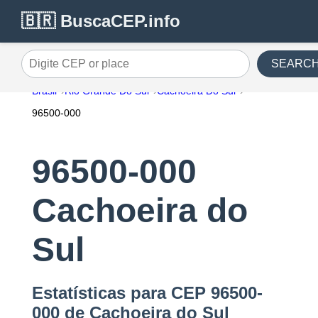
🇧🇷 BuscaCEP.info
SEARC
Digite CEP or place
Brasil
Rio Grande Do Sul
Cachoeira Do Sul
96500-000
96500-000
Cachoeira do
Sul
Estatísticas para CEP 96500-
000 de Cachoeira do Sul