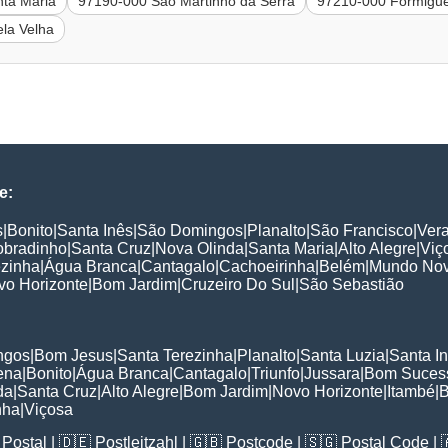
ta Maria
97190-000 São Martinho da Serra
97210-000 Formigue
ela Velha
e:
s
|
Bonito
|
Santa Inês
|
São Domingos
|
Planalto
|
São Francisco
|
Ver
obradinho
|
Santa Cruz
|
Nova Olinda
|
Santa Maria
|
Alto Alegre
|
Viç
ezinha
|
Água Branca
|
Cantagalo
|
Cachoeirinha
|
Belém
|
Mundo No
vo Horizonte
|
Bom Jardim
|
Cruzeiro Do Sul
|
São Sebastião
:
ngos
|
Bom Jesus
|
Santa Terezinha
|
Planalto
|
Santa Luzia
|
Santa I
ena
|
Bonito
|
Água Branca
|
Cantagalo
|
Triunfo
|
Jussara
|
Bom Suces
da
|
Santa Cruz
|
Alto Alegre
|
Bom Jardim
|
Novo Horizonte
|
Itambé
|
B
nha
|
Viçosa
Postal
| 🇩🇪
Postleitzahl
| 🇬🇧
Postcode
| 🇸🇬
Postal Code
| 