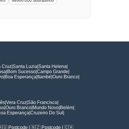
iro
96900-000 Sobradinho
a Cruz
|
Santa Luzia
|
Santa Helena
|
osa
|
Bom Sucesso
|
Campo Grande
|
vo
|
Boa Esperança
|
Itambé
|
Ouro Branco
|
nês
|
Vera Cruz
|
São Francisco
|
so
|
Ouro Branco
|
Mundo Novo
|
Belém
|
oa Esperança
|
Cruzeiro Do Sul
|
🇦🇺
Postcode
| 🇳🇿
Postcode
| 🇨🇦