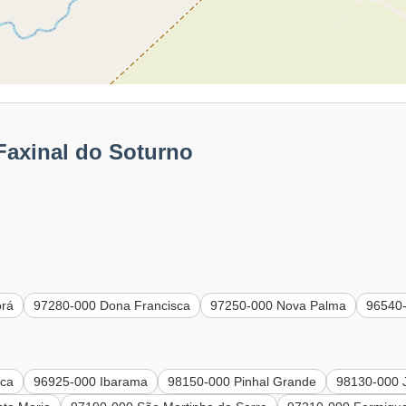
Faxinal do Soturno
orá
97280-000 Dona Francisca
97250-000 Nova Palma
96540
eca
96925-000 Ibarama
98150-000 Pinhal Grande
98130-000 J