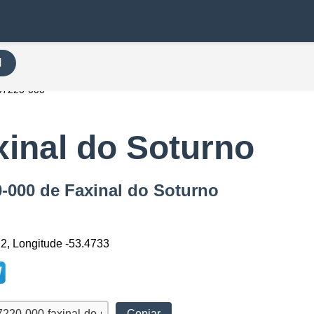
H
97220-000
xinal do Soturno
0-000 de Faxinal do Soturno
72, Longitude -53.4733
Copiar