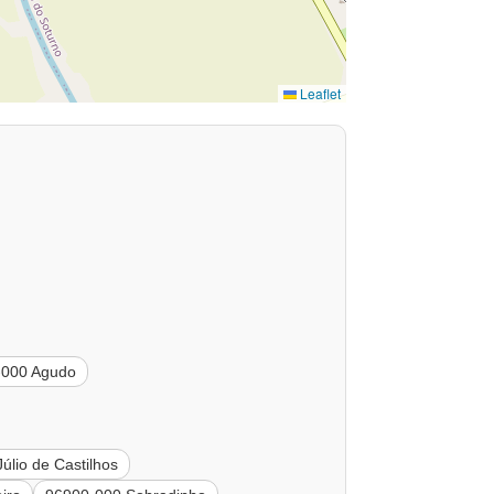
Leaflet
-000 Agudo
úlio de Castilhos