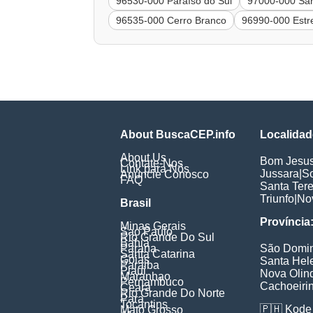
96530-000 Paraíso do Sul
97000-000 San
96535-000 Cerro Branco
96990-000 Estr
About BuscaCEP.info
Localidad
About Us
Bom Jesu
Contate-Nos
Link para Nós
Jussara
|
S
Anuncie Conosco
FAQ
Santa Ter
Triunfo
|
No
Brasil
Província
Minas Gerais
Sao Paulo
Rio Grande Do Sul
Bahia
Parana
São Domi
Santa Catarina
Goias
Santa Hel
Paraiba
Piaui
Nova Olin
Maranhao
Pernambuco
Cachoeiri
Ceara
Rio Grande Do Norte
Para
Tocantins
🇵🇭
Kode 
Mato Grosso