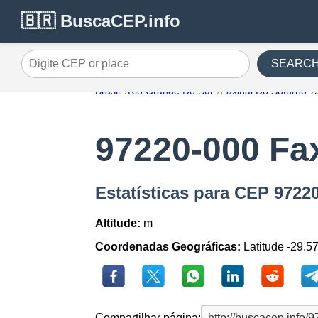
🇧🇷 BuscaCEP.info
SEARC
Digite CEP or place
Brasil
Rio Grande Do Sul
Faxinal Do Soturno
97220-000 Fa
Estatísticas para CEP 9722
Altitude:
m
Coordenadas Geográficas:
Latitude -29.5
Compartilhar página: