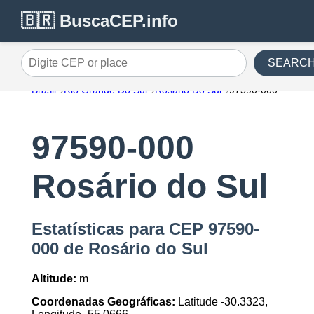
🇧🇷 BuscaCEP.info
SEARC
Digite CEP or place
Brasil
Rio Grande Do Sul
Rosário Do Sul
97590-000
97590-000
Rosário do Sul
Estatísticas para CEP 97590-
000 de Rosário do Sul
Altitude:
m
Coordenadas Geográficas:
Latitude -30.3323,