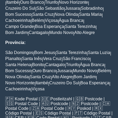
Itambé
Ouro Branco
Triunfo
Novo Horizonte
|
|
|
|
|
Cruzeiro Do Sul
São Sebastião
Jussara
Sobradinho
|
|
|
|
Bom Sucesso
Santa Cruz
Nova Olinda
Santa Maria
|
|
|
|
Cachoeirinha
Belém
Viçosa
Água Branca
|
|
|
|
Campo Grande
Boa Esperança
Santa Terezinha
|
|
|
Bom Jardim
Cantagalo
Mundo Novo
Alto Alegre
|
|
|
Província:
São Domingos
Bom Jesus
Santa Terezinha
Santa Luzia
|
|
|
|
Planalto
Santa Inês
Vera Cruz
São Francisco
|
|
|
|
Santa Helena
Bonito
Cantagalo
Triunfo
Água Branca
|
|
|
|
|
Bom Sucesso
Ouro Branco
Jussara
Mundo Novo
Belém
|
|
|
|
|
Nova Olinda
Santa Cruz
Alto Alegre
Bom Jardim
|
|
|
|
Novo Horizonte
Itambé
Cruzeiro Do Sul
Boa Esperança
|
|
|
|
Cachoeirinha
Viçosa
|
🇵🇭
Kode Postal
| 🇩🇪
Postleitzahl
| 🇬🇧
Postcode
|
🇸🇬
Postal Code
| 🇦🇺
Postcode
| 🇳🇿
Postcode
| 🇨🇦
Postal Code
| 🇿🇦
Postal Code
| 🇲🇾
Poskod
| 🇲🇽
Código Postal
| 🇪🇸
Código Postal
| 🇵🇹
Código Postal
|
🇧🇷
CEP
| 🇫🇷
Code Postal
| 🇳🇱
Postcode
| 🇮🇹
CAP