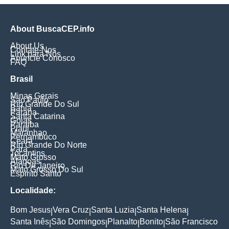
About BuscaCEP.info
About Us
Contate-Nos
Link para Nós
Anuncie Conosco
FAQ
Brasil
Minas Gerais
Sao Paulo
Rio Grande Do Sul
Bahia
Parana
Santa Catarina
Goias
Paraiba
Piaui
Maranhao
Pernambuco
Ceara
Rio Grande Do Norte
Para
Tocantins
Mato Grosso
Alagoas
Rio De Janeiro
Mato Grosso Do Sul
Espirito Santo
Localidade:
Bom Jesus
Vera Cruz
Santa Luzia
Santa Helena
|
|
|
|
Santa Inês
São Domingos
Planalto
Bonito
São Francisco
|
|
|
|