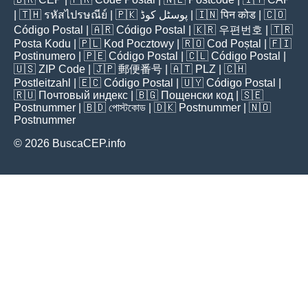
| 🇹🇭
รหัสไปรษณีย์
| 🇵🇰
پوسٹل کوڈ
| 🇮🇳
पिन कोड
| 🇨🇴
Código Postal
| 🇦🇷
Código Postal
| 🇰🇷
우편번호
| 🇹🇷
Posta Kodu
| 🇵🇱
Kod Pocztowy
| 🇷🇴
Cod Poștal
| 🇫🇮
Postinumero
| 🇵🇪
Código Postal
| 🇨🇱
Código Postal
|
🇺🇸
ZIP Code
| 🇯🇵
郵便番号
| 🇦🇹
PLZ
| 🇨🇭
Postleitzahl
| 🇪🇨
Código Postal
| 🇺🇾
Código Postal
|
🇷🇺
Почтовый индекс
| 🇧🇬
Пощенски код
| 🇸🇪
Postnummer
| 🇧🇩
পোস্টকোড
| 🇩🇰
Postnummer
| 🇳🇴
Postnummer
© 2026 BuscaCEP.info