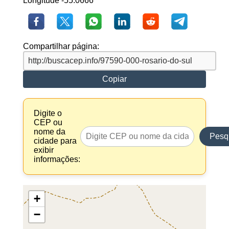
Longitude -55.0666
Compartilhar página:
Copiar
Digite o
CEP ou
nome da
Pesq
cidade para
exibir
informações:
+
−