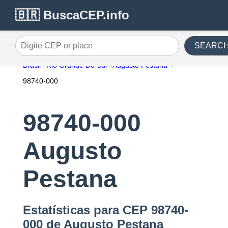
🇧🇷 BuscaCEP.info
SEARC
Digite CEP or place
Brasil
Rio Grande Do Sul
Augusto Pestana
98740-000
98740-000
Augusto
Pestana
Estatísticas para CEP 98740-
000 de Augusto Pestana