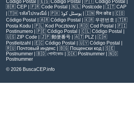
Código Postal
| 🇪🇸
Código Postal
| 🇵🇹
Código Postal
|
🇧🇷
CEP
| 🇫🇷
Code Postal
| 🇳🇱
Postcode
| 🇮🇹
CAP
| 🇹🇭
รหัสไปรษณีย์
| 🇵🇰
پوسٹل کوڈ
| 🇮🇳
पिन कोड
| 🇨🇴
Código Postal
| 🇦🇷
Código Postal
| 🇰🇷
우편번호
| 🇹🇷
Posta Kodu
| 🇵🇱
Kod Pocztowy
| 🇷🇴
Cod Poștal
| 🇫🇮
Postinumero
| 🇵🇪
Código Postal
| 🇨🇱
Código Postal
|
🇺🇸
ZIP Code
| 🇯🇵
郵便番号
| 🇦🇹
PLZ
| 🇨🇭
Postleitzahl
| 🇪🇨
Código Postal
| 🇺🇾
Código Postal
|
🇷🇺
Почтовый индекс
| 🇧🇬
Пощенски код
| 🇸🇪
Postnummer
| 🇧🇩
পোস্টকোড
| 🇩🇰
Postnummer
| 🇳🇴
Postnummer
© 2026 BuscaCEP.info