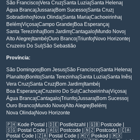
São Francisco
Vera Cruz
Santa Luzia
Santa Helena
|
|
|
|
Água Branca
Jussara
Bom Sucesso
Santa Cruz
|
|
|
|
Sobradinho
Nova Olinda
Santa Maria
Cachoeirinha
|
|
|
|
Belém
Viçosa
Campo Grande
Boa Esperança
|
|
|
|
Santa Terezinha
Bom Jardim
Cantagalo
Mundo Novo
|
|
|
|
Alto Alegre
Itambé
Ouro Branco
Triunfo
Novo Horizonte
|
|
|
|
|
Cruzeiro Do Sul
São Sebastião
|
Província:
São Domingos
Bom Jesus
São Francisco
Santa Helena
|
|
|
|
Planalto
Bonito
Santa Terezinha
Santa Luzia
Santa Inês
|
|
|
|
|
Vera Cruz
Santa Cruz
Bom Jardim
Itambé
|
|
|
|
Boa Esperança
Cruzeiro Do Sul
Cachoeirinha
Viçosa
|
|
|
|
Água Branca
Cantagalo
Triunfo
Jussara
Bom Sucesso
|
|
|
|
|
Ouro Branco
Mundo Novo
Alto Alegre
Belém
|
|
|
|
Nova Olinda
Novo Horizonte
|
🇵🇭
Kode Postal
| 🇩🇪
Postleitzahl
| 🇬🇧
Postcode
|
🇸🇬
Postal Code
| 🇦🇺
Postcode
| 🇳🇿
Postcode
| 🇨🇦
Postal Code
| 🇿🇦
Postal Code
| 🇲🇾
Poskod
| 🇲🇽