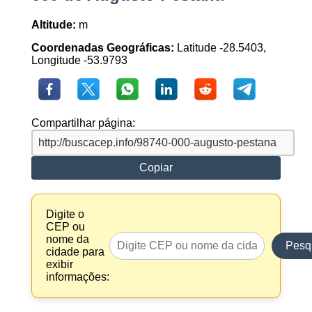
Altitude:
m
Coordenadas Geográficas:
Latitude -28.5403,
Longitude -53.9793
Compartilhar página:
Copiar
Digite o
CEP ou
nome da
Pesq
cidade para
exibir
informações: