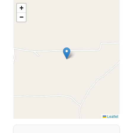
+
−
Leaflet