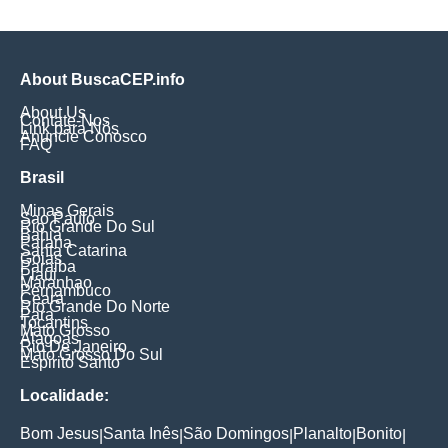
About BuscaCEP.info
About Us
Contate-Nos
Link para Nós
Anuncie Conosco
FAQ
Brasil
Minas Gerais
Sao Paulo
Rio Grande Do Sul
Bahia
Parana
Santa Catarina
Goias
Paraiba
Piaui
Maranhao
Pernambuco
Ceara
Rio Grande Do Norte
Para
Tocantins
Mato Grosso
Alagoas
Rio De Janeiro
Mato Grosso Do Sul
Espirito Santo
Localidade:
Bom Jesus
Santa Inês
São Domingos
Planalto
Bonito
|
|
|
|
|