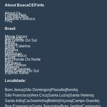
About BuscaCEP.info
About Us
Contate-Nos
Link para Nós
Anuncie Conosco
FAQ
Brasil
Minas Gerais
Sao Paulo
Rio Grande Do Sul
Bahia
Parana
Santa Catarina
Goias
Paraiba
Piaui
Maranhao
Pernambuco
Ceara
Rio Grande Do Norte
Para
Tocantins
Mato Grosso
Alagoas
Rio De Janeiro
Mato Grosso Do Sul
Espirito Santo
Localidade:
Bom Jesus
São Domingos
Planalto
Bonito
|
|
|
|
São Francisco
Vera Cruz
Santa Luzia
Santa Helena
|
|
|
|
Santa Inês
Cachoeirinha
Belém
Viçosa
Campo Grande
|
|
|
|
|
Boa Esperança
Santa Terezinha
Bom Jardim
Cantagalo
|
|
|
|