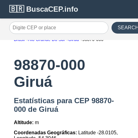
🇧🇷 BuscaCEP.info
SEARC
Digite CEP or place
Brasil
Rio Grande Do Sul
Giruá
98870-000
98870-000
Giruá
Estatísticas para CEP 98870-
000 de Giruá
Altitude:
m
Coordenadas Geográficas:
Latitude -28.0105,