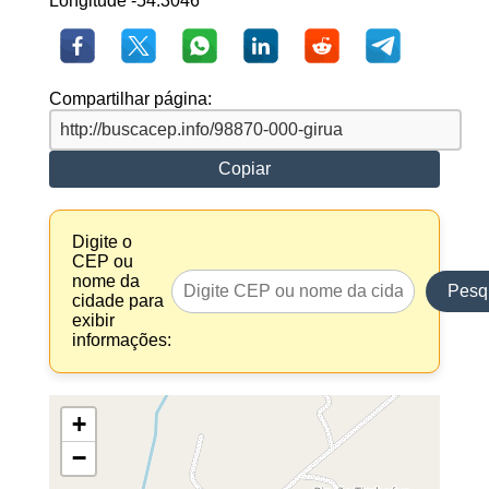
Longitude -54.3046
Compartilhar página:
Copiar
Digite o
CEP ou
nome da
Pesq
cidade para
exibir
informações:
+
−