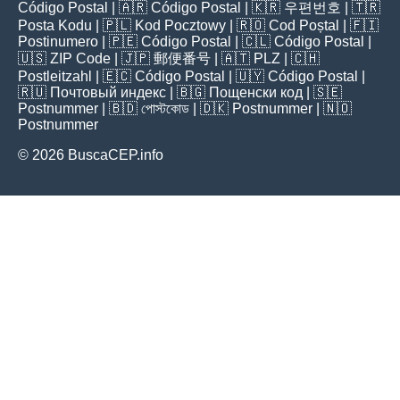
Código Postal
| 🇦🇷
Código Postal
| 🇰🇷
우편번호
| 🇹🇷
Posta Kodu
| 🇵🇱
Kod Pocztowy
| 🇷🇴
Cod Poștal
| 🇫🇮
Postinumero
| 🇵🇪
Código Postal
| 🇨🇱
Código Postal
|
🇺🇸
ZIP Code
| 🇯🇵
郵便番号
| 🇦🇹
PLZ
| 🇨🇭
Postleitzahl
| 🇪🇨
Código Postal
| 🇺🇾
Código Postal
|
🇷🇺
Почтовый индекс
| 🇧🇬
Пощенски код
| 🇸🇪
Postnummer
| 🇧🇩
পোস্টকোড
| 🇩🇰
Postnummer
| 🇳🇴
Postnummer
© 2026 BuscaCEP.info