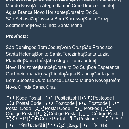
Mundo Novo
Alto Alegre
Itambé
Ouro Branco
Triunfo
|
|
|
|
|
Água Branca
Novo Horizonte
Cruzeiro Do Sul
|
|
|
São Sebastião
Jussara
Bom Sucesso
Santa Cruz
|
|
|
|
Sobradinho
Nova Olinda
Santa Maria
|
|
Província:
São Domingos
Bom Jesus
Vera Cruz
São Francisco
|
|
|
|
Santa Helena
Bonito
Santa Terezinha
Santa Luzia
|
|
|
|
Planalto
Santa Inês
Alto Alegre
Bom Jardim
|
|
|
|
Novo Horizonte
Itambé
Cruzeiro Do Sul
Boa Esperança
|
|
|
|
Cachoeirinha
Viçosa
Triunfo
Água Branca
Cantagalo
|
|
|
|
|
Bom Sucesso
Ouro Branco
Jussara
Mundo Novo
Belém
|
|
|
|
|
Nova Olinda
Santa Cruz
|
🇵🇭
Kode Postal
| 🇩🇪
Postleitzahl
| 🇬🇧
Postcode
|
🇸🇬
Postal Code
| 🇦🇺
Postcode
| 🇳🇿
Postcode
| 🇨🇦
Postal Code
| 🇿🇦
Postal Code
| 🇲🇾
Poskod
| 🇲🇽
Código Postal
| 🇪🇸
Código Postal
| 🇵🇹
Código Postal
|
🇧🇷
CEP
| 🇫🇷
Code Postal
| 🇳🇱
Postcode
| 🇮🇹
CAP
| 🇹🇭
รหัสไปรษณีย์
| 🇵🇰
پوسٹل کوڈ
| 🇮🇳
पिन कोड
| 🇨🇴