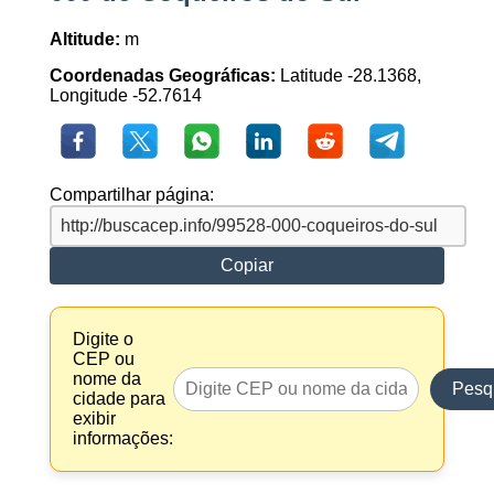
Altitude:
m
Coordenadas Geográficas:
Latitude -28.1368,
Longitude -52.7614
Compartilhar página:
Copiar
Digite o
CEP ou
nome da
Pesq
cidade para
exibir
informações: