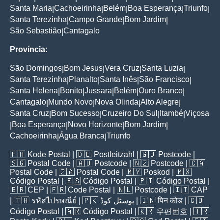
Santa Maria
Cachoeirinha
Belém
Boa Esperança
Triunfo
|
|
|
|
|
Santa Terezinha
Campo Grande
Bom Jardim
|
|
|
São Sebastião
Cantagalo
|
Província:
São Domingos
Bom Jesus
Vera Cruz
Santa Luzia
|
|
|
|
Santa Terezinha
Planalto
Santa Inês
São Francisco
|
|
|
|
Santa Helena
Bonito
Jussara
Belém
Ouro Branco
|
|
|
|
|
Cantagalo
Mundo Novo
Nova Olinda
Alto Alegre
|
|
|
|
Santa Cruz
Bom Sucesso
Cruzeiro Do Sul
Itambé
Viçosa
|
|
|
|
Boa Esperança
Novo Horizonte
Bom Jardim
|
|
|
|
Cachoeirinha
Água Branca
Triunfo
|
|
🇵🇭
Kode Postal
| 🇩🇪
Postleitzahl
| 🇬🇧
Postcode
|
🇸🇬
Postal Code
| 🇦🇺
Postcode
| 🇳🇿
Postcode
| 🇨🇦
Postal Code
| 🇿🇦
Postal Code
| 🇲🇾
Poskod
| 🇲🇽
Código Postal
| 🇪🇸
Código Postal
| 🇵🇹
Código Postal
|
🇧🇷
CEP
| 🇫🇷
Code Postal
| 🇳🇱
Postcode
| 🇮🇹
CAP
| 🇹🇭
รหัสไปรษณีย์
| 🇵🇰
پوسٹل کوڈ
| 🇮🇳
पिन कोड
| 🇨🇴
Código Postal
| 🇦🇷
Código Postal
| 🇰🇷
우편번호
| 🇹🇷