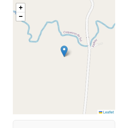
+
−
Leaflet