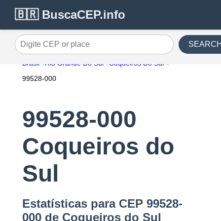
🇧🇷 BuscaCEP.info
SEARC
Digite CEP or place
Brasil
Rio Grande Do Sul
Coqueiros Do Sul
99528-000
99528-000
Coqueiros do
Sul
Estatísticas para CEP 99528-
000 de Coqueiros do Sul