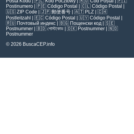
Posta Kodu
| 🇵🇱
Kod Pocztowy
| 🇷🇴
Cod Poștal
| 🇫🇮
Postinumero
| 🇵🇪
Código Postal
| 🇨🇱
Código Postal
|
🇺🇸
ZIP Code
| 🇯🇵
郵便番号
| 🇦🇹
PLZ
| 🇨🇭
Postleitzahl
| 🇪🇨
Código Postal
| 🇺🇾
Código Postal
|
🇷🇺
Почтовый индекс
| 🇧🇬
Пощенски код
| 🇸🇪
Postnummer
| 🇧🇩
পোস্টকোড
| 🇩🇰
Postnummer
| 🇳🇴
Postnummer
© 2026 BuscaCEP.info