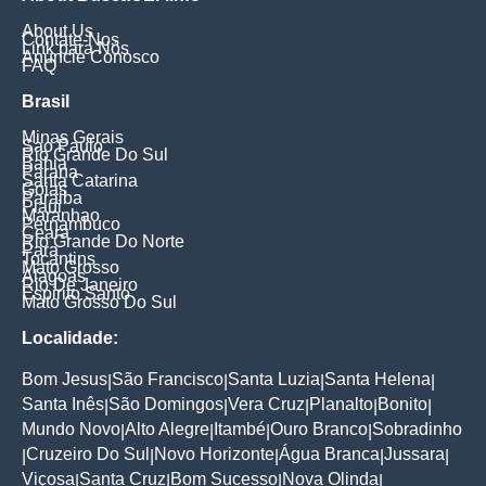
About Us
Contate-Nos
Link para Nós
Anuncie Conosco
FAQ
Brasil
Minas Gerais
Sao Paulo
Rio Grande Do Sul
Bahia
Parana
Santa Catarina
Goias
Paraiba
Piaui
Maranhao
Pernambuco
Ceara
Rio Grande Do Norte
Para
Tocantins
Mato Grosso
Alagoas
Rio De Janeiro
Espirito Santo
Mato Grosso Do Sul
Localidade:
Bom Jesus
São Francisco
Santa Luzia
Santa Helena
|
|
|
|
Santa Inês
São Domingos
Vera Cruz
Planalto
Bonito
|
|
|
|
|
Mundo Novo
Alto Alegre
Itambé
Ouro Branco
Sobradinho
|
|
|
|
Cruzeiro Do Sul
Novo Horizonte
Água Branca
Jussara
|
|
|
|
|
Viçosa
Santa Cruz
Bom Sucesso
Nova Olinda
|
|
|
|