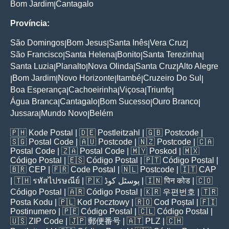
Bom Jardim
Cantagalo
|
Província:
São Domingos
Bom Jesus
Santa Inês
Vera Cruz
|
|
|
|
São Francisco
Santa Helena
Bonito
Santa Terezinha
|
|
|
|
Santa Luzia
Planalto
Nova Olinda
Santa Cruz
Alto Alegre
|
|
|
|
Bom Jardim
Novo Horizonte
Itambé
Cruzeiro Do Sul
|
|
|
|
|
Boa Esperança
Cachoeirinha
Viçosa
Triunfo
|
|
|
|
Água Branca
Cantagalo
Bom Sucesso
Ouro Branco
|
|
|
|
Jussara
Mundo Novo
Belém
|
|
🇵🇭
Kode Postal
| 🇩🇪
Postleitzahl
| 🇬🇧
Postcode
|
🇸🇬
Postal Code
| 🇦🇺
Postcode
| 🇳🇿
Postcode
| 🇨🇦
Postal Code
| 🇿🇦
Postal Code
| 🇲🇾
Poskod
| 🇲🇽
Código Postal
| 🇪🇸
Código Postal
| 🇵🇹
Código Postal
|
🇧🇷
CEP
| 🇫🇷
Code Postal
| 🇳🇱
Postcode
| 🇮🇹
CAP
| 🇹🇭
รหัสไปรษณีย์
| 🇵🇰
پوسٹل کوڈ
| 🇮🇳
पिन कोड
| 🇨🇴
Código Postal
| 🇦🇷
Código Postal
| 🇰🇷
우편번호
| 🇹🇷
Posta Kodu
| 🇵🇱
Kod Pocztowy
| 🇷🇴
Cod Poștal
| 🇫🇮
Postinumero
| 🇵🇪
Código Postal
| 🇨🇱
Código Postal
|
🇺🇸
ZIP Code
| 🇯🇵
郵便番号
| 🇦🇹
PLZ
| 🇨🇭