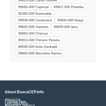
99825-000 Carlos Gomes
89665-000 Capinzal
89667-000 Piratuba
95380-000 Esmeralda
99838-000 Centenário
99940-000 Ibiaçá
99820-000 Viadutos
89669-000 Ipira
99960-000 Charrua
99910-000 Floriano Peixoto
88590-000 Anita Garibaldi
99800-000 Marcelino Ramos
About BuscaCEP.info
About Us
Contate-Nos
Link para Nós
Anuncie Conosco