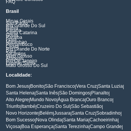
FAQ
Brasil
Minas Gerais
Sao Paulo
Rio Grande Do Sul
Bahia
Parana
Santa Catarina
Goias
Paraiba
Piaui
Maranhao
Pernambuco
Ceara
Rio Grande Do Norte
Para
Tocantins
Mato Grosso
Alagoas
Rio De Janeiro
Espirito Santo
Mato Grosso Do Sul
Localidade:
Bom Jesus
Bonito
São Francisco
Vera Cruz
Santa Luzia
|
|
|
|
|
Santa Helena
Santa Inês
São Domingos
Planalto
|
|
|
|
Alto Alegre
Mundo Novo
Água Branca
Ouro Branco
|
|
|
|
Triunfo
Itambé
Cruzeiro Do Sul
São Sebastião
|
|
|
|
Novo Horizonte
Belém
Jussara
Santa Cruz
Sobradinho
|
|
|
|
|
Bom Sucesso
Nova Olinda
Santa Maria
Cachoeirinha
|
|
|
|
Viçosa
Boa Esperança
Santa Terezinha
Campo Grande
|
|
|
|