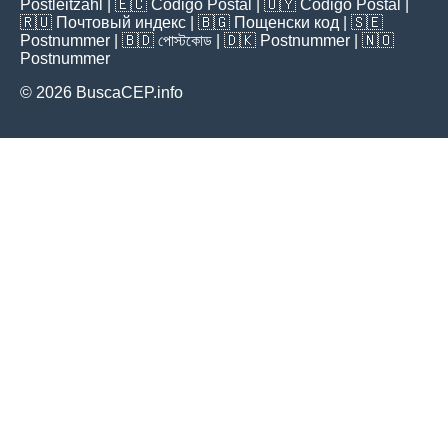
Postleitzahl
| 🇪🇨
Código Postal
| 🇺🇾
Código Postal
|
🇷🇺
Почтовый индекс
| 🇧🇬
Пощенски код
| 🇸🇪
Postnummer
| 🇧🇩
পোস্টকোড
| 🇩🇰
Postnummer
| 🇳🇴
Postnummer
© 2026 BuscaCEP.info