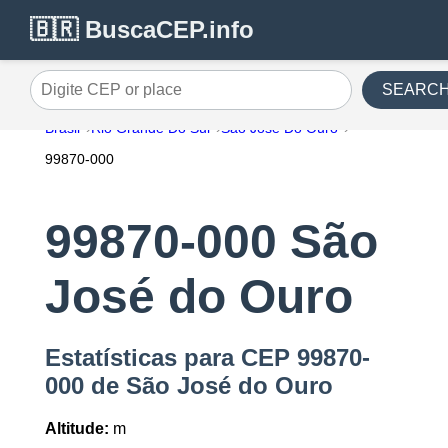
🇧🇷 BuscaCEP.info
SEARC
Digite CEP or place
Brasil
Rio Grande Do Sul
São José Do Ouro
99870-000
99870-000 São
José do Ouro
Estatísticas para CEP 99870-
000 de São José do Ouro
Altitude:
m