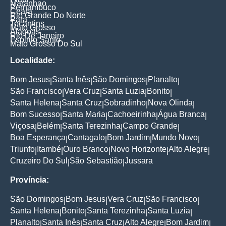
Maranhao
Pernambuco
Ceara
Rio Grande Do Norte
Para
Tocantins
Mato Grosso
Alagoas
Rio De Janeiro
Espirito Santo
Mato Grosso Do Sul
Localidade:
Bom Jesus
Santa Inês
São Domingos
Planalto
|
|
|
|
São Francisco
Vera Cruz
Santa Luzia
Bonito
|
|
|
|
Santa Helena
Santa Cruz
Sobradinho
Nova Olinda
|
|
|
|
Bom Sucesso
Santa Maria
Cachoeirinha
Água Branca
|
|
|
|
Viçosa
Belém
Santa Terezinha
Campo Grande
|
|
|
|
Boa Esperança
Cantagalo
Bom Jardim
Mundo Novo
|
|
|
|
Triunfo
Itambé
Ouro Branco
Novo Horizonte
Alto Alegre
|
|
|
|
|
Cruzeiro Do Sul
São Sebastião
Jussara
|
|
Província:
São Domingos
Bom Jesus
Vera Cruz
São Francisco
|
|
|
|
Santa Helena
Bonito
Santa Terezinha
Santa Luzia
|
|
|
|
Planalto
Santa Inês
Santa Cruz
Alto Alegre
Bom Jardim
|
|
|
|
|