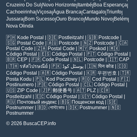
Cruzeiro Do Sul
Novo Horizonte
Itambé
Boa Esperança
|
|
|
|
Cachoeirinha
Viçosa
Água Branca
Cantagalo
Triunfo
|
|
|
|
|
Jussara
Bom Sucesso
Ouro Branco
Mundo Novo
Belém
|
|
|
|
|
Nova Olinda
🇵🇭
Kode Postal
| 🇩🇪
Postleitzahl
| 🇬🇧
Postcode
|
🇸🇬
Postal Code
| 🇦🇺
Postcode
| 🇳🇿
Postcode
| 🇨🇦
Postal Code
| 🇿🇦
Postal Code
| 🇲🇾
Poskod
| 🇲🇽
Código Postal
| 🇪🇸
Código Postal
| 🇵🇹
Código Postal
|
🇧🇷
CEP
| 🇫🇷
Code Postal
| 🇳🇱
Postcode
| 🇮🇹
CAP
| 🇹🇭
รหัสไปรษณีย์
| 🇵🇰
پوسٹل کوڈ
| 🇮🇳
पिन कोड
| 🇨🇴
Código Postal
| 🇦🇷
Código Postal
| 🇰🇷
우편번호
| 🇹🇷
Posta Kodu
| 🇵🇱
Kod Pocztowy
| 🇷🇴
Cod Poștal
| 🇫🇮
Postinumero
| 🇵🇪
Código Postal
| 🇨🇱
Código Postal
|
🇺🇸
ZIP Code
| 🇯🇵
郵便番号
| 🇦🇹
PLZ
| 🇨🇭
Postleitzahl
| 🇪🇨
Código Postal
| 🇺🇾
Código Postal
|
🇷🇺
Почтовый индекс
| 🇧🇬
Пощенски код
| 🇸🇪
Postnummer
| 🇧🇩
পোস্টকোড
| 🇩🇰
Postnummer
| 🇳🇴
Postnummer
© 2026 BuscaCEP.info