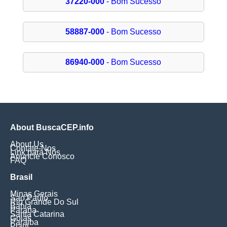
37220-000
- Bom Sucesso
58887-000
- Bom Sucesso
86940-000
- Bom Sucesso
About BuscaCEP.info
About Us
Contate-Nos
Link para Nós
Anuncie Conosco
FAQ
Brasil
Minas Gerais
Sao Paulo
Rio Grande Do Sul
Bahia
Parana
Santa Catarina
Goias
Paraiba
Piaui