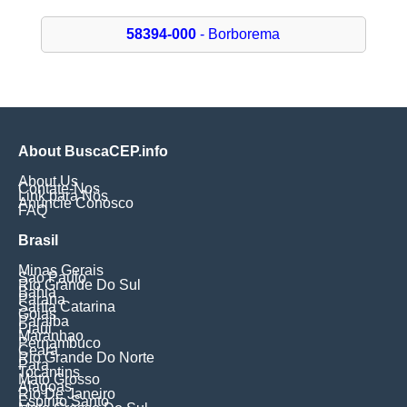
58394-000
- Borborema
About BuscaCEP.info
About Us
Contate-Nos
Link para Nós
Anuncie Conosco
FAQ
Brasil
Minas Gerais
Sao Paulo
Rio Grande Do Sul
Bahia
Parana
Santa Catarina
Goias
Paraiba
Piaui
Maranhao
Pernambuco
Ceara
Rio Grande Do Norte
Para
Tocantins
Mato Grosso
Alagoas
Rio De Janeiro
Espirito Santo