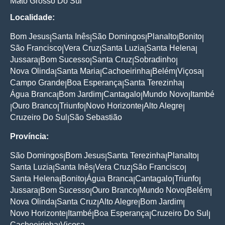
Mato Grosso Do Sul
Localidade:
Bom Jesus
Santa Inês
São Domingos
Planalto
Bonito
|
|
|
|
|
São Francisco
Vera Cruz
Santa Luzia
Santa Helena
|
|
|
|
Jussara
Bom Sucesso
Santa Cruz
Sobradinho
|
|
|
|
Nova Olinda
Santa Maria
Cachoeirinha
Belém
Viçosa
|
|
|
|
|
Campo Grande
Boa Esperança
Santa Terezinha
|
|
|
Água Branca
Bom Jardim
Cantagalo
Mundo Novo
Itambé
|
|
|
|
Ouro Branco
Triunfo
Novo Horizonte
Alto Alegre
|
|
|
|
|
Cruzeiro Do Sul
São Sebastião
|
Província:
São Domingos
Bom Jesus
Santa Terezinha
Planalto
|
|
|
|
Santa Luzia
Santa Inês
Vera Cruz
São Francisco
|
|
|
|
Santa Helena
Bonito
Água Branca
Cantagalo
Triunfo
|
|
|
|
|
Jussara
Bom Sucesso
Ouro Branco
Mundo Novo
Belém
|
|
|
|
|
Nova Olinda
Santa Cruz
Alto Alegre
Bom Jardim
|
|
|
|
Novo Horizonte
Itambé
Boa Esperança
Cruzeiro Do Sul
|
|
|
|
Cachoeirinha
Viçosa