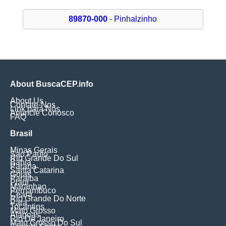
89870-000
- Pinhalzinho
About BuscaCEP.info
About Us
Contate-Nos
Link para Nós
Anuncie Conosco
FAQ
Brasil
Minas Gerais
Sao Paulo
Rio Grande Do Sul
Bahia
Parana
Santa Catarina
Goias
Paraiba
Piaui
Maranhao
Pernambuco
Ceara
Rio Grande Do Norte
Para
Tocantins
Mato Grosso
Alagoas
Rio De Janeiro
Mato Grosso Do Sul