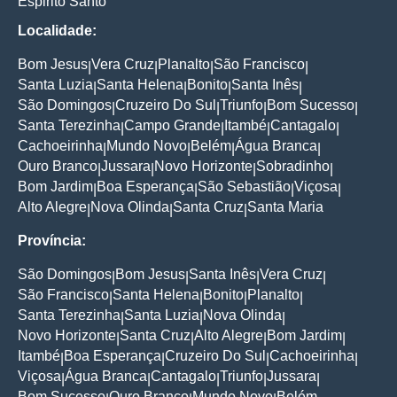
Espirito Santo
Localidade:
Bom Jesus
Vera Cruz
Planalto
São Francisco
|
|
|
|
Santa Luzia
Santa Helena
Bonito
Santa Inês
|
|
|
|
São Domingos
Cruzeiro Do Sul
Triunfo
Bom Sucesso
|
|
|
|
Santa Terezinha
Campo Grande
Itambé
Cantagalo
|
|
|
|
Cachoeirinha
Mundo Novo
Belém
Água Branca
|
|
|
|
Ouro Branco
Jussara
Novo Horizonte
Sobradinho
|
|
|
|
Bom Jardim
Boa Esperança
São Sebastião
Viçosa
|
|
|
|
Alto Alegre
Nova Olinda
Santa Cruz
Santa Maria
|
|
|
Província:
São Domingos
Bom Jesus
Santa Inês
Vera Cruz
|
|
|
|
São Francisco
Santa Helena
Bonito
Planalto
|
|
|
|
Santa Terezinha
Santa Luzia
Nova Olinda
|
|
|
Novo Horizonte
Santa Cruz
Alto Alegre
Bom Jardim
|
|
|
|
Itambé
Boa Esperança
Cruzeiro Do Sul
Cachoeirinha
|
|
|
|
Viçosa
Água Branca
Cantagalo
Triunfo
Jussara
|
|
|
|
|
Bom Sucesso
Ouro Branco
Mundo Novo
Belém