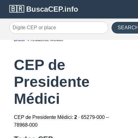
🇧🇷 BuscaCEP.info
SEARC
Digite CEP or place
Brasil
Presidente Médici
CEP de
Presidente
Médici
CEP de Presidente Médici:
2
· 65279-000 –
78968-000