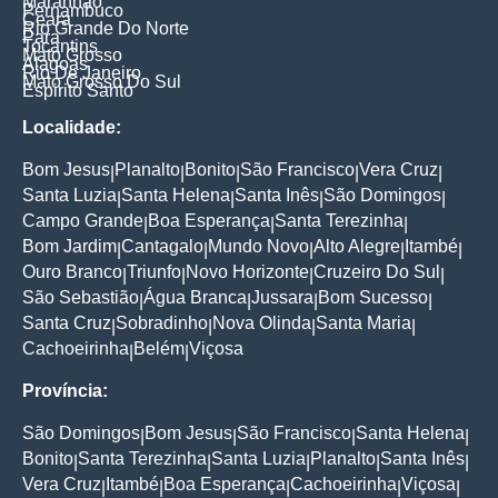
Maranhao
Pernambuco
Ceara
Rio Grande Do Norte
Para
Tocantins
Mato Grosso
Alagoas
Rio De Janeiro
Mato Grosso Do Sul
Espirito Santo
Localidade:
Bom Jesus
Planalto
Bonito
São Francisco
Vera Cruz
|
|
|
|
|
Santa Luzia
Santa Helena
Santa Inês
São Domingos
|
|
|
|
Campo Grande
Boa Esperança
Santa Terezinha
|
|
|
Bom Jardim
Cantagalo
Mundo Novo
Alto Alegre
Itambé
|
|
|
|
|
Ouro Branco
Triunfo
Novo Horizonte
Cruzeiro Do Sul
|
|
|
|
São Sebastião
Água Branca
Jussara
Bom Sucesso
|
|
|
|
Santa Cruz
Sobradinho
Nova Olinda
Santa Maria
|
|
|
|
Cachoeirinha
Belém
Viçosa
|
|
Província:
São Domingos
Bom Jesus
São Francisco
Santa Helena
|
|
|
|
Bonito
Santa Terezinha
Santa Luzia
Planalto
Santa Inês
|
|
|
|
|
Vera Cruz
Itambé
Boa Esperança
Cachoeirinha
Viçosa
|
|
|
|
|