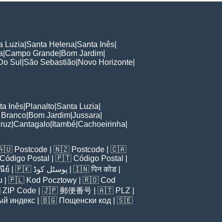
a Luzia
|
Santa Helena
|
Santa Inês
|
a
|
Campo Grande
|
Bom Jardim
|
Do Sul
|
São Sebastião
|
Novo Horizonte
|
ta Inês
|
Planalto
|
Santa Luzia
|
 Branco
|
Bom Jardim
|
Jussara
|
ruz
|
Cantagalo
|
Itambé
|
Cachoeirinha
|
🇦🇺
Postcode
| 🇳🇿
Postcode
| 🇨🇦
Código Postal
| 🇵🇹
Código Postal
|
ีย์
| 🇵🇰
پوسٹل کوڈ
| 🇮🇳
पिन कोड
|
u
| 🇵🇱
Kod Pocztowy
| 🇷🇴
Cod

ZIP Code
| 🇯🇵
郵便番号
| 🇦🇹
PLZ
|
ый индекс
| 🇧🇬
Пощенски код
| 🇸🇪