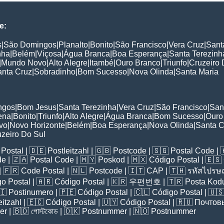
e:
s
|
São Domingos
|
Planalto
|
Bonito
|
São Francisco
|
Vera Cruz
|
Sant
nha
|
Belém
|
Viçosa
|
Água Branca
|
Boa Esperança
|
Santa Terezinh
|
Mundo Novo
|
Alto Alegre
|
Itambé
|
Ouro Branco
|
Triunfo
|
Cruzeiro 
nta Cruz
|
Sobradinho
|
Bom Sucesso
|
Nova Olinda
|
Santa Maria
:
ngos
|
Bom Jesus
|
Santa Terezinha
|
Vera Cruz
|
São Francisco
|
San
ena
|
Bonito
|
Triunfo
|
Alto Alegre
|
Água Branca
|
Bom Sucesso
|
Ouro
vo
|
Novo Horizonte
|
Belém
|
Boa Esperança
|
Nova Olinda
|
Santa C
zeiro Do Sul
Postal
| 🇩🇪
Postleitzahl
| 🇬🇧
Postcode
| 🇸🇬
Postal Code
| 
de
| 🇿🇦
Postal Code
| 🇲🇾
Poskod
| 🇲🇽
Código Postal
| 🇪🇸
| 🇫🇷
Code Postal
| 🇳🇱
Postcode
| 🇮🇹
CAP
| 🇹🇭
รหัสไปรษณ
o Postal
| 🇦🇷
Código Postal
| 🇰🇷
우편번호
| 🇹🇷
Posta Kod
🇮
Postinumero
| 🇵🇪
Código Postal
| 🇨🇱
Código Postal
| 🇺
eitzahl
| 🇪🇨
Código Postal
| 🇺🇾
Código Postal
| 🇷🇺
Почтов
er
| 🇧🇩
পোস্টকোড
| 🇩🇰
Postnummer
| 🇳🇴
Postnummer