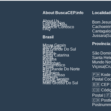
About BuscaCEP.info
Localidad
About Us
Bom Jesu
Contate-Nos
Link para Nós
Cachoeiri
Anuncie Conosco
FAQ
Cantagalo
Jussara
|
Sa
Brasil
Província
Minas Gerais
Sao Paulo
Rio Grande Do Sul
Bahia
Parana
São Domi
Santa Catarina
Goias
Santa Hel
Paraiba
Piaui
Mundo No
Maranhao
Pernambuco
Viçosa
|
Cru
Ceara
Rio Grande Do Norte
Para
Tocantins
🇵🇭
Kode 
Mato Grosso
Alagoas
Rio De Janeiro
Postal Co
Espirito Santo
Mato Grosso Do Sul
🇧🇷
CEP
🇨🇴
Códig
Poștal
| 
🇨🇭
Postl
Postnumm