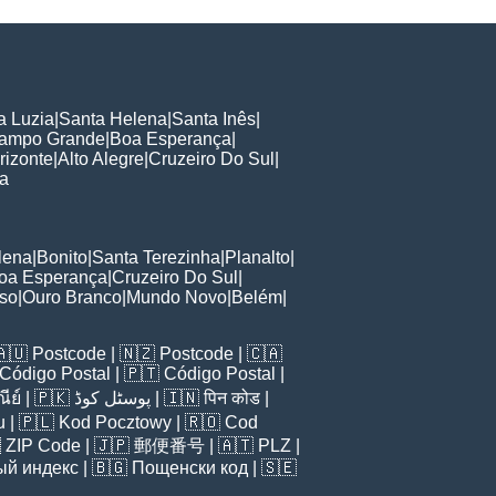
a Luzia
|
Santa Helena
|
Santa Inês
|
ampo Grande
|
Boa Esperança
|
rizonte
|
Alto Alegre
|
Cruzeiro Do Sul
|
a
lena
|
Bonito
|
Santa Terezinha
|
Planalto
|
oa Esperança
|
Cruzeiro Do Sul
|
so
|
Ouro Branco
|
Mundo Novo
|
Belém
|
🇦🇺
Postcode
| 🇳🇿
Postcode
| 🇨🇦
Código Postal
| 🇵🇹
Código Postal
|
ีย์
| 🇵🇰
پوسٹل کوڈ
| 🇮🇳
पिन कोड
|
u
| 🇵🇱
Kod Pocztowy
| 🇷🇴
Cod

ZIP Code
| 🇯🇵
郵便番号
| 🇦🇹
PLZ
|
ый индекс
| 🇧🇬
Пощенски код
| 🇸🇪