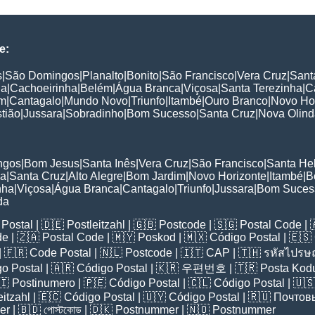
e:
s
|
São Domingos
|
Planalto
|
Bonito
|
São Francisco
|
Vera Cruz
|
Sant
ia
|
Cachoeirinha
|
Belém
|
Água Branca
|
Viçosa
|
Santa Terezinha
|
C
im
|
Cantagalo
|
Mundo Novo
|
Triunfo
|
Itambé
|
Ouro Branco
|
Novo Ho
tião
|
Jussara
|
Sobradinho
|
Bom Sucesso
|
Santa Cruz
|
Nova Olind
:
ngos
|
Bom Jesus
|
Santa Inês
|
Vera Cruz
|
São Francisco
|
Santa He
ia
|
Santa Cruz
|
Alto Alegre
|
Bom Jardim
|
Novo Horizonte
|
Itambé
|
B
nha
|
Viçosa
|
Água Branca
|
Cantagalo
|
Triunfo
|
Jussara
|
Bom Suces
da
Postal
| 🇩🇪
Postleitzahl
| 🇬🇧
Postcode
| 🇸🇬
Postal Code
| 
de
| 🇿🇦
Postal Code
| 🇲🇾
Poskod
| 🇲🇽
Código Postal
| 🇪🇸
| 🇫🇷
Code Postal
| 🇳🇱
Postcode
| 🇮🇹
CAP
| 🇹🇭
รหัสไปรษณ
o Postal
| 🇦🇷
Código Postal
| 🇰🇷
우편번호
| 🇹🇷
Posta Kod
🇮
Postinumero
| 🇵🇪
Código Postal
| 🇨🇱
Código Postal
| 🇺
eitzahl
| 🇪🇨
Código Postal
| 🇺🇾
Código Postal
| 🇷🇺
Почтов
er
| 🇧🇩
পোস্টকোড
| 🇩🇰
Postnummer
| 🇳🇴
Postnummer