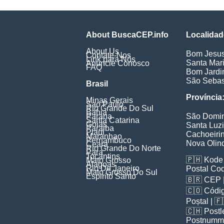
About BuscaCEP.info
Localidad
About Us
Bom Jesu
Contate-Nos
Link para Nós
Santa Mar
Anuncie Conosco
FAQ
Bom Jard
São Sebas
Brasil
Província
Minas Gerais
Sao Paulo
Rio Grande Do Sul
Bahia
Parana
São Domi
Santa Catarina
Goias
Santa Luz
Paraiba
Piaui
Cachoeiri
Maranhao
Pernambuco
Nova Olin
Ceara
Rio Grande Do Norte
Para
Tocantins
🇵🇭
Kode 
Mato Grosso
Alagoas
Rio De Janeiro
Postal Co
Mato Grosso Do Sul
Espirito Santo
🇧🇷
CEP
🇨🇴
Códig
Poștal
| 
🇨🇭
Postl
Postnumm