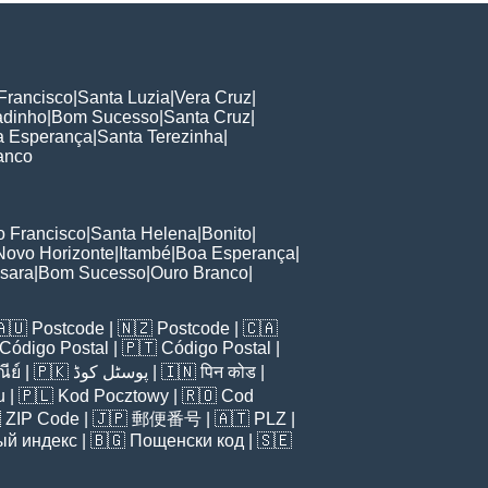
Francisco
|
Santa Luzia
|
Vera Cruz
|
adinho
|
Bom Sucesso
|
Santa Cruz
|
a Esperança
|
Santa Terezinha
|
anco
 Francisco
|
Santa Helena
|
Bonito
|
Novo Horizonte
|
Itambé
|
Boa Esperança
|
sara
|
Bom Sucesso
|
Ouro Branco
|
🇦🇺
Postcode
| 🇳🇿
Postcode
| 🇨🇦
Código Postal
| 🇵🇹
Código Postal
|
ีย์
| 🇵🇰
پوسٹل کوڈ
| 🇮🇳
पिन कोड
|
u
| 🇵🇱
Kod Pocztowy
| 🇷🇴
Cod

ZIP Code
| 🇯🇵
郵便番号
| 🇦🇹
PLZ
|
ый индекс
| 🇧🇬
Пощенски код
| 🇸🇪