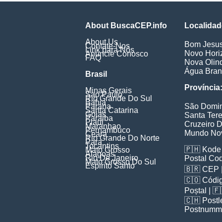
About BuscaCEP.info
Localidad
About Us
Bom Jesu
Contate-Nos
Link para Nós
Novo Hori
Anuncie Conosco
FAQ
Nova Olin
Água Bra
Brasil
Província
Minas Gerais
Sao Paulo
Rio Grande Do Sul
Bahia
Parana
São Domi
Santa Catarina
Goias
Santa Ter
Paraiba
Piaui
Cruzeiro D
Maranhao
Pernambuco
Mundo No
Ceara
Rio Grande Do Norte
Para
Tocantins
🇵🇭
Kode 
Mato Grosso
Alagoas
Rio De Janeiro
Postal Co
Mato Grosso Do Sul
Espirito Santo
🇧🇷
CEP
🇨🇴
Códig
Poștal
| 
🇨🇭
Postl
Postnumm