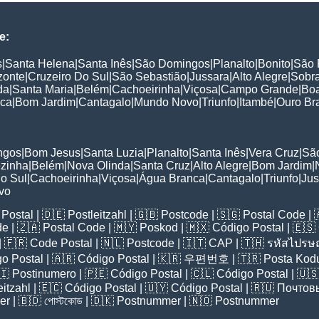
e:
s
|
Santa Helena
|
Santa Inês
|
São Domingos
|
Planalto
|
Bonito
|
São 
zonte
|
Cruzeiro Do Sul
|
São Sebastião
|
Jussara
|
Alto Alegre
|
Sobr
da
|
Santa Maria
|
Belém
|
Cachoeirinha
|
Viçosa
|
Campo Grande
|
Bo
nca
|
Bom Jardim
|
Cantagalo
|
Mundo Novo
|
Triunfo
|
Itambé
|
Ouro Br
:
ngos
|
Bom Jesus
|
Santa Luzia
|
Planalto
|
Santa Inês
|
Vera Cruz
|
São
ezinha
|
Belém
|
Nova Olinda
|
Santa Cruz
|
Alto Alegre
|
Bom Jardim
|
o Sul
|
Cachoeirinha
|
Viçosa
|
Água Branca
|
Cantagalo
|
Triunfo
|
Jus
vo
Postal
| 🇩🇪
Postleitzahl
| 🇬🇧
Postcode
| 🇸🇬
Postal Code
| 
de
| 🇿🇦
Postal Code
| 🇲🇾
Poskod
| 🇲🇽
Código Postal
| 🇪🇸
| 🇫🇷
Code Postal
| 🇳🇱
Postcode
| 🇮🇹
CAP
| 🇹🇭
รหัสไปรษณ
o Postal
| 🇦🇷
Código Postal
| 🇰🇷
우편번호
| 🇹🇷
Posta Kod
🇮
Postinumero
| 🇵🇪
Código Postal
| 🇨🇱
Código Postal
| 🇺
eitzahl
| 🇪🇨
Código Postal
| 🇺🇾
Código Postal
| 🇷🇺
Почтов
er
| 🇧🇩
পোস্টকোড
| 🇩🇰
Postnummer
| 🇳🇴
Postnummer