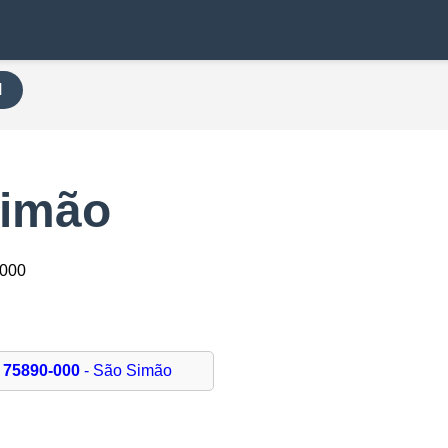
H
Simão
-000
75890-000
- São Simão