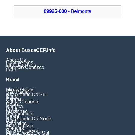
89925-000
- Belmonte
About BuscaCEP.info
About Us
Contate-Nos
Link para Nós
Anuncie Conosco
FAQ
Brasil
Minas Gerais
Sao Paulo
Rio Grande Do Sul
Bahia
Parana
Santa Catarina
Goias
Paraiba
Piaui
Maranhao
Pernambuco
Ceara
Rio Grande Do Norte
Para
Tocantins
Mato Grosso
Alagoas
Rio De Janeiro
Mato Grosso Do Sul