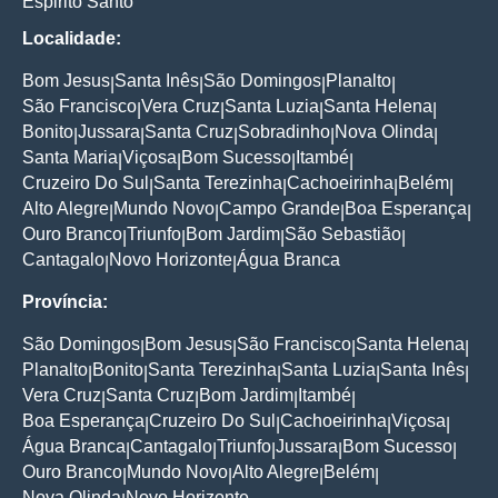
Espirito Santo
Localidade:
Bom Jesus
Santa Inês
São Domingos
Planalto
|
|
|
|
São Francisco
Vera Cruz
Santa Luzia
Santa Helena
|
|
|
|
Bonito
Jussara
Santa Cruz
Sobradinho
Nova Olinda
|
|
|
|
|
Santa Maria
Viçosa
Bom Sucesso
Itambé
|
|
|
|
Cruzeiro Do Sul
Santa Terezinha
Cachoeirinha
Belém
|
|
|
|
Alto Alegre
Mundo Novo
Campo Grande
Boa Esperança
|
|
|
|
Ouro Branco
Triunfo
Bom Jardim
São Sebastião
|
|
|
|
Cantagalo
Novo Horizonte
Água Branca
|
|
Província:
São Domingos
Bom Jesus
São Francisco
Santa Helena
|
|
|
|
Planalto
Bonito
Santa Terezinha
Santa Luzia
Santa Inês
|
|
|
|
|
Vera Cruz
Santa Cruz
Bom Jardim
Itambé
|
|
|
|
Boa Esperança
Cruzeiro Do Sul
Cachoeirinha
Viçosa
|
|
|
|
Água Branca
Cantagalo
Triunfo
Jussara
Bom Sucesso
|
|
|
|
|
Ouro Branco
Mundo Novo
Alto Alegre
Belém
|
|
|
|
Nova Olinda
Novo Horizonte