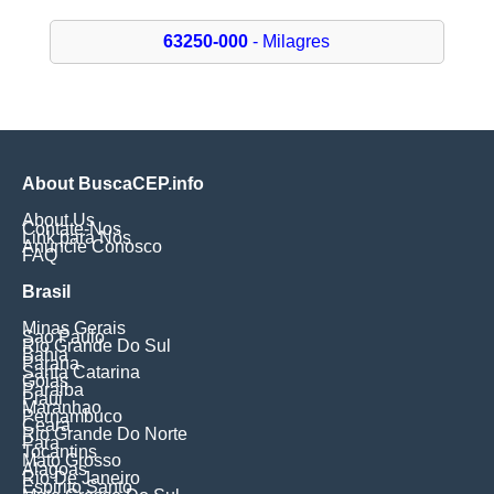
63250-000
- Milagres
About BuscaCEP.info
About Us
Contate-Nos
Link para Nós
Anuncie Conosco
FAQ
Brasil
Minas Gerais
Sao Paulo
Rio Grande Do Sul
Bahia
Parana
Santa Catarina
Goias
Paraiba
Piaui
Maranhao
Pernambuco
Ceara
Rio Grande Do Norte
Para
Tocantins
Mato Grosso
Alagoas
Rio De Janeiro
Espirito Santo