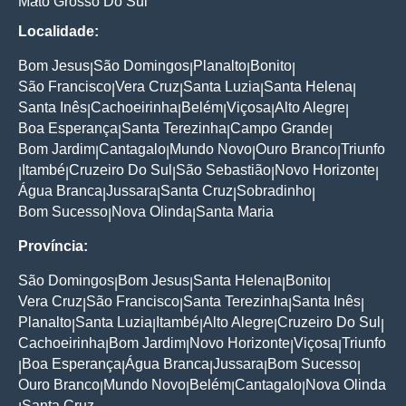
Mato Grosso Do Sul
Localidade:
Bom Jesus
São Domingos
Planalto
Bonito
|
|
|
|
São Francisco
Vera Cruz
Santa Luzia
Santa Helena
|
|
|
|
Santa Inês
Cachoeirinha
Belém
Viçosa
Alto Alegre
|
|
|
|
|
Boa Esperança
Santa Terezinha
Campo Grande
|
|
|
Bom Jardim
Cantagalo
Mundo Novo
Ouro Branco
Triunfo
|
|
|
|
Itambé
Cruzeiro Do Sul
São Sebastião
Novo Horizonte
|
|
|
|
|
Água Branca
Jussara
Santa Cruz
Sobradinho
|
|
|
|
Bom Sucesso
Nova Olinda
Santa Maria
|
|
Província:
São Domingos
Bom Jesus
Santa Helena
Bonito
|
|
|
|
Vera Cruz
São Francisco
Santa Terezinha
Santa Inês
|
|
|
|
Planalto
Santa Luzia
Itambé
Alto Alegre
Cruzeiro Do Sul
|
|
|
|
|
Cachoeirinha
Bom Jardim
Novo Horizonte
Viçosa
Triunfo
|
|
|
|
Boa Esperança
Água Branca
Jussara
Bom Sucesso
|
|
|
|
|
Ouro Branco
Mundo Novo
Belém
Cantagalo
Nova Olinda
|
|
|
|
Santa Cruz