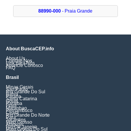
88990-000
- Praia Grande
About BuscaCEP.info
About Us
Contate-Nos
Link para Nós
Anuncie Conosco
FAQ
Brasil
Minas Gerais
Sao Paulo
Rio Grande Do Sul
Bahia
Parana
Santa Catarina
Goias
Paraiba
Piaui
Maranhao
Pernambuco
Ceara
Rio Grande Do Norte
Para
Tocantins
Mato Grosso
Alagoas
Rio De Janeiro
Mato Grosso Do Sul