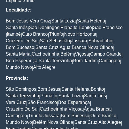
Espirito Santo
Localidade:
Bom Jesus
Vera Cruz
Santa Luzia
Santa Helena
|
|
|
|
Santa Inês
São Domingos
Planalto
Bonito
São Francisco
|
|
|
|
Itambé
Ouro Branco
Triunfo
Novo Horizonte
|
|
|
|
|
Cruzeiro Do Sul
São Sebastião
Jussara
Sobradinho
|
|
|
|
Bom Sucesso
Santa Cruz
Água Branca
Nova Olinda
|
|
|
|
Santa Maria
Cachoeirinha
Belém
Viçosa
Campo Grande
|
|
|
|
|
Boa Esperança
Santa Terezinha
Bom Jardim
Cantagalo
|
|
|
|
Mundo Novo
Alto Alegre
|
Província:
São Domingos
Bom Jesus
Santa Helena
Bonito
|
|
|
|
Santa Terezinha
Planalto
Santa Luzia
Santa Inês
|
|
|
|
Vera Cruz
São Francisco
Boa Esperança
|
|
|
Cruzeiro Do Sul
Cachoeirinha
Viçosa
Água Branca
|
|
|
|
Cantagalo
Triunfo
Jussara
Bom Sucesso
Ouro Branco
|
|
|
|
|
Mundo Novo
Belém
Nova Olinda
Santa Cruz
Alto Alegre
|
|
|
|
|
Bom Jardim
Novo Horizonte
Itambé