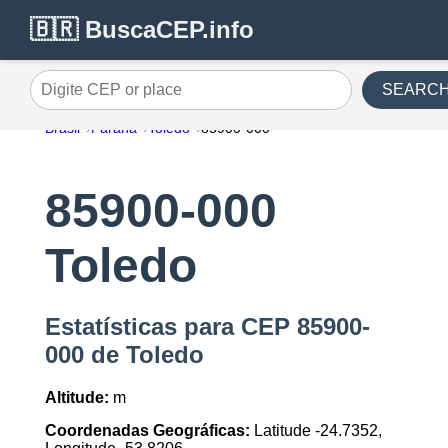
🇧🇷 BuscaCEP.info
SEARC
Digite CEP or place
Brasil
Parana
Toledo
85900-000
85900-000
Toledo
Estatísticas para CEP 85900-
000 de Toledo
Altitude:
m
Coordenadas Geográficas:
Latitude -24.7352,