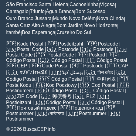
São Francisco
Santa Helena
Cachoeirinha
Viçosa
|
|
|
|
Cantagalo
Triunfo
Água Branca
Bom Sucesso
|
|
|
|
Ouro Branco
Jussara
Mundo Novo
Belém
Nova Olinda
|
|
|
|
|
Santa Cruz
Alto Alegre
Bom Jardim
Novo Horizonte
|
|
|
|
Itambé
Boa Esperança
Cruzeiro Do Sul
|
|
🇵🇭
Kode Postal
| 🇩🇪
Postleitzahl
| 🇬🇧
Postcode
|
🇸🇬
Postal Code
| 🇦🇺
Postcode
| 🇳🇿
Postcode
| 🇨🇦
Postal Code
| 🇿🇦
Postal Code
| 🇲🇾
Poskod
| 🇲🇽
Código Postal
| 🇪🇸
Código Postal
| 🇵🇹
Código Postal
|
🇧🇷
CEP
| 🇫🇷
Code Postal
| 🇳🇱
Postcode
| 🇮🇹
CAP
| 🇹🇭
รหัสไปรษณีย์
| 🇵🇰
پوسٹل کوڈ
| 🇮🇳
पिन कोड
| 🇨🇴
Código Postal
| 🇦🇷
Código Postal
| 🇰🇷
우편번호
| 🇹🇷
Posta Kodu
| 🇵🇱
Kod Pocztowy
| 🇷🇴
Cod Poștal
| 🇫🇮
Postinumero
| 🇵🇪
Código Postal
| 🇨🇱
Código Postal
|
🇺🇸
ZIP Code
| 🇯🇵
郵便番号
| 🇦🇹
PLZ
| 🇨🇭
Postleitzahl
| 🇪🇨
Código Postal
| 🇺🇾
Código Postal
|
🇷🇺
Почтовый индекс
| 🇧🇬
Пощенски код
| 🇸🇪
Postnummer
| 🇧🇩
পোস্টকোড
| 🇩🇰
Postnummer
| 🇳🇴
Postnummer
© 2026 BuscaCEP.info