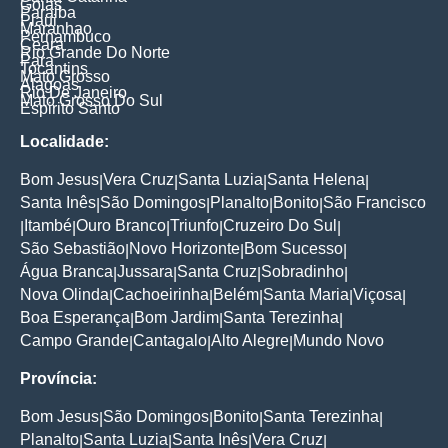
Goias
Paraiba
Piaui
Maranhao
Pernambuco
Ceara
Rio Grande Do Norte
Para
Tocantins
Mato Grosso
Alagoas
Rio De Janeiro
Mato Grosso Do Sul
Espirito Santo
Localidade:
Bom Jesus
Vera Cruz
Santa Luzia
Santa Helena
|
|
|
|
Santa Inês
São Domingos
Planalto
Bonito
São Francisco
|
|
|
|
Itambé
Ouro Branco
Triunfo
Cruzeiro Do Sul
|
|
|
|
|
São Sebastião
Novo Horizonte
Bom Sucesso
|
|
|
Água Branca
Jussara
Santa Cruz
Sobradinho
|
|
|
|
Nova Olinda
Cachoeirinha
Belém
Santa Maria
Viçosa
|
|
|
|
|
Boa Esperança
Bom Jardim
Santa Terezinha
|
|
|
Campo Grande
Cantagalo
Alto Alegre
Mundo Novo
|
|
|
Província:
Bom Jesus
São Domingos
Bonito
Santa Terezinha
|
|
|
|
Planalto
Santa Luzia
Santa Inês
Vera Cruz
|
|
|
|