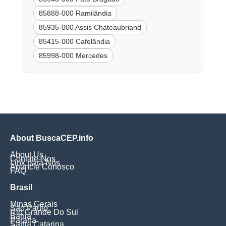
85888-000 Ramilândia
85935-000 Assis Chateaubriand
85415-000 Cafelândia
85998-000 Mercedes
About BuscaCEP.info
About Us
Contate-Nos
Link para Nós
Anuncie Conosco
FAQ
Brasil
Minas Gerais
Sao Paulo
Rio Grande Do Sul
Bahia
Parana
Santa Catarina