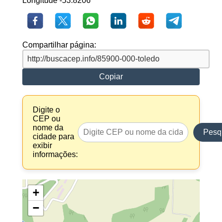
Longitude -53.8206
Compartilhar página:
Copiar
Digite o
CEP ou
nome da
Pesq
cidade para
exibir
informações:
+
−