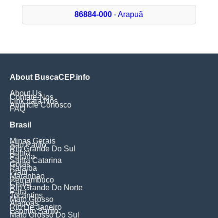
86884-000
- Arapuã
About BuscaCEP.info
About Us
Contate-Nos
Link para Nós
Anuncie Conosco
FAQ
Brasil
Minas Gerais
Sao Paulo
Rio Grande Do Sul
Bahia
Parana
Santa Catarina
Goias
Paraiba
Piaui
Maranhao
Pernambuco
Ceara
Rio Grande Do Norte
Para
Tocantins
Mato Grosso
Alagoas
Rio De Janeiro
Espirito Santo
Mato Grosso Do Sul