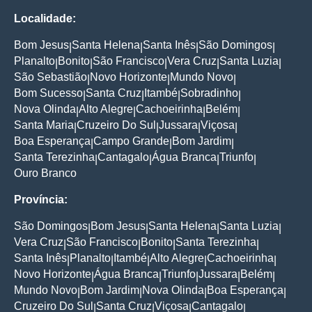
Localidade:
Bom Jesus
Santa Helena
Santa Inês
São Domingos
|
|
|
|
Planalto
Bonito
São Francisco
Vera Cruz
Santa Luzia
|
|
|
|
|
São Sebastião
Novo Horizonte
Mundo Novo
|
|
|
Bom Sucesso
Santa Cruz
Itambé
Sobradinho
|
|
|
|
Nova Olinda
Alto Alegre
Cachoeirinha
Belém
|
|
|
|
Santa Maria
Cruzeiro Do Sul
Jussara
Viçosa
|
|
|
|
Boa Esperança
Campo Grande
Bom Jardim
|
|
|
Santa Terezinha
Cantagalo
Água Branca
Triunfo
|
|
|
|
Ouro Branco
Província:
São Domingos
Bom Jesus
Santa Helena
Santa Luzia
|
|
|
|
Vera Cruz
São Francisco
Bonito
Santa Terezinha
|
|
|
|
Santa Inês
Planalto
Itambé
Alto Alegre
Cachoeirinha
|
|
|
|
|
Novo Horizonte
Água Branca
Triunfo
Jussara
Belém
|
|
|
|
|
Mundo Novo
Bom Jardim
Nova Olinda
Boa Esperança
|
|
|
|
Cruzeiro Do Sul
Santa Cruz
Viçosa
Cantagalo
|
|
|
|