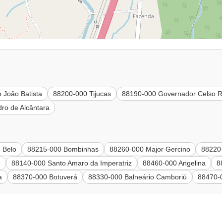
 João Batista
88200-000 Tijucas
88190-000 Governador Celso 
ro de Alcântara
 Belo
88215-000 Bombinhas
88260-000 Major Gercino
88220
e
88140-000 Santo Amaro da Imperatriz
88460-000 Angelina
8
a
88370-000 Botuverá
88330-000 Balneário Camboriú
88470-