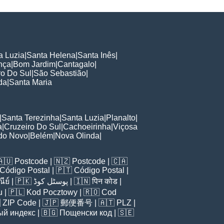
a Luzia
|
Santa Helena
|
Santa Inês
|
nça
|
Bom Jardim
|
Cantagalo
|
ro Do Sul
|
São Sebastião
|
da
|
Santa Maria
|
Santa Terezinha
|
Santa Luzia
|
Planalto
|
a
|
Cruzeiro Do Sul
|
Cachoeirinha
|
Viçosa
do Novo
|
Belém
|
Nova Olinda
|
🇦🇺
Postcode
| 🇳🇿
Postcode
| 🇨🇦
Código Postal
| 🇵🇹
Código Postal
|
ีย์
| 🇵🇰
پوسٹل کوڈ
| 🇮🇳
पिन कोड
|
u
| 🇵🇱
Kod Pocztowy
| 🇷🇴
Cod

ZIP Code
| 🇯🇵
郵便番号
| 🇦🇹
PLZ
|
ый индекс
| 🇧🇬
Пощенски код
| 🇸🇪