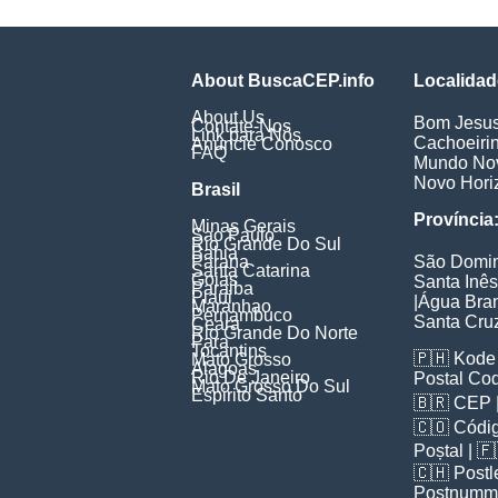
About BuscaCEP.info
Localidad
About Us
Bom Jesu
Contate-Nos
Link para Nós
Cachoeiri
Anuncie Conosco
FAQ
Mundo No
Novo Hori
Brasil
Província
Minas Gerais
Sao Paulo
Rio Grande Do Sul
Bahia
Parana
São Domi
Santa Catarina
Goias
Santa Inês
Paraiba
Piaui
|
Água Bra
Maranhao
Pernambuco
Santa Cru
Ceara
Rio Grande Do Norte
Para
Tocantins
🇵🇭
Kode 
Mato Grosso
Alagoas
Rio De Janeiro
Postal Co
Mato Grosso Do Sul
Espirito Santo
🇧🇷
CEP
🇨🇴
Códig
Poștal
| 
🇨🇭
Postl
Postnumm