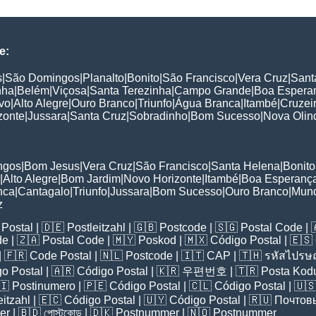
e:
s
|
São Domingos
|
Planalto
|
Bonito
|
São Francisco
|
Vera Cruz
|
Sant
nha
|
Belém
|
Viçosa
|
Santa Terezinha
|
Campo Grande
|
Boa Espera
vo
|
Alto Alegre
|
Ouro Branco
|
Triunfo
|
Água Branca
|
Itambé
|
Cruzei
zonte
|
Jussara
|
Santa Cruz
|
Sobradinho
|
Bom Sucesso
|
Nova Olin
:
ngos
|
Bom Jesus
|
Vera Cruz
|
São Francisco
|
Santa Helena
|
Bonito
|
Alto Alegre
|
Bom Jardim
|
Novo Horizonte
|
Itambé
|
Boa Esperanç
nca
|
Cantagalo
|
Triunfo
|
Jussara
|
Bom Sucesso
|
Ouro Branco
|
Mun
z
Postal
| 🇩🇪
Postleitzahl
| 🇬🇧
Postcode
| 🇸🇬
Postal Code
| 
de
| 🇿🇦
Postal Code
| 🇲🇾
Poskod
| 🇲🇽
Código Postal
| 🇪🇸
| 🇫🇷
Code Postal
| 🇳🇱
Postcode
| 🇮🇹
CAP
| 🇹🇭
รหัสไปรษณ
o Postal
| 🇦🇷
Código Postal
| 🇰🇷
우편번호
| 🇹🇷
Posta Kod
🇮
Postinumero
| 🇵🇪
Código Postal
| 🇨🇱
Código Postal
| 🇺
eitzahl
| 🇪🇨
Código Postal
| 🇺🇾
Código Postal
| 🇷🇺
Почтов
er
| 🇧🇩
পোস্টকোড
| 🇩🇰
Postnummer
| 🇳🇴
Postnummer