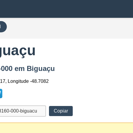
H
guaçu
0-000 em Biguaçu
117, Longitude -48.7082
Copiar