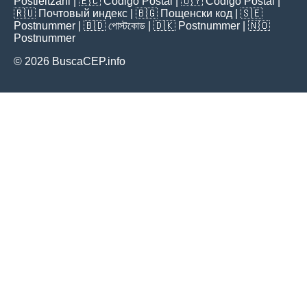
Postleitzahl
| 🇪🇨
Código Postal
| 🇺🇾
Código Postal
|
🇷🇺
Почтовый индекс
| 🇧🇬
Пощенски код
| 🇸🇪
Postnummer
| 🇧🇩
পোস্টকোড
| 🇩🇰
Postnummer
| 🇳🇴
Postnummer
© 2026 BuscaCEP.info