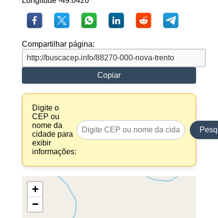
Longitude -49.0426
Compartilhar página:
Copiar
Digite o
CEP ou
nome da
Pesq
cidade para
exibir
informações:
+
−