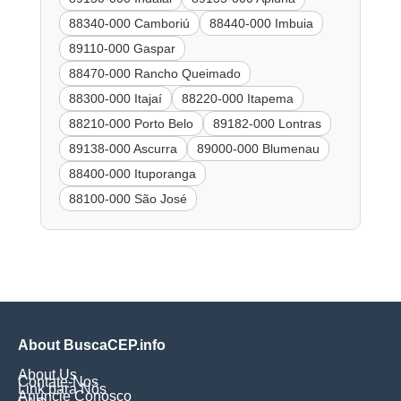
88340-000 Camboriú
88440-000 Imbuia
89110-000 Gaspar
88470-000 Rancho Queimado
88300-000 Itajaí
88220-000 Itapema
88210-000 Porto Belo
89182-000 Lontras
89138-000 Ascurra
89000-000 Blumenau
88400-000 Ituporanga
88100-000 São José
About BuscaCEP.info
About Us
Contate-Nos
Link para Nós
Anuncie Conosco