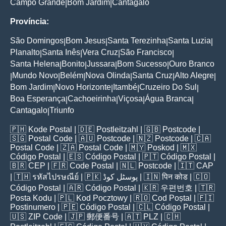
Campo Grande
Bom Jardim
Cantagalo
|
|
Província:
São Domingos
Bom Jesus
Santa Terezinha
Santa Luzia
|
|
|
|
Planalto
Santa Inês
Vera Cruz
São Francisco
|
|
|
|
Santa Helena
Bonito
Jussara
Bom Sucesso
Ouro Branco
|
|
|
|
Mundo Novo
Belém
Nova Olinda
Santa Cruz
Alto Alegre
|
|
|
|
|
|
Bom Jardim
Novo Horizonte
Itambé
Cruzeiro Do Sul
|
|
|
|
Boa Esperança
Cachoeirinha
Viçosa
Água Branca
|
|
|
|
Cantagalo
Triunfo
|
🇵🇭
Kode Postal
| 🇩🇪
Postleitzahl
| 🇬🇧
Postcode
|
🇸🇬
Postal Code
| 🇦🇺
Postcode
| 🇳🇿
Postcode
| 🇨🇦
Postal Code
| 🇿🇦
Postal Code
| 🇲🇾
Poskod
| 🇲🇽
Código Postal
| 🇪🇸
Código Postal
| 🇵🇹
Código Postal
|
🇧🇷
CEP
| 🇫🇷
Code Postal
| 🇳🇱
Postcode
| 🇮🇹
CAP
| 🇹🇭
รหัสไปรษณีย์
| 🇵🇰
پوسٹل کوڈ
| 🇮🇳
पिन कोड
| 🇨🇴
Código Postal
| 🇦🇷
Código Postal
| 🇰🇷
우편번호
| 🇹🇷
Posta Kodu
| 🇵🇱
Kod Pocztowy
| 🇷🇴
Cod Poștal
| 🇫🇮
Postinumero
| 🇵🇪
Código Postal
| 🇨🇱
Código Postal
|
🇺🇸
ZIP Code
| 🇯🇵
郵便番号
| 🇦🇹
PLZ
| 🇨🇭