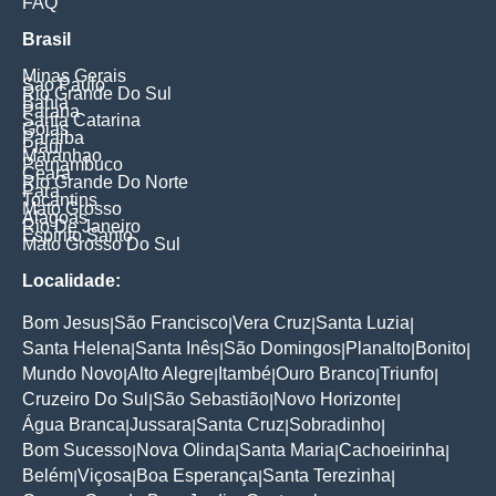
FAQ
Brasil
Minas Gerais
Sao Paulo
Rio Grande Do Sul
Bahia
Parana
Santa Catarina
Goias
Paraiba
Piaui
Maranhao
Pernambuco
Ceara
Rio Grande Do Norte
Para
Tocantins
Mato Grosso
Alagoas
Rio De Janeiro
Espirito Santo
Mato Grosso Do Sul
Localidade:
Bom Jesus
São Francisco
Vera Cruz
Santa Luzia
|
|
|
|
Santa Helena
Santa Inês
São Domingos
Planalto
Bonito
|
|
|
|
|
Mundo Novo
Alto Alegre
Itambé
Ouro Branco
Triunfo
|
|
|
|
|
Cruzeiro Do Sul
São Sebastião
Novo Horizonte
|
|
|
Água Branca
Jussara
Santa Cruz
Sobradinho
|
|
|
|
Bom Sucesso
Nova Olinda
Santa Maria
Cachoeirinha
|
|
|
|
Belém
Viçosa
Boa Esperança
Santa Terezinha
|
|
|
|