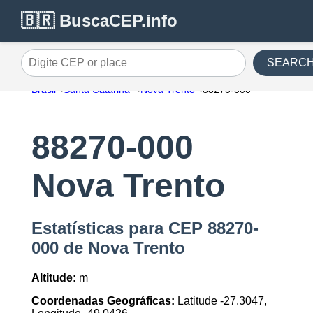
🇧🇷 BuscaCEP.info
SEARC
Digite CEP or place
Brasil
Santa Catarina
Nova Trento
88270-000
88270-000
Nova Trento
Estatísticas para CEP 88270-
000 de Nova Trento
Altitude:
m
Coordenadas Geográficas:
Latitude -27.3047,