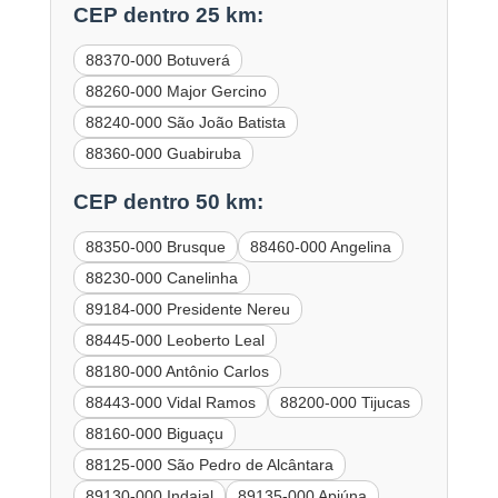
CEP dentro 25 km:
88370-000 Botuverá
88260-000 Major Gercino
88240-000 São João Batista
88360-000 Guabiruba
CEP dentro 50 km:
88350-000 Brusque
88460-000 Angelina
88230-000 Canelinha
89184-000 Presidente Nereu
88445-000 Leoberto Leal
88180-000 Antônio Carlos
88443-000 Vidal Ramos
88200-000 Tijucas
88160-000 Biguaçu
88125-000 São Pedro de Alcântara
89130-000 Indaial
89135-000 Apiúna