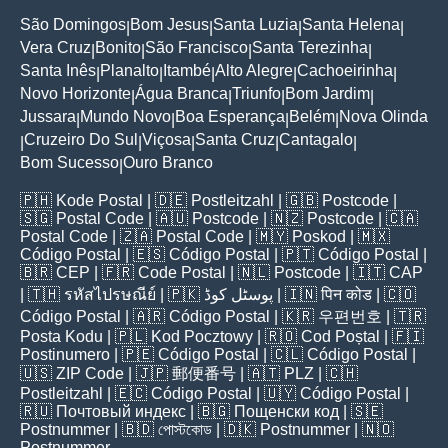
São Domingos
Bom Jesus
Santa Luzia
Santa Helena
|
|
|
|
Vera Cruz
Bonito
São Francisco
Santa Terezinha
|
|
|
|
Santa Inês
Planalto
Itambé
Alto Alegre
Cachoeirinha
|
|
|
|
|
Novo Horizonte
Água Branca
Triunfo
Bom Jardim
|
|
|
|
Jussara
Mundo Novo
Boa Esperança
Belém
Nova Olinda
|
|
|
|
Cruzeiro Do Sul
Viçosa
Santa Cruz
Cantagalo
|
|
|
|
|
Bom Sucesso
Ouro Branco
|
🇵🇭
Kode Postal
| 🇩🇪
Postleitzahl
| 🇬🇧
Postcode
|
🇸🇬
Postal Code
| 🇦🇺
Postcode
| 🇳🇿
Postcode
| 🇨🇦
Postal Code
| 🇿🇦
Postal Code
| 🇲🇾
Poskod
| 🇲🇽
Código Postal
| 🇪🇸
Código Postal
| 🇵🇹
Código Postal
|
🇧🇷
CEP
| 🇫🇷
Code Postal
| 🇳🇱
Postcode
| 🇮🇹
CAP
| 🇹🇭
รหัสไปรษณีย์
| 🇵🇰
پوسٹل کوڈ
| 🇮🇳
पिन कोड
| 🇨🇴
Código Postal
| 🇦🇷
Código Postal
| 🇰🇷
우편번호
| 🇹🇷
Posta Kodu
| 🇵🇱
Kod Pocztowy
| 🇷🇴
Cod Poștal
| 🇫🇮
Postinumero
| 🇵🇪
Código Postal
| 🇨🇱
Código Postal
|
🇺🇸
ZIP Code
| 🇯🇵
郵便番号
| 🇦🇹
PLZ
| 🇨🇭
Postleitzahl
| 🇪🇨
Código Postal
| 🇺🇾
Código Postal
|
🇷🇺
Почтовый индекс
| 🇧🇬
Пощенски код
| 🇸🇪
Postnummer
| 🇧🇩
পোস্টকোড
| 🇩🇰
Postnummer
| 🇳🇴
Postnummer