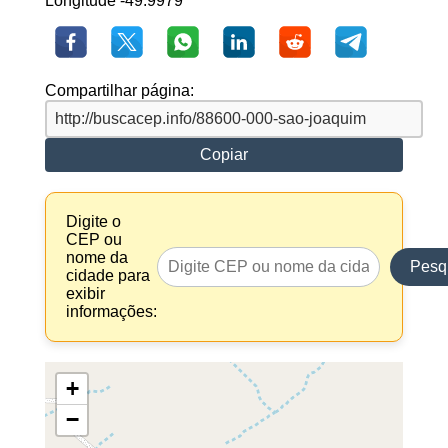
Longitude -49.9979
Compartilhar página:
Copiar
Digite o
CEP ou
nome da
Pesq
cidade para
exibir
informações:
+
−