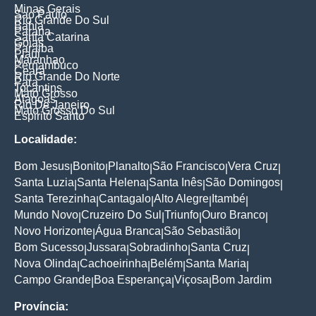
Minas Gerais
Sao Paulo
Rio Grande Do Sul
Bahia
Parana
Santa Catarina
Goias
Paraiba
Piaui
Maranhao
Pernambuco
Ceara
Rio Grande Do Norte
Para
Tocantins
Mato Grosso
Alagoas
Rio De Janeiro
Mato Grosso Do Sul
Espirito Santo
Localidade:
Bom Jesus
Bonito
Planalto
São Francisco
Vera Cruz
|
|
|
|
|
Santa Luzia
Santa Helena
Santa Inês
São Domingos
|
|
|
|
Santa Terezinha
Cantagalo
Alto Alegre
Itambé
|
|
|
|
Mundo Novo
Cruzeiro Do Sul
Triunfo
Ouro Branco
|
|
|
|
Novo Horizonte
Água Branca
São Sebastião
|
|
|
Bom Sucesso
Jussara
Sobradinho
Santa Cruz
|
|
|
|
Nova Olinda
Cachoeirinha
Belém
Santa Maria
|
|
|
|
Campo Grande
Boa Esperança
Viçosa
Bom Jardim
|
|
|
Província: