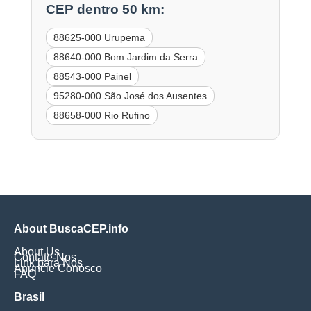
CEP dentro 50 km:
88625-000 Urupema
88640-000 Bom Jardim da Serra
88543-000 Painel
95280-000 São José dos Ausentes
88658-000 Rio Rufino
About BuscaCEP.info
About Us
Contate-Nos
Link para Nós
Anuncie Conosco
FAQ
Brasil