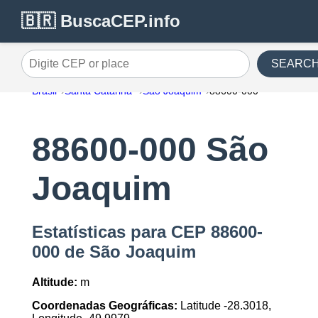
🇧🇷 BuscaCEP.info
SEARC
Digite CEP or place
Brasil
Santa Catarina
São Joaquim
88600-000
88600-000 São
Joaquim
Estatísticas para CEP 88600-
000 de São Joaquim
Altitude:
m
Coordenadas Geográficas:
Latitude -28.3018,