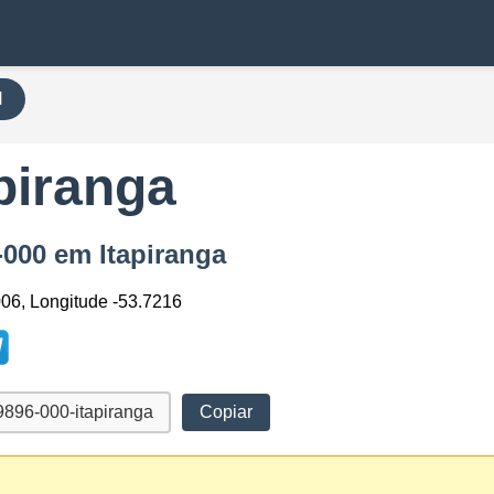
H
piranga
-000 em Itapiranga
006, Longitude -53.7216
Copiar