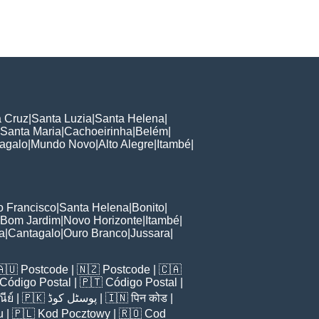
a Cruz
|
Santa Luzia
|
Santa Helena
|
Santa Maria
|
Cachoeirinha
|
Belém
|
agalo
|
Mundo Novo
|
Alto Alegre
|
Itambé
|
 Francisco
|
Santa Helena
|
Bonito
|
Bom Jardim
|
Novo Horizonte
|
Itambé
|
a
|
Cantagalo
|
Ouro Branco
|
Jussara
|
🇦🇺
Postcode
| 🇳🇿
Postcode
| 🇨🇦
Código Postal
| 🇵🇹
Código Postal
|
ีย์
| 🇵🇰
پوسٹل کوڈ
| 🇮🇳
पिन कोड
|
u
| 🇵🇱
Kod Pocztowy
| 🇷🇴
Cod