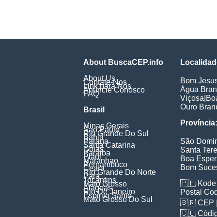
About BuscaCEP.info
Localidad
About Us
Bom Jesu
Contate-Nos
Link para Nós
Água Bra
Anuncie Conosco
FAQ
Viçosa
|
Bo
Ouro Bran
Brasil
Província
Minas Gerais
Sao Paulo
Rio Grande Do Sul
Bahia
Parana
São Domi
Santa Catarina
Goias
Santa Ter
Paraiba
Piaui
Boa Espe
Maranhao
Pernambuco
Bom Suce
Ceara
Rio Grande Do Norte
Para
Tocantins
🇵🇭
Kode 
Mato Grosso
Alagoas
Rio De Janeiro
Postal Co
Espirito Santo
Mato Grosso Do Sul
🇧🇷
CEP
🇨🇴
Códig