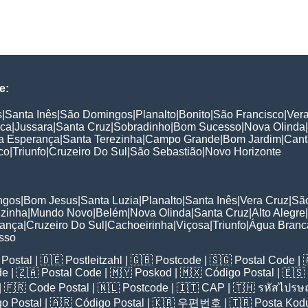
e:
s
|
Santa Inês
|
São Domingos
|
Planalto
|
Bonito
|
São Francisco
|
Ver
nca
|
Jussara
|
Santa Cruz
|
Sobradinho
|
Bom Sucesso
|
Nova Olinda
|
a Esperança
|
Santa Terezinha
|
Campo Grande
|
Bom Jardim
|
Cant
co
|
Triunfo
|
Cruzeiro Do Sul
|
São Sebastião
|
Novo Horizonte
:
ngos
|
Bom Jesus
|
Santa Luzia
|
Planalto
|
Santa Inês
|
Vera Cruz
|
São
ezinha
|
Mundo Novo
|
Belém
|
Nova Olinda
|
Santa Cruz
|
Alto Alegre
|
rança
|
Cruzeiro Do Sul
|
Cachoeirinha
|
Viçosa
|
Triunfo
|
Água Branc
sso
Postal
| 🇩🇪
Postleitzahl
| 🇬🇧
Postcode
| 🇸🇬
Postal Code
| 
de
| 🇿🇦
Postal Code
| 🇲🇾
Poskod
| 🇲🇽
Código Postal
| 🇪🇸
| 🇫🇷
Code Postal
| 🇳🇱
Postcode
| 🇮🇹
CAP
| 🇹🇭
รหัสไปรษณ
o Postal
| 🇦🇷
Código Postal
| 🇰🇷
우편번호
| 🇹🇷
Posta Kod