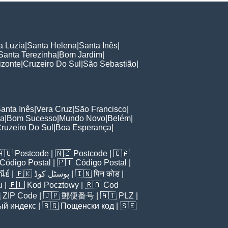
a Luzia
|
Santa Helena
|
Santa Inês
|
Santa Terezinha
|
Bom Jardim
|
izonte
|
Cruzeiro Do Sul
|
São Sebastião
|
anta Inês
|
Vera Cruz
|
São Francisco
|
ra
|
Bom Sucesso
|
Mundo Novo
|
Belém
|
ruzeiro Do Sul
|
Boa Esperança
|
🇦🇺
Postcode
| 🇳🇿
Postcode
| 🇨🇦
Código Postal
| 🇵🇹
Código Postal
|
ีย์
| 🇵🇰
پوسٹل کوڈ
| 🇮🇳
पिन कोड
|
u
| 🇵🇱
Kod Pocztowy
| 🇷🇴
Cod

ZIP Code
| 🇯🇵
郵便番号
| 🇦🇹
PLZ
|
ый индекс
| 🇧🇬
Пощенски код
| 🇸🇪