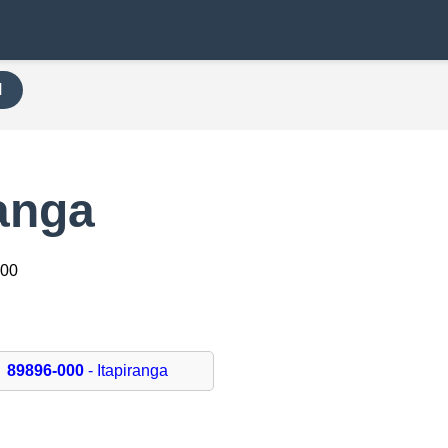
H
anga
000
89896-000
- Itapiranga