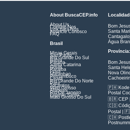
About BuscaCEP.info
Localidad
About Us
Bom Jesu
Contate-Nos
Link para Nós
Santa Mar
Anuncie Conosco
FAQ
Cantagalo
Água Bra
Brasil
Província
Minas Gerais
Sao Paulo
Rio Grande Do Sul
Bahia
Parana
Bom Jesu
Santa Catarina
Goias
Santa Hel
Paraiba
Piaui
Nova Olin
Maranhao
Pernambuco
Cachoeiri
Ceara
Rio Grande Do Norte
Para
Tocantins
🇵🇭
Kode 
Mato Grosso
Alagoas
Rio De Janeiro
Postal Co
Espirito Santo
Mato Grosso Do Sul
🇧🇷
CEP
🇨🇴
Códig
Poștal
| 
🇨🇭
Postl
Postnumm