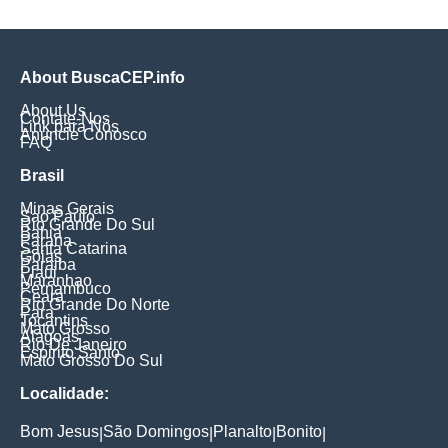
About BuscaCEP.info
About Us
Contate-Nos
Link para Nós
Anuncie Conosco
FAQ
Brasil
Minas Gerais
Sao Paulo
Rio Grande Do Sul
Bahia
Parana
Santa Catarina
Goias
Paraiba
Piaui
Maranhao
Pernambuco
Ceara
Rio Grande Do Norte
Para
Tocantins
Mato Grosso
Alagoas
Rio De Janeiro
Espirito Santo
Mato Grosso Do Sul
Localidade:
Bom Jesus
São Domingos
Planalto
Bonito
|
|
|
|