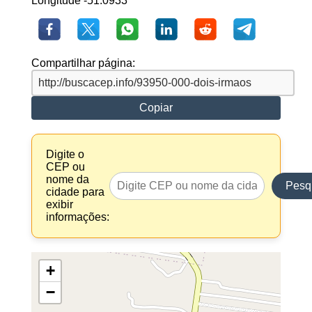
Longitude -51.0933
Compartilhar página:
Copiar
Digite o
CEP ou
nome da
Pesq
cidade para
exibir
informações:
+
−