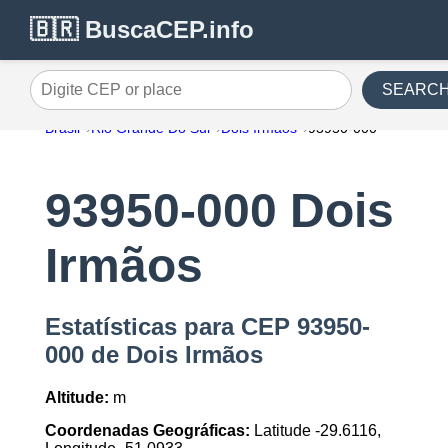
🇧🇷 BuscaCEP.info
SEARC
Digite CEP or place
Brasil
Rio Grande Do Sul
Dois Irmãos
93950-000
93950-000 Dois
Irmãos
Estatísticas para CEP 93950-
000 de Dois Irmãos
Altitude:
m
Coordenadas Geográficas:
Latitude -29.6116,