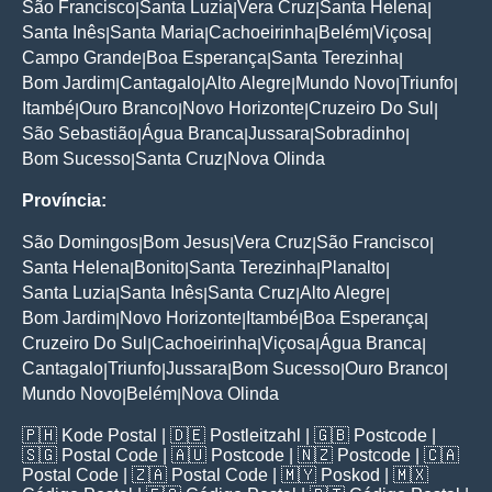
São Francisco
Santa Luzia
Vera Cruz
Santa Helena
|
|
|
|
Santa Inês
Santa Maria
Cachoeirinha
Belém
Viçosa
|
|
|
|
|
Campo Grande
Boa Esperança
Santa Terezinha
|
|
|
Bom Jardim
Cantagalo
Alto Alegre
Mundo Novo
Triunfo
|
|
|
|
|
Itambé
Ouro Branco
Novo Horizonte
Cruzeiro Do Sul
|
|
|
|
São Sebastião
Água Branca
Jussara
Sobradinho
|
|
|
|
Bom Sucesso
Santa Cruz
Nova Olinda
|
|
Província:
São Domingos
Bom Jesus
Vera Cruz
São Francisco
|
|
|
|
Santa Helena
Bonito
Santa Terezinha
Planalto
|
|
|
|
Santa Luzia
Santa Inês
Santa Cruz
Alto Alegre
|
|
|
|
Bom Jardim
Novo Horizonte
Itambé
Boa Esperança
|
|
|
|
Cruzeiro Do Sul
Cachoeirinha
Viçosa
Água Branca
|
|
|
|
Cantagalo
Triunfo
Jussara
Bom Sucesso
Ouro Branco
|
|
|
|
|
Mundo Novo
Belém
Nova Olinda
|
|
🇵🇭
Kode Postal
| 🇩🇪
Postleitzahl
| 🇬🇧
Postcode
|
🇸🇬
Postal Code
| 🇦🇺
Postcode
| 🇳🇿
Postcode
| 🇨🇦
Postal Code
| 🇿🇦
Postal Code
| 🇲🇾
Poskod
| 🇲🇽