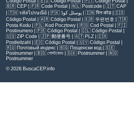
Código Postal
| 🇪🇸
Código Postal
| 🇵🇹
Código Postal
|
🇧🇷
CEP
| 🇫🇷
Code Postal
| 🇳🇱
Postcode
| 🇮🇹
CAP
| 🇹🇭
รหัสไปรษณีย์
| 🇵🇰
پوسٹل کوڈ
| 🇮🇳
पिन कोड
| 🇨🇴
Código Postal
| 🇦🇷
Código Postal
| 🇰🇷
우편번호
| 🇹🇷
Posta Kodu
| 🇵🇱
Kod Pocztowy
| 🇷🇴
Cod Poștal
| 🇫🇮
Postinumero
| 🇵🇪
Código Postal
| 🇨🇱
Código Postal
|
🇺🇸
ZIP Code
| 🇯🇵
郵便番号
| 🇦🇹
PLZ
| 🇨🇭
Postleitzahl
| 🇪🇨
Código Postal
| 🇺🇾
Código Postal
|
🇷🇺
Почтовый индекс
| 🇧🇬
Пощенски код
| 🇸🇪
Postnummer
| 🇧🇩
পোস্টকোড
| 🇩🇰
Postnummer
| 🇳🇴
Postnummer
© 2026 BuscaCEP.info