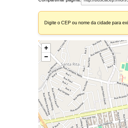
Digite o CEP ou nome da cidade para exi
+
−