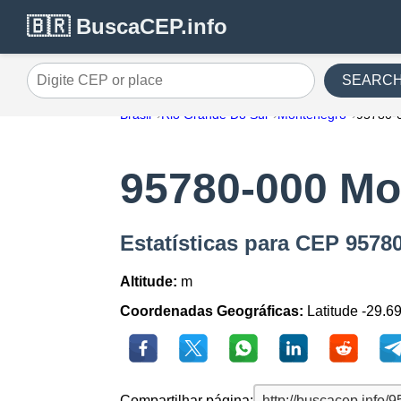
🇧🇷 BuscaCEP.info
SEARC
Digite CEP or place
Brasil
Rio Grande Do Sul
Montenegro
95780-
95780-000 Mo
Estatísticas para CEP 957
Altitude:
m
Coordenadas Geográficas:
Latitude -29.6
Compartilhar página: