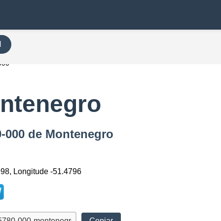
H
000
ntenegro
80-000 de Montenegro
998, Longitude -51.4796
Copiar