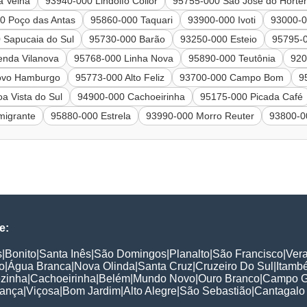
a Velha
93940-000 Lindolfo Collor
95755-000 São José do Hortê
0 Poço das Antas
95860-000 Taquari
93900-000 Ivoti
93000-0
 Sapucaia do Sul
95730-000 Barão
93250-000 Esteio
95795-0
enda Vilanova
95768-000 Linha Nova
95890-000 Teutônia
920
ovo Hamburgo
95773-000 Alto Feliz
93700-000 Campo Bom
9
a Vista do Sul
94900-000 Cachoeirinha
95175-000 Picada Café
migrante
95880-000 Estrela
93990-000 Morro Reuter
93800-0
e:
s
|
Bonito
|
Santa Inês
|
São Domingos
|
Planalto
|
São Francisco
|
Ver
o
|
Água Branca
|
Nova Olinda
|
Santa Cruz
|
Cruzeiro Do Sul
|
Itamb
ezinha
|
Cachoeirinha
|
Belém
|
Mundo Novo
|
Ouro Branco
|
Campo G
rança
|
Viçosa
|
Bom Jardim
|
Alto Alegre
|
São Sebastião
|
Cantagalo