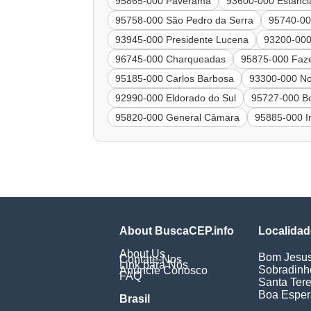
95865-000 Paverama
93600-000 Estânci
95758-000 São Pedro da Serra
95740-00
93945-000 Presidente Lucena
93200-000
96745-000 Charqueadas
95875-000 Faz
95185-000 Carlos Barbosa
93300-000 N
92990-000 Eldorado do Sul
95727-000 Bo
95820-000 General Câmara
95885-000 I
About BuscaCEP.info
Localidad
About Us
Bom Jesu
Contate-Nos
Link para Nós
Sobradinh
Anuncie Conosco
FAQ
Santa Ter
Boa Espe
Brasil