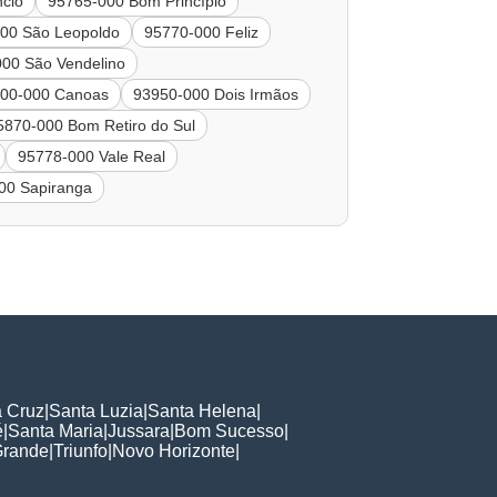
ncio
95765-000 Bom Princípio
00 São Leopoldo
95770-000 Feliz
00 São Vendelino
00-000 Canoas
93950-000 Dois Irmãos
5870-000 Bom Retiro do Sul
95778-000 Vale Real
00 Sapiranga
a Cruz
|
Santa Luzia
|
Santa Helena
|
é
|
Santa Maria
|
Jussara
|
Bom Sucesso
|
rande
|
Triunfo
|
Novo Horizonte
|