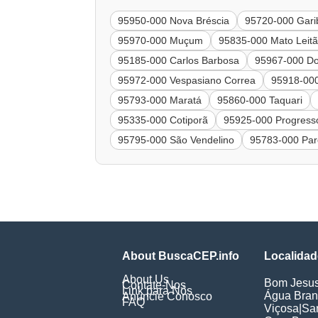
95950-000 Nova Bréscia
95720-000 Gari
95970-000 Muçum
95835-000 Mato Leit
95185-000 Carlos Barbosa
95967-000 Do
95972-000 Vespasiano Correa
95918-000
95793-000 Maratá
95860-000 Taquari
95335-000 Cotiporã
95925-000 Progress
95795-000 São Vendelino
95783-000 Par
About BuscaCEP.info
Localidad
About Us
Bom Jesu
Contate-Nos
Link para Nós
Água Bra
Anuncie Conosco
FAQ
Viçosa
|
Sa