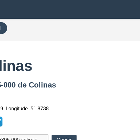
H
linas
5-000 de Colinas
89, Longitude -51.8738
Copiar