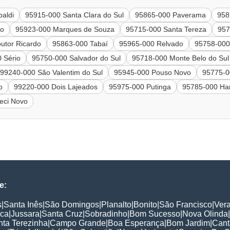
baldi
95915-000 Santa Clara do Sul
95865-000 Paverama
958
ão
95923-000 Marques de Souza
95715-000 Santa Tereza
957
utor Ricardo
95863-000 Tabaí
95965-000 Relvado
95758-000
 Sério
95750-000 Salvador do Sul
95718-000 Monte Belo do Sul
99240-000 São Valentim do Sul
95945-000 Pouso Novo
95775-0
o
99220-000 Dois Lajeados
95975-000 Putinga
95785-000 Ha
eci Novo
e:
s
|
Santa Inês
|
São Domingos
|
Planalto
|
Bonito
|
São Francisco
|
Ver
nca
|
Jussara
|
Santa Cruz
|
Sobradinho
|
Bom Sucesso
|
Nova Olinda
|
nta Terezinha
|
Campo Grande
|
Boa Esperança
|
Bom Jardim
|
Cant