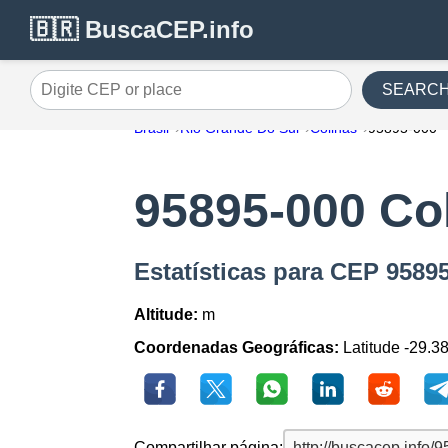
🇧🇷 BuscaCEP.info
SEARC
Digite CEP or place
Brasil
Rio Grande Do Sul
Colinas
95895-000
95895-000 Co
Estatísticas para CEP 9589
Altitude:
m
Coordenadas Geográficas:
Latitude -29.3
Compartilhar página: