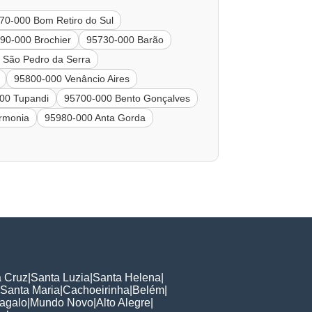
70-000 Bom Retiro do Sul
90-000 Brochier
95730-000 Barão
 São Pedro da Serra
95800-000 Venâncio Aires
00 Tupandi
95700-000 Bento Gonçalves
rmonia
95980-000 Anta Gorda
a Cruz
|
Santa Luzia
|
Santa Helena
|
Santa Maria
|
Cachoeirinha
|
Belém
|
agalo
|
Mundo Novo
|
Alto Alegre
|