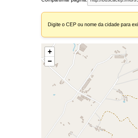
Digite o CEP ou nome da cidade para exi
+
−