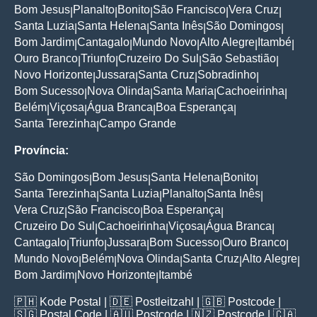
Bom Jesus
Planalto
Bonito
São Francisco
Vera Cruz
|
|
|
|
|
Santa Luzia
Santa Helena
Santa Inês
São Domingos
|
|
|
|
Bom Jardim
Cantagalo
Mundo Novo
Alto Alegre
Itambé
|
|
|
|
|
Ouro Branco
Triunfo
Cruzeiro Do Sul
São Sebastião
|
|
|
|
Novo Horizonte
Jussara
Santa Cruz
Sobradinho
|
|
|
|
Bom Sucesso
Nova Olinda
Santa Maria
Cachoeirinha
|
|
|
|
Belém
Viçosa
Água Branca
Boa Esperança
|
|
|
|
Santa Terezinha
Campo Grande
|
Província:
São Domingos
Bom Jesus
Santa Helena
Bonito
|
|
|
|
Santa Terezinha
Santa Luzia
Planalto
Santa Inês
|
|
|
|
Vera Cruz
São Francisco
Boa Esperança
|
|
|
Cruzeiro Do Sul
Cachoeirinha
Viçosa
Água Branca
|
|
|
|
Cantagalo
Triunfo
Jussara
Bom Sucesso
Ouro Branco
|
|
|
|
|
Mundo Novo
Belém
Nova Olinda
Santa Cruz
Alto Alegre
|
|
|
|
|
Bom Jardim
Novo Horizonte
Itambé
|
|
🇵🇭
Kode Postal
| 🇩🇪
Postleitzahl
| 🇬🇧
Postcode
|
🇸🇬
Postal Code
| 🇦🇺
Postcode
| 🇳🇿
Postcode
| 🇨🇦