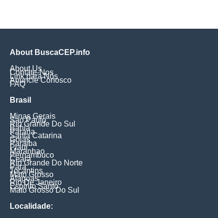
About BuscaCEP.info
About Us
Contate-Nos
Link para Nós
Anuncie Conosco
FAQ
Brasil
Minas Gerais
Sao Paulo
Rio Grande Do Sul
Bahia
Parana
Santa Catarina
Goias
Paraiba
Piaui
Maranhao
Pernambuco
Ceara
Rio Grande Do Norte
Para
Tocantins
Mato Grosso
Alagoas
Rio De Janeiro
Espirito Santo
Mato Grosso Do Sul
Localidade: