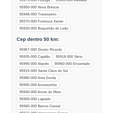
95975-000 Putinga
95965-000 Relvado
95950-000 Nova Bréscia
95948-000 Travesseiro
99370-000 Fontoura Xavier
95920-000 Boqueirão do Leão
Cep dentro 50 km:
95967-000 Doutor Ricardo
95935-000 Capitão
95918-000 Sério
95990-000 Ilópolis
95960-000 Encantado
95915-000 Santa Clara do Sul
95980-000 Anta Gorda
95995-000 Arvorezinha
95940-000 Arroio do Meio
95900-000 Lajeado
99360-000 Barros Cassal