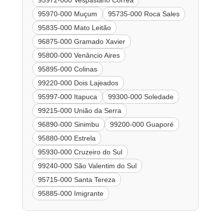
95972-000 Vespasiano Correa
95970-000 Muçum
95735-000 Roca Sales
95835-000 Mato Leitão
96875-000 Gramado Xavier
95800-000 Venâncio Aires
95895-000 Colinas
99220-000 Dois Lajeados
95997-000 Itapuca
99300-000 Soledade
99215-000 União da Serra
96890-000 Sinimbu
99200-000 Guaporé
95880-000 Estrela
95930-000 Cruzeiro do Sul
99240-000 São Valentim do Sul
95715-000 Santa Tereza
95885-000 Imigrante