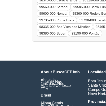
98340-000 Cerro Grande
98325-000 São
99560-000 Sarandi
99585-000 Barra Fu
99600-000 Nonoai
98360-000 Rodeio Bon
99735-000 Ponte Preta
99730-000 Jacut
98335-000 Boa Vista das Missões
98465-
98380-000 Seberi
99190-000 Pontão
About BuscaCEP.info
Localidad
About Us
Bom Jesu
Contate-Nos
Link para Nós
Santa Cru
Anuncie Conosco
FAQ
Campo Gr
Novo Hori
Brasil
Província
Minas Gerais
Sao Paulo