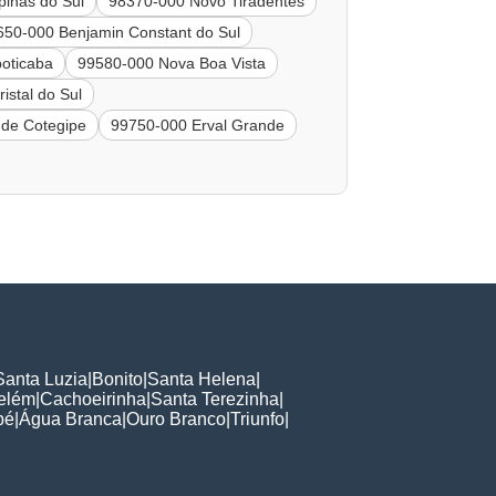
inas do Sul
98370-000 Novo Tiradentes
650-000 Benjamin Constant do Sul
oticaba
99580-000 Nova Boa Vista
istal do Sul
 de Cotegipe
99750-000 Erval Grande
Santa Luzia
|
Bonito
|
Santa Helena
|
elém
|
Cachoeirinha
|
Santa Terezinha
|
bé
|
Água Branca
|
Ouro Branco
|
Triunfo
|