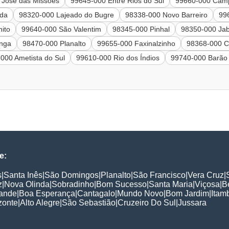
 José das Missões
99645-000 Entre Rios do Sul
99660-000 Camp
nda
98320-000 Lajeado do Bugre
98338-000 Novo Barreiro
99
ito
99640-000 São Valentim
98345-000 Pinhal
98350-000 Jab
inga
98470-000 Planalto
99655-000 Faxinalzinho
98368-000 Cr
000 Ametista do Sul
99610-000 Rio dos Índios
99740-000 Barão
e:
s
|
Santa Inês
|
São Domingos
|
Planalto
|
São Francisco
|
Vera Cruz
|
z
|
Nova Olinda
|
Sobradinho
|
Bom Sucesso
|
Santa Maria
|
Viçosa
|
B
ande
|
Boa Esperança
|
Cantagalo
|
Mundo Novo
|
Bom Jardim
|
Itam
zonte
|
Alto Alegre
|
São Sebastião
|
Cruzeiro Do Sul
|
Jussara
: