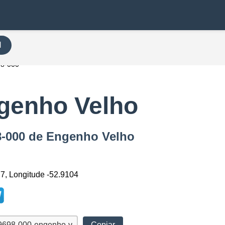
H
98-000
genho Velho
98-000 de Engenho Velho
77, Longitude -52.9104
Copiar