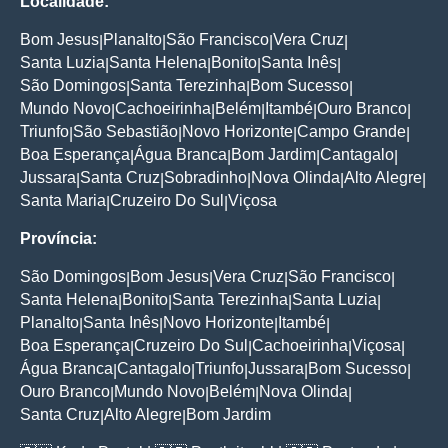
Localidade:
Bom Jesus
Planalto
São Francisco
Vera Cruz
|
|
|
|
Santa Luzia
Santa Helena
Bonito
Santa Inês
|
|
|
|
São Domingos
Santa Terezinha
Bom Sucesso
|
|
|
Mundo Novo
Cachoeirinha
Belém
Itambé
Ouro Branco
|
|
|
|
|
Triunfo
São Sebastião
Novo Horizonte
Campo Grande
|
|
|
|
Boa Esperança
Água Branca
Bom Jardim
Cantagalo
|
|
|
|
Jussara
Santa Cruz
Sobradinho
Nova Olinda
Alto Alegre
|
|
|
|
|
Santa Maria
Cruzeiro Do Sul
Viçosa
|
|
Província:
São Domingos
Bom Jesus
Vera Cruz
São Francisco
|
|
|
|
Santa Helena
Bonito
Santa Terezinha
Santa Luzia
|
|
|
|
Planalto
Santa Inês
Novo Horizonte
Itambé
|
|
|
|
Boa Esperança
Cruzeiro Do Sul
Cachoeirinha
Viçosa
|
|
|
|
Água Branca
Cantagalo
Triunfo
Jussara
Bom Sucesso
|
|
|
|
|
Ouro Branco
Mundo Novo
Belém
Nova Olinda
|
|
|
|
Santa Cruz
Alto Alegre
Bom Jardim
|
|