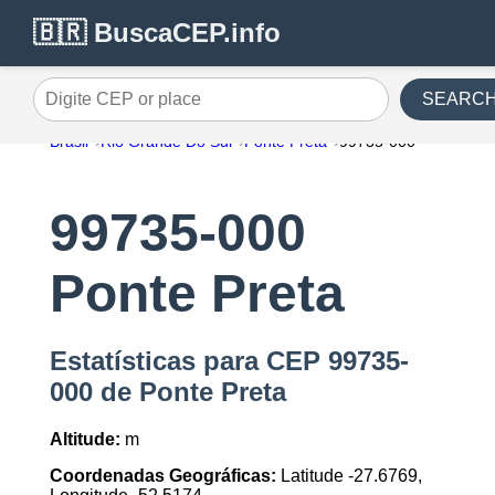
🇧🇷 BuscaCEP.info
SEARC
Digite CEP or place
Brasil
Rio Grande Do Sul
Ponte Preta
99735-000
99735-000
Ponte Preta
Estatísticas para CEP 99735-
000 de Ponte Preta
Altitude:
m
Coordenadas Geográficas:
Latitude -27.6769,