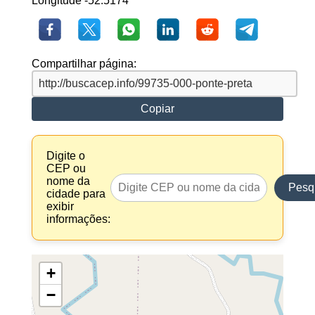
Longitude -52.5174
Compartilhar página:
Copiar
Digite o
CEP ou
nome da
Pesq
cidade para
exibir
informações:
+
−