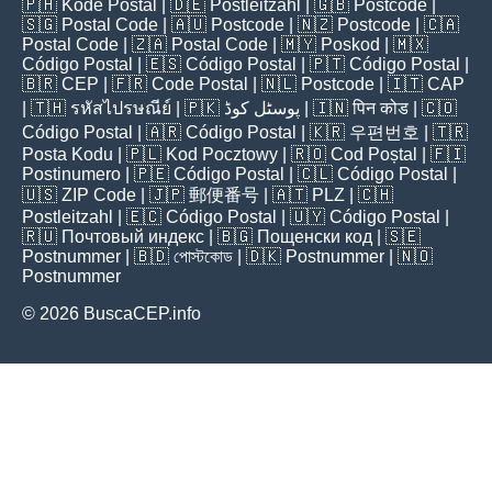
🇵🇭
Kode Postal
| 🇩🇪
Postleitzahl
| 🇬🇧
Postcode
|
🇸🇬
Postal Code
| 🇦🇺
Postcode
| 🇳🇿
Postcode
| 🇨🇦
Postal Code
| 🇿🇦
Postal Code
| 🇲🇾
Poskod
| 🇲🇽
Código Postal
| 🇪🇸
Código Postal
| 🇵🇹
Código Postal
|
🇧🇷
CEP
| 🇫🇷
Code Postal
| 🇳🇱
Postcode
| 🇮🇹
CAP
| 🇹🇭
รหัสไปรษณีย์
| 🇵🇰
پوسٹل کوڈ
| 🇮🇳
पिन कोड
| 🇨🇴
Código Postal
| 🇦🇷
Código Postal
| 🇰🇷
우편번호
| 🇹🇷
Posta Kodu
| 🇵🇱
Kod Pocztowy
| 🇷🇴
Cod Poștal
| 🇫🇮
Postinumero
| 🇵🇪
Código Postal
| 🇨🇱
Código Postal
|
🇺🇸
ZIP Code
| 🇯🇵
郵便番号
| 🇦🇹
PLZ
| 🇨🇭
Postleitzahl
| 🇪🇨
Código Postal
| 🇺🇾
Código Postal
|
🇷🇺
Почтовый индекс
| 🇧🇬
Пощенски код
| 🇸🇪
Postnummer
| 🇧🇩
পোস্টকোড
| 🇩🇰
Postnummer
| 🇳🇴
Postnummer
© 2026 BuscaCEP.info