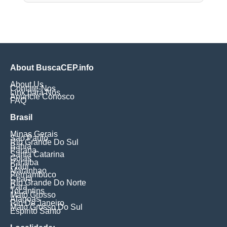
About BuscaCEP.info
About Us
Contate-Nos
Link para Nós
Anuncie Conosco
FAQ
Brasil
Minas Gerais
Sao Paulo
Rio Grande Do Sul
Bahia
Parana
Santa Catarina
Goias
Paraiba
Piaui
Maranhao
Pernambuco
Ceara
Rio Grande Do Norte
Para
Tocantins
Mato Grosso
Alagoas
Rio De Janeiro
Mato Grosso Do Sul
Espirito Santo