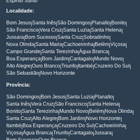
Espirito Santo
Localidade:
Bom Jesus
Santa Inês
São Domingos
Planalto
Bonito
|
|
|
|
|
São Francisco
Vera Cruz
Santa Luzia
Santa Helena
|
|
|
|
Jussara
Bom Sucesso
Santa Cruz
Sobradinho
|
|
|
|
Nova Olinda
Santa Maria
Cachoeirinha
Belém
Viçosa
|
|
|
|
|
Campo Grande
Santa Terezinha
Água Branca
|
|
|
Boa Esperança
Bom Jardim
Cantagalo
Mundo Novo
|
|
|
|
Alto Alegre
Ouro Branco
Triunfo
Itambé
Cruzeiro Do Sul
|
|
|
|
|
São Sebastião
Novo Horizonte
|
Província:
São Domingos
Bom Jesus
Santa Luzia
Planalto
|
|
|
|
Santa Inês
Vera Cruz
São Francisco
Santa Helena
|
|
|
|
Bonito
Santa Terezinha
Mundo Novo
Belém
Nova Olinda
|
|
|
|
|
Santa Cruz
Alto Alegre
Bom Jardim
Novo Horizonte
|
|
|
|
Itambé
Boa Esperança
Cruzeiro Do Sul
Cachoeirinha
|
|
|
|
Viçosa
Água Branca
Triunfo
Cantagalo
Jussara
|
|
|
|
|
Bom Sucesso
Ouro Branco