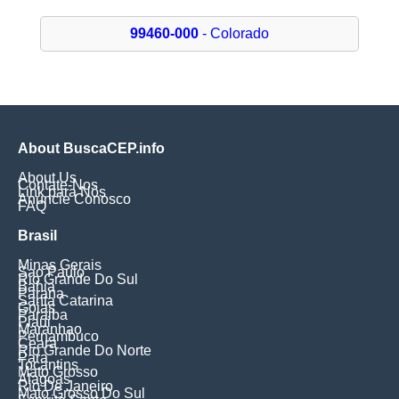
99460-000
- Colorado
About BuscaCEP.info
About Us
Contate-Nos
Link para Nós
Anuncie Conosco
FAQ
Brasil
Minas Gerais
Sao Paulo
Rio Grande Do Sul
Bahia
Parana
Santa Catarina
Goias
Paraiba
Piaui
Maranhao
Pernambuco
Ceara
Rio Grande Do Norte
Para
Tocantins
Mato Grosso
Alagoas
Rio De Janeiro
Mato Grosso Do Sul