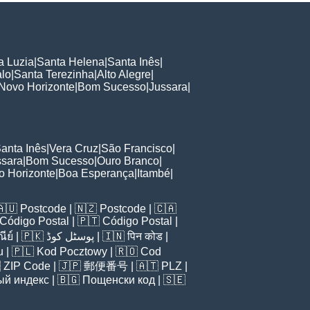
a Luzia
|
Santa Helena
|
Santa Inês
|
lo
|
Santa Terezinha
|
Alto Alegre
|
Novo Horizonte
|
Bom Sucesso
|
Jussara
|
anta Inês
|
Vera Cruz
|
São Francisco
|
ssara
|
Bom Sucesso
|
Ouro Branco
|
o Horizonte
|
Boa Esperança
|
Itambé
|
🇦🇺
Postcode
| 🇳🇿
Postcode
| 🇨🇦
Código Postal
| 🇵🇹
Código Postal
|
ีย์
| 🇵🇰
پوسٹل کوڈ
| 🇮🇳
पिन कोड
|
u
| 🇵🇱
Kod Pocztowy
| 🇷🇴
Cod

ZIP Code
| 🇯🇵
郵便番号
| 🇦🇹
PLZ
|
ый индекс
| 🇧🇬
Пощенски код
| 🇸🇪