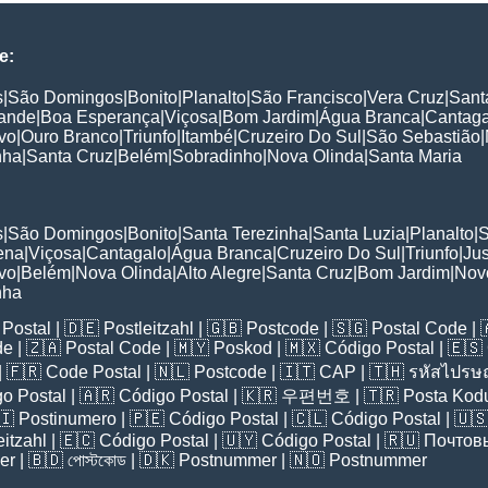
e:
s
|
São Domingos
|
Bonito
|
Planalto
|
São Francisco
|
Vera Cruz
|
Sant
ande
|
Boa Esperança
|
Viçosa
|
Bom Jardim
|
Água Branca
|
Cantaga
vo
|
Ouro Branco
|
Triunfo
|
Itambé
|
Cruzeiro Do Sul
|
São Sebastião
|
nha
|
Santa Cruz
|
Belém
|
Sobradinho
|
Nova Olinda
|
Santa Maria
:
s
|
São Domingos
|
Bonito
|
Santa Terezinha
|
Santa Luzia
|
Planalto
|
S
ena
|
Viçosa
|
Cantagalo
|
Água Branca
|
Cruzeiro Do Sul
|
Triunfo
|
Ju
vo
|
Belém
|
Nova Olinda
|
Alto Alegre
|
Santa Cruz
|
Bom Jardim
|
Nov
nha
Postal
| 🇩🇪
Postleitzahl
| 🇬🇧
Postcode
| 🇸🇬
Postal Code
| 
de
| 🇿🇦
Postal Code
| 🇲🇾
Poskod
| 🇲🇽
Código Postal
| 🇪🇸
| 🇫🇷
Code Postal
| 🇳🇱
Postcode
| 🇮🇹
CAP
| 🇹🇭
รหัสไปรษณ
o Postal
| 🇦🇷
Código Postal
| 🇰🇷
우편번호
| 🇹🇷
Posta Kod
🇮
Postinumero
| 🇵🇪
Código Postal
| 🇨🇱
Código Postal
| 🇺
eitzahl
| 🇪🇨
Código Postal
| 🇺🇾
Código Postal
| 🇷🇺
Почтов
er
| 🇧🇩
পোস্টকোড
| 🇩🇰
Postnummer
| 🇳🇴
Postnummer