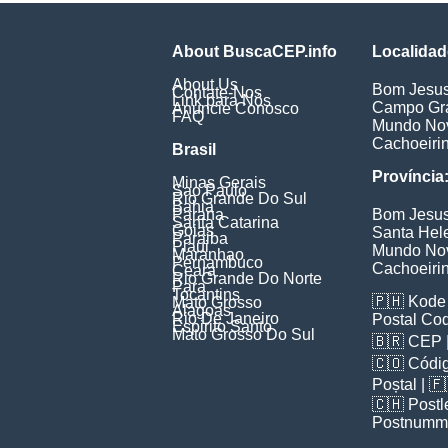
About BuscaCEP.info
Localidad
About Us
Bom Jesu
Contate-Nos
Link para Nós
Campo Gr
Anuncie Conosco
FAQ
Mundo No
Cachoeiri
Brasil
Província
Minas Gerais
Sao Paulo
Rio Grande Do Sul
Bahia
Parana
Bom Jesu
Santa Catarina
Goias
Santa Hel
Paraiba
Piaui
Mundo No
Maranhao
Pernambuco
Cachoeiri
Ceara
Rio Grande Do Norte
Para
Tocantins
🇵🇭
Kode 
Mato Grosso
Alagoas
Rio De Janeiro
Postal Co
Espirito Santo
Mato Grosso Do Sul
🇧🇷
CEP
🇨🇴
Códig
Poștal
| 
🇨🇭
Postl
Postnumm