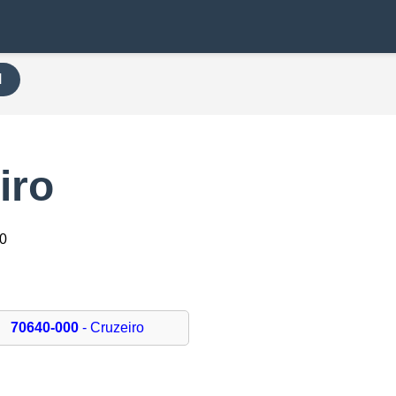
H
iro
00
70640-000
- Cruzeiro