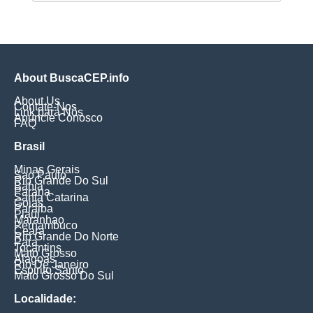
About BuscaCEP.info
About Us
Contate-Nos
Link para Nós
Anuncie Conosco
FAQ
Brasil
Minas Gerais
Sao Paulo
Rio Grande Do Sul
Bahia
Parana
Santa Catarina
Goias
Paraiba
Piaui
Maranhao
Pernambuco
Ceara
Rio Grande Do Norte
Para
Tocantins
Mato Grosso
Alagoas
Rio De Janeiro
Espirito Santo
Mato Grosso Do Sul
Localidade: