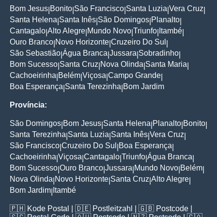
Bom Jesus
Bonito
São Francisco
Santa Luzia
Vera Cruz
|
|
|
|
|
Santa Helena
Santa Inês
São Domingos
Planalto
|
|
|
|
Cantagalo
Alto Alegre
Mundo Novo
Triunfo
Itambé
|
|
|
|
|
Ouro Branco
Novo Horizonte
Cruzeiro Do Sul
|
|
|
São Sebastião
Água Branca
Jussara
Sobradinho
|
|
|
|
Bom Sucesso
Santa Cruz
Nova Olinda
Santa Maria
|
|
|
|
Cachoeirinha
Belém
Viçosa
Campo Grande
|
|
|
|
Boa Esperança
Santa Terezinha
Bom Jardim
|
|
Província:
São Domingos
Bom Jesus
Santa Helena
Planalto
Bonito
|
|
|
|
|
Santa Terezinha
Santa Luzia
Santa Inês
Vera Cruz
|
|
|
|
São Francisco
Cruzeiro Do Sul
Boa Esperança
|
|
|
Cachoeirinha
Viçosa
Cantagalo
Triunfo
Água Branca
|
|
|
|
|
Bom Sucesso
Ouro Branco
Jussara
Mundo Novo
Belém
|
|
|
|
|
Nova Olinda
Novo Horizonte
Santa Cruz
Alto Alegre
|
|
|
|
Bom Jardim
Itambé
|
🇵🇭
Kode Postal
| 🇩🇪
Postleitzahl
| 🇬🇧
Postcode
|