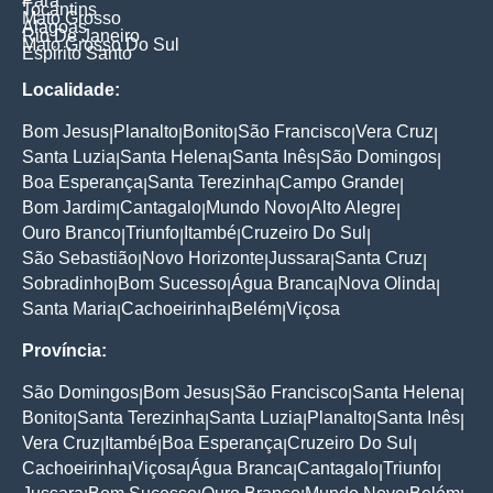
Para
Tocantins
Mato Grosso
Alagoas
Rio De Janeiro
Mato Grosso Do Sul
Espirito Santo
Localidade:
Bom Jesus
Planalto
Bonito
São Francisco
Vera Cruz
|
|
|
|
|
Santa Luzia
Santa Helena
Santa Inês
São Domingos
|
|
|
|
Boa Esperança
Santa Terezinha
Campo Grande
|
|
|
Bom Jardim
Cantagalo
Mundo Novo
Alto Alegre
|
|
|
|
Ouro Branco
Triunfo
Itambé
Cruzeiro Do Sul
|
|
|
|
São Sebastião
Novo Horizonte
Jussara
Santa Cruz
|
|
|
|
Sobradinho
Bom Sucesso
Água Branca
Nova Olinda
|
|
|
|
Santa Maria
Cachoeirinha
Belém
Viçosa
|
|
|
Província:
São Domingos
Bom Jesus
São Francisco
Santa Helena
|
|
|
|
Bonito
Santa Terezinha
Santa Luzia
Planalto
Santa Inês
|
|
|
|
|
Vera Cruz
Itambé
Boa Esperança
Cruzeiro Do Sul
|
|
|
|
Cachoeirinha
Viçosa
Água Branca
Cantagalo
Triunfo
|
|
|
|
|