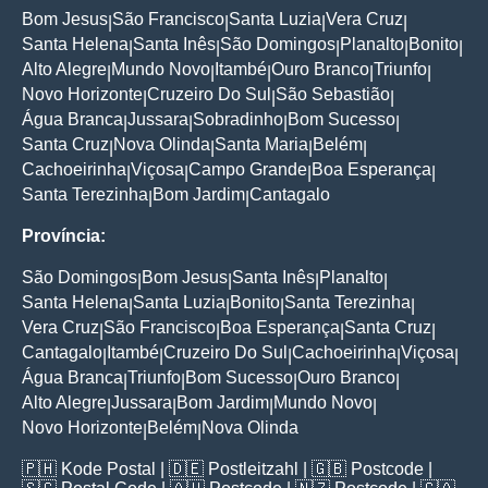
Bom Jesus
São Francisco
Santa Luzia
Vera Cruz
|
|
|
|
Santa Helena
Santa Inês
São Domingos
Planalto
Bonito
|
|
|
|
|
Alto Alegre
Mundo Novo
Itambé
Ouro Branco
Triunfo
|
|
|
|
|
Novo Horizonte
Cruzeiro Do Sul
São Sebastião
|
|
|
Água Branca
Jussara
Sobradinho
Bom Sucesso
|
|
|
|
Santa Cruz
Nova Olinda
Santa Maria
Belém
|
|
|
|
Cachoeirinha
Viçosa
Campo Grande
Boa Esperança
|
|
|
|
Santa Terezinha
Bom Jardim
Cantagalo
|
|
Província:
São Domingos
Bom Jesus
Santa Inês
Planalto
|
|
|
|
Santa Helena
Santa Luzia
Bonito
Santa Terezinha
|
|
|
|
Vera Cruz
São Francisco
Boa Esperança
Santa Cruz
|
|
|
|
Cantagalo
Itambé
Cruzeiro Do Sul
Cachoeirinha
Viçosa
|
|
|
|
|
Água Branca
Triunfo
Bom Sucesso
Ouro Branco
|
|
|
|
Alto Alegre
Jussara
Bom Jardim
Mundo Novo
|
|
|
|
Novo Horizonte
Belém
Nova Olinda
|
|
🇵🇭
Kode Postal
| 🇩🇪
Postleitzahl
| 🇬🇧
Postcode
|