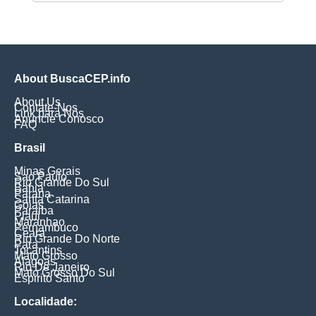
About BuscaCEP.info
About Us
Contate-Nos
Link para Nós
Anuncie Conosco
FAQ
Brasil
Minas Gerais
Sao Paulo
Rio Grande Do Sul
Bahia
Parana
Santa Catarina
Goias
Paraiba
Piaui
Maranhao
Pernambuco
Ceara
Rio Grande Do Norte
Para
Tocantins
Mato Grosso
Alagoas
Rio De Janeiro
Mato Grosso Do Sul
Espirito Santo
Localidade: