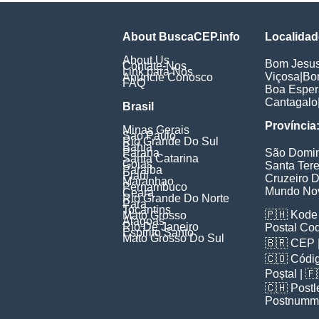
About BuscaCEP.info
Localidad
About Us
Bom Jesu
Contate-Nos
Link para Nós
Viçosa
|
Bo
Anuncie Conosco
FAQ
Boa Espe
Cantagalo
Brasil
Província
Minas Gerais
Sao Paulo
Rio Grande Do Sul
Bahia
Parana
São Domi
Santa Catarina
Goias
Santa Ter
Paraiba
Piaui
Cruzeiro D
Maranhao
Pernambuco
Mundo No
Ceara
Rio Grande Do Norte
Para
Tocantins
🇵🇭
Kode 
Mato Grosso
Alagoas
Rio De Janeiro
Postal Co
Espirito Santo
Mato Grosso Do Sul
🇧🇷
CEP
🇨🇴
Códig
Poștal
| 
🇨🇭
Postl
Postnumm