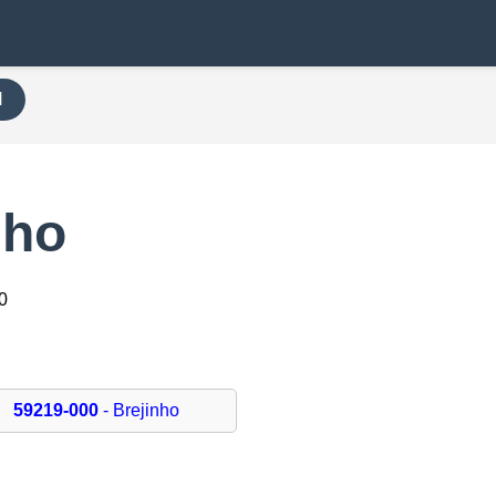
H
nho
0
59219-000
- Brejinho