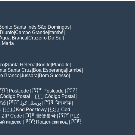
Bonito
|
Santa Inês
|
São Domingos
|
Triunfo
|
Campo Grande
|
Itambé
|
Água Branca
|
Cruzeiro Do Sul
|
 Maria
sco
|
Santa Helena
|
Bonito
|
Planalto
|
nte
|
Santa Cruz
|
Boa Esperança
|
Itambé
|
o Branco
|
Jussara
|
Bom Sucesso
|
🇦🇺
Postcode
| 🇳🇿
Postcode
| 🇨🇦
Código Postal
| 🇵🇹
Código Postal
|
ีย์
| 🇵🇰
پوسٹل کوڈ
| 🇮🇳
पिन कोड
|
u
| 🇵🇱
Kod Pocztowy
| 🇷🇴
Cod

ZIP Code
| 🇯🇵
郵便番号
| 🇦🇹
PLZ
|
ый индекс
| 🇧🇬
Пощенски код
| 🇸🇪