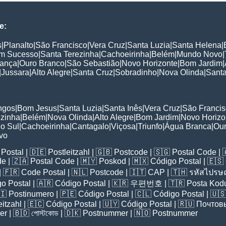
e:
s
|
Planalto
|
São Francisco
|
Vera Cruz
|
Santa Luzia
|
Santa Helena
|
m Sucesso
|
Santa Terezinha
|
Cachoeirinha
|
Belém
|
Mundo Novo
|
rança
|
Ouro Branco
|
São Sebastião
|
Novo Horizonte
|
Bom Jardim
|
|
Jussara
|
Alto Alegre
|
Santa Cruz
|
Sobradinho
|
Nova Olinda
|
Santa
:
ngos
|
Bom Jesus
|
Santa Luzia
|
Santa Inês
|
Vera Cruz
|
São Franci
ezinha
|
Belém
|
Nova Olinda
|
Alto Alegre
|
Bom Jardim
|
Novo Horizo
o Sul
|
Cachoeirinha
|
Cantagalo
|
Viçosa
|
Triunfo
|
Água Branca
|
Our
vo
Postal
| 🇩🇪
Postleitzahl
| 🇬🇧
Postcode
| 🇸🇬
Postal Code
| 
de
| 🇿🇦
Postal Code
| 🇲🇾
Poskod
| 🇲🇽
Código Postal
| 🇪🇸
| 🇫🇷
Code Postal
| 🇳🇱
Postcode
| 🇮🇹
CAP
| 🇹🇭
รหัสไปรษณ
o Postal
| 🇦🇷
Código Postal
| 🇰🇷
우편번호
| 🇹🇷
Posta Kod
🇮
Postinumero
| 🇵🇪
Código Postal
| 🇨🇱
Código Postal
| 🇺
eitzahl
| 🇪🇨
Código Postal
| 🇺🇾
Código Postal
| 🇷🇺
Почтов
er
| 🇧🇩
পোস্টকোড
| 🇩🇰
Postnummer
| 🇳🇴
Postnummer