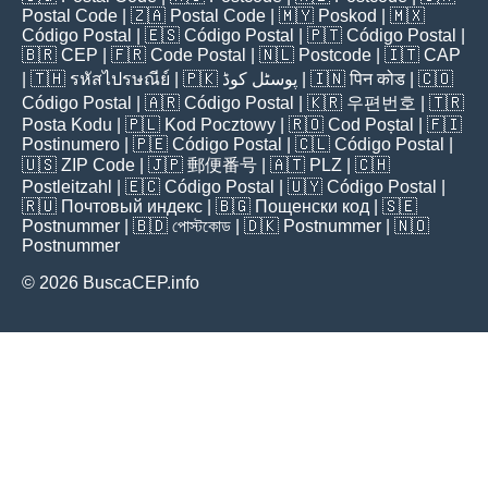
Postal Code
| 🇿🇦
Postal Code
| 🇲🇾
Poskod
| 🇲🇽
Código Postal
| 🇪🇸
Código Postal
| 🇵🇹
Código Postal
|
🇧🇷
CEP
| 🇫🇷
Code Postal
| 🇳🇱
Postcode
| 🇮🇹
CAP
| 🇹🇭
รหัสไปรษณีย์
| 🇵🇰
پوسٹل کوڈ
| 🇮🇳
पिन कोड
| 🇨🇴
Código Postal
| 🇦🇷
Código Postal
| 🇰🇷
우편번호
| 🇹🇷
Posta Kodu
| 🇵🇱
Kod Pocztowy
| 🇷🇴
Cod Poștal
| 🇫🇮
Postinumero
| 🇵🇪
Código Postal
| 🇨🇱
Código Postal
|
🇺🇸
ZIP Code
| 🇯🇵
郵便番号
| 🇦🇹
PLZ
| 🇨🇭
Postleitzahl
| 🇪🇨
Código Postal
| 🇺🇾
Código Postal
|
🇷🇺
Почтовый индекс
| 🇧🇬
Пощенски код
| 🇸🇪
Postnummer
| 🇧🇩
পোস্টকোড
| 🇩🇰
Postnummer
| 🇳🇴
Postnummer
© 2026 BuscaCEP.info