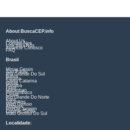
About BuscaCEP.info
About Us
Contate-Nos
Link para Nós
Anuncie Conosco
FAQ
Brasil
Minas Gerais
Sao Paulo
Rio Grande Do Sul
Bahia
Parana
Santa Catarina
Goias
Paraiba
Piaui
Maranhao
Pernambuco
Ceara
Rio Grande Do Norte
Para
Tocantins
Mato Grosso
Alagoas
Rio De Janeiro
Espirito Santo
Mato Grosso Do Sul
Localidade: