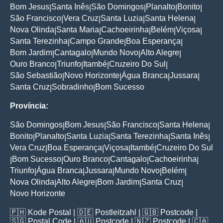
Bom Jesus
Santa Inês
São Domingos
Planalto
Bonito
|
|
|
|
|
São Francisco
Vera Cruz
Santa Luzia
Santa Helena
|
|
|
|
Nova Olinda
Santa Maria
Cachoeirinha
Belém
Viçosa
|
|
|
|
|
Santa Terezinha
Campo Grande
Boa Esperança
|
|
|
Bom Jardim
Cantagalo
Mundo Novo
Alto Alegre
|
|
|
|
Ouro Branco
Triunfo
Itambé
Cruzeiro Do Sul
|
|
|
|
São Sebastião
Novo Horizonte
Água Branca
Jussara
|
|
|
|
Santa Cruz
Sobradinho
Bom Sucesso
|
|
Província:
São Domingos
Bom Jesus
São Francisco
Santa Helena
|
|
|
|
Bonito
Planalto
Santa Luzia
Santa Terezinha
Santa Inês
|
|
|
|
|
Vera Cruz
Boa Esperança
Viçosa
Itambé
Cruzeiro Do Sul
|
|
|
|
Bom Sucesso
Ouro Branco
Cantagalo
Cachoeirinha
|
|
|
|
|
Triunfo
Água Branca
Jussara
Mundo Novo
Belém
|
|
|
|
|
Nova Olinda
Alto Alegre
Bom Jardim
Santa Cruz
|
|
|
|
Novo Horizonte
🇵🇭
Kode Postal
| 🇩🇪
Postleitzahl
| 🇬🇧
Postcode
|
🇸🇬
Postal Code
| 🇦🇺
Postcode
| 🇳🇿
Postcode
| 🇨🇦