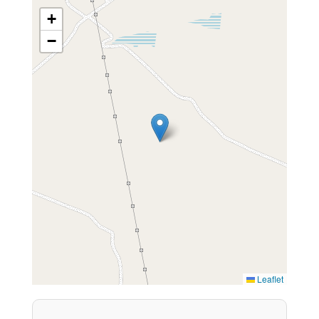
+
−
Leaflet